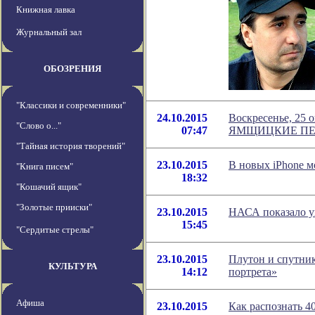
Книжная лавка
Журнальный зал
ОБОЗРЕНИЯ
"Классики и современники"
24.10.2015
Воскресенье, 25 о
"Слово о..."
07:47
ЯМЩИЦКИЕ П
"Тайная история творений"
23.10.2015
В новых iPhone м
"Книга писем"
18:32
"Кошачий ящик"
"Золотые прииски"
23.10.2015
НАСА показало у
15:45
"Сердитые стрелы"
23.10.2015
Плутон и спутник
КУЛЬТУРА
14:12
портрета»
Афиша
23.10.2015
Как распознать 4