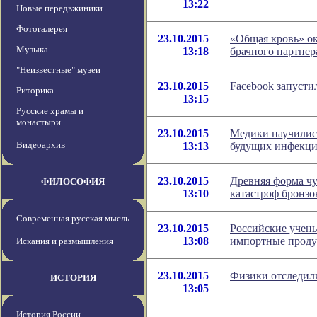
13:22
Новые передвжиники
Фотогалерея
23.10.2015
«Общая кровь» о
Музыка
13:18
брачного партнер
"Неизвестные" музеи
23.10.2015
Facebook запуст
Риторика
13:15
Русские храмы и
монастыри
23.10.2015
Медики научились
Видеоархив
13:13
будущих инфекц
23.10.2015
Древняя форма ч
ФИЛОСОФИЯ
13:10
катастроф бронзо
Современная русская мысль
23.10.2015
Российские учены
13:08
импортные прод
Искания и размышления
23.10.2015
Физики отследили
ИСТОРИЯ
13:05
История России