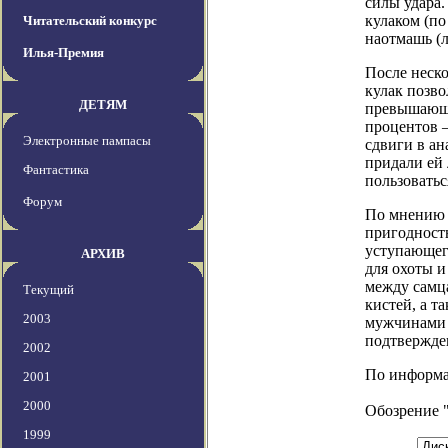
силы удара
кулаком (по
Читательский конкурс
наотмашь (
Илья-Премия
После неско
кулак позво
ДЕТЯМ
превышающе
процентов —
Электронные пампасы
сдвиги в ан
придали ей 
Фантастика
пользоватьс
Форум
По мнению 
пригодность
уступающег
АРХИВ
для охоты 
между самца
Текущий
кистей, а т
2003
мужчинами 
подтвержден
2002
По информаци
2001
2000
Обозрение 
1999