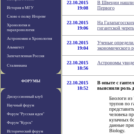
22.10.2015
В Швеции нашли 
История в МГУ
19:08
Первого
Слово о полку Игореве
22.10.2015
На Галапагосски
Хронология и
19:06
гигантской череп
парахронология
Астрономия и Хронология
22.10.2015
Ученые определи
Альмагест
19:04
экономического р
Запечатленная Россия
22.10.2015
Астрономы увиде
Сталиниана
18:56
ФОРУМЫ
22.10.2015
В опыте с ганте
18:52
выяснили роль 
Дискуссионный клуб
Биологи из
трупов по 
Научный форум
представить
Форум "Русская идея"
человека пр
кулачных бо
Форум "Курск"
данные прив
Biology.
Исторический форум