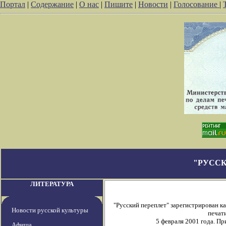
Портал
|
Содержание
|
О нас
|
Пишите
|
Новости
|
Голосование
|
"РУССК
ЛИТЕРАТУРА
"Русский переплет" зарегистрирован 
Новости русской культуры
печати
5 февраля 2001 года. П
Афиша