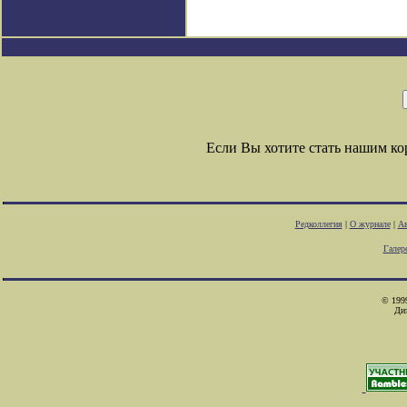
Если Вы хотите стать нашим к
Редколлегия
|
О журнале
|
Ав
Галер
© 1999
Ди