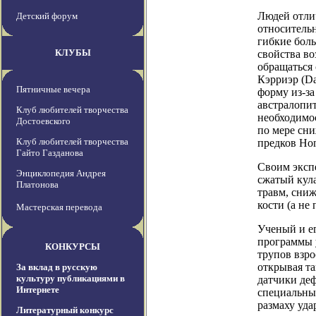
Людей отлич
Детский форум
относительн
гибкие боль
КЛУБЫ
свойства во
обращаться
Кэрриэр (Da
Пятничные вечера
форму из-за
австралопит
Клуб любителей творчества
необходимо
Достоевского
по мере сн
Клуб любителей творчества
предков Hom
Гайто Газданова
Своим экспе
Энциклопедия Андрея
сжатый кул
Платонова
травм, сниж
кости (а не
Мастерская перевода
Ученый и е
программы у
КОНКУРСЫ
трупов взр
открывая т
За вклад в русскую
культуру публикациями в
датчики де
Интернете
специальный
размаху уда
Литературный конкурс