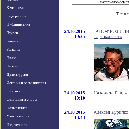
материалов ссылка
К читателю
Тип за
Содержание
Публицистика
24.10.2015
"АПОФЕОЗ ИДИОТ
"Курск"
19:35
Тартаковского
Кавказ
Балканы
Проза
Поэзия
Драматургия
Искания и размышления
Критика
24.10.2015
На комете Лавджо
19:10
Сомнения и споры
Новые книги
24.10.2015
Алексей Курилко 
У нас в гостях
13:43
Издательство