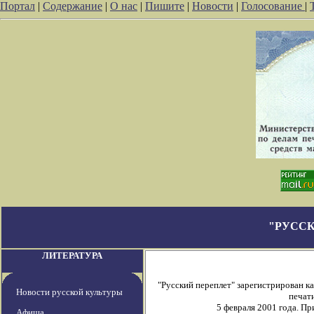
Портал
|
Содержание
|
О нас
|
Пишите
|
Новости
|
Голосование
|
"РУССК
ЛИТЕРАТУРА
"Русский переплет" зарегистрирован 
Новости русской культуры
печати
5 февраля 2001 года. П
Афиша