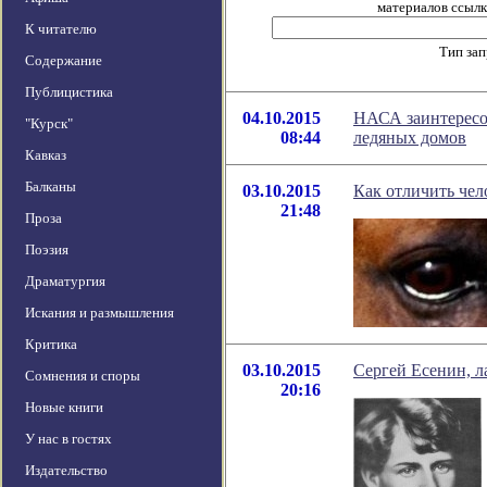
материалов ссылка
К читателю
Тип за
Содержание
Публицистика
04.10.2015
НАСА заинтересо
"Курск"
08:44
ледяных домов
Кавказ
Балканы
03.10.2015
Как отличить чел
21:48
Проза
Поэзия
Драматургия
Искания и размышления
Критика
03.10.2015
Сергей Есенин, л
Сомнения и споры
20:16
Новые книги
У нас в гостях
Издательство