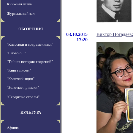
Книжная лавка
Журнальный зал
ОБОЗРЕНИЯ
03.10.2015
Виктор Погадаев
17:20
"Классики и современники"
"Слово о..."
"Тайная история творений"
"Книга писем"
"Кошачий ящик"
"Золотые прииски"
"Сердитые стрелы"
КУЛЬТУРА
Афиша