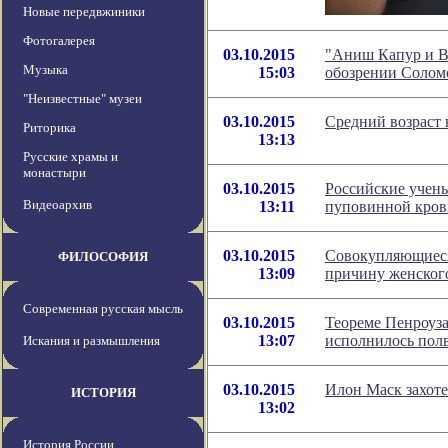
Новые передвжиники
Фотогалерея
03.10.2015
"Аниш Капур и Вы
Музыка
15:03
обозрении Солом
"Неизвестные" музеи
03.10.2015
Средний возраст 
Риторика
13:13
Русские храмы и
монастыри
03.10.2015
Российские учены
Видеоархив
13:11
пуповинной кро
03.10.2015
Совокупляющиеся
ФИЛОСОФИЯ
13:09
причину женског
Современная русская мысль
03.10.2015
Теореме Пенроуза
13:07
исполнилось пол
Искания и размышления
03.10.2015
Илон Маск захоте
ИСТОРИЯ
13:02
История России