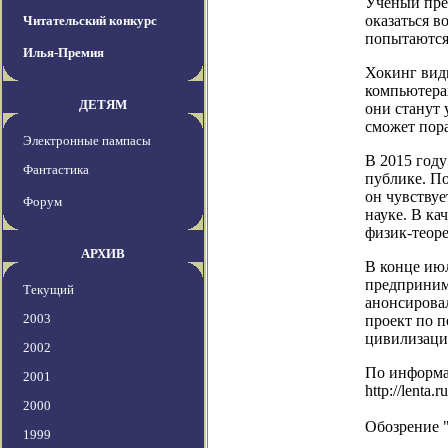
Ученый пре
оказаться 
Читательский конкурс
попытаются 
Илья-Премия
Хокинг види
компьютерах
ДЕТЯМ
они станут 
сможет пора
Электронные пампасы
В 2015 году
Фантастика
публике. По
он чувствуе
Форум
науке. В ка
физик-теорет
АРХИВ
В конце июл
предприним
Текущий
анонсирова
2003
проект по 
цивилизаци
2002
По информ
2001
http://lenta
2000
Обозрение 
1999