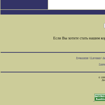
Если Вы хотите стать нашим к
Редколлегия
|
О журнале
|
Ав
Галер
© 1999
Ди