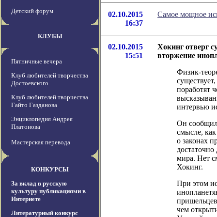
Детский форум
02.10.2015
Самое мощное иск
16:37
КЛУБЫ
02.10.2015
Хокинг отверг с
15:51
вторжение иноп
Пятничные вечера
Физик-теоре
Клуб любителей творчества
существует,
Достоевского
поработят 
Клуб любителей творчества
высказыван
Гайто Газданова
интервью ис
Энциклопедия Андрея
Он сообщил,
Платонова
смысле, как
о законах 
Мастерская перевода
достаточно 
мира. Нет с
Хокинг.
КОНКУРСЫ
При этом ис
За вклад в русскую
культуру публикациями в
инопланетя
Интернете
пришельцев 
чем открыт
Литературный конкурс