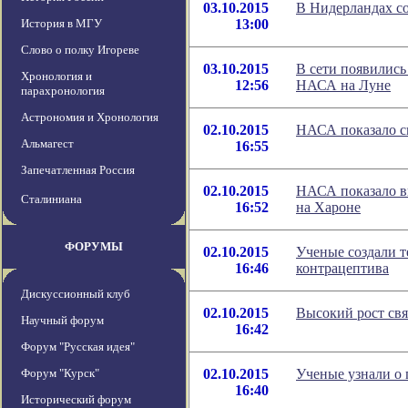
03.10.2015
В Нидерландах со
История в МГУ
13:00
Слово о полку Игореве
03.10.2015
В сети появились
Хронология и
12:56
НАСА на Луне
парахронология
Астрономия и Хронология
02.10.2015
НАСА показало с
Альмагест
16:55
Запечатленная Россия
02.10.2015
НАСА показало в
Сталиниана
16:52
на Хароне
ФОРУМЫ
02.10.2015
Ученые создали 
16:46
контрацептива
Дискуссионный клуб
02.10.2015
Высокий рост свя
Научный форум
16:42
Форум "Русская идея"
Форум "Курск"
02.10.2015
Ученые узнали о
16:40
Исторический форум