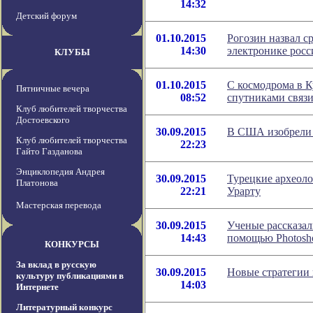
14:32
Детский форум
01.10.2015
Рогозин назвал с
14:30
электронике росс
КЛУБЫ
01.10.2015
С космодрома в Ку
Пятничные вечера
08:52
спутниками связ
Клуб любителей творчества
Достоевского
30.09.2015
В США изобрели 
Клуб любителей творчества
22:23
Гайто Газданова
Энциклопедия Андрея
30.09.2015
Турецкие археоло
Платонова
22:21
Урарту
Мастерская перевода
30.09.2015
Ученые рассказал
14:43
помощью Photosh
КОНКУРСЫ
За вклад в русскую
30.09.2015
Новые стратегии 
культуру публикациями в
14:03
Интернете
Литературный конкурс