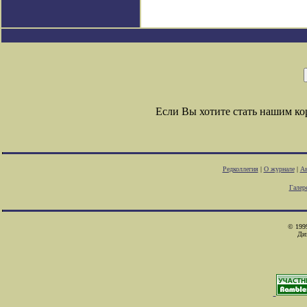
Если Вы хотите стать нашим к
Редколлегия
|
О журнале
|
Ав
Галер
© 1999
Ди