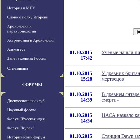
История в МГУ
Слово о полку Игореве
Хронология и
парахронология
Астрономия и Хронология
Альмагест
01.10.2015
Ученые нашли пи
17:42
Запечатленная Россия
Сталиниана
01.10.2015
У древних брита
15:28
мертвецов
ФОРУМЫ
01.10.2015
В древнем янтаре
14:39
смерти»
Дискуссионный клуб
Научный форум
01.10.2015
НАСА назвало ка
Форум "Русская идея"
14:34
Форум "Курск"
01.10.2015
Станция Dawn за
Исторический форум