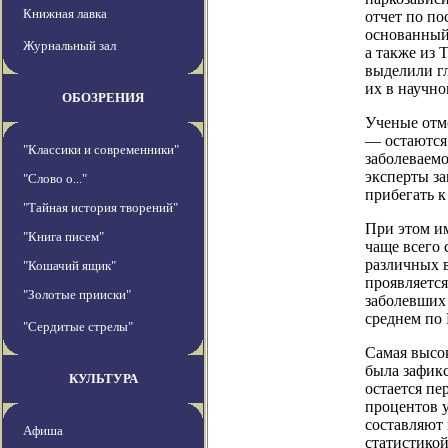
Книжная лавка
отчет по по
основанный 
Журнальный зал
а также из 
выделили г
их в научно
ОБОЗРЕНИЯ
Ученые отм
— остаются
"Классики и современники"
заболеваем
эксперты за
"Слово о..."
прибегать к
"Тайная история творений"
При этом и
"Книга писем"
чаще всего
различных в
"Кошачий ящик"
проявляется
"Золотые прииски"
заболевших
среднем по 
"Сердитые стрелы"
Самая высок
была зафик
КУЛЬТУРА
остается пе
процентов 
составляют
Афиша
статистикой