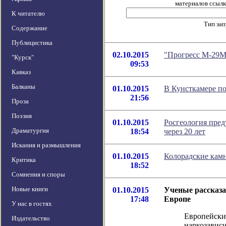
материалов ссылка
К читателю
Тип за
Содержание
Публицистика
02.10.2015
"Прогресс М-29М
"Курск"
09:53
Кавказ
Балканы
01.10.2015
В Кунсткамере п
21:56
Проза
Поэзия
01.10.2015
Росгеология пред
Драматургия
18:54
через 20 лет
Искания и размышления
01.10.2015
Колорадские кам
Критика
18:52
Сомнения и споры
Новые книги
01.10.2015
Ученые рассказа
17:48
Европе
У нас в гостях
Европейски
Издательство
наркозавис