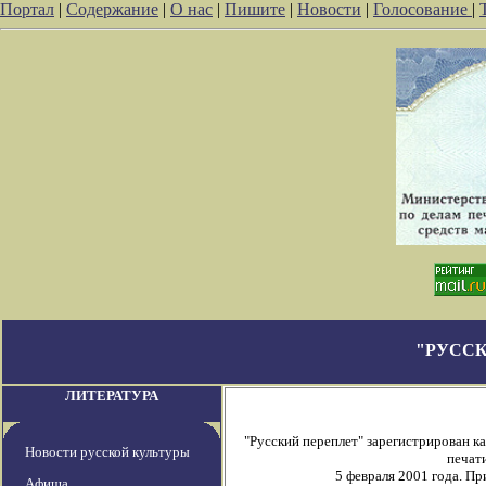
Портал
|
Содержание
|
О нас
|
Пишите
|
Новости
|
Голосование
|
"РУССК
ЛИТЕРАТУРА
"Русский переплет" зарегистрирован 
Новости русской культуры
печати
5 февраля 2001 года. П
Афиша