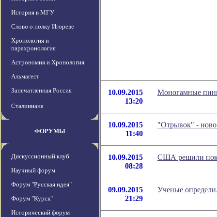
История в МГУ
Слово о полку Игореве
Хронология и
парахронология
Астрономия и Хронология
Альмагест
Запечатленная Россия
10.09.2015
Моногамные пинг
13:20
Сталиниана
10.09.2015
"Отрывок" - нов
ФОРУМЫ
11:40
Дискуссионный клуб
10.09.2015
США решили поку
08:28
Научный форум
Форум "Русская идея"
09.09.2015
Ученые определи
21:29
Форум "Курск"
Исторический форум