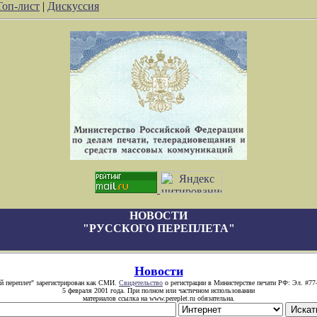
Топ-лист
|
Дискуссия
НОВОСТИ
"РУССКОГО ПЕРЕПЛЕТА"
Новости
й переплет" зарегистрирован как СМИ.
Свидетельство
о регистрации в Министерстве печати РФ: Эл. #77
5 февраля 2001 года. При полном или частичном использовании
материалов ссылка на www.pereplet.ru обязательна.