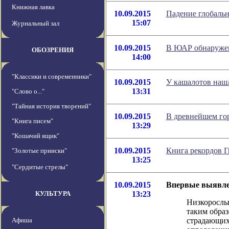
Книжная лавка
10.09.2015
Падение глобальн
15:07
Журнальный зал
10.09.2015
В ЮАР обнаружен
ОБОЗРЕНИЯ
14:00
"Классики и современники"
10.09.2015
У кашалотов нашл
13:31
"Слово о..."
"Тайная история творений"
10.09.2015
В древнейшем го
"Книга писем"
13:29
"Кошачий ящик"
10.09.2015
Книга рекордов Г
"Золотые прииски"
13:25
"Сердитые стрелы"
10.09.2015
Впервые выявле
КУЛЬТУРА
13:23
Низкорослы
таким обра
Афиша
страдающих 