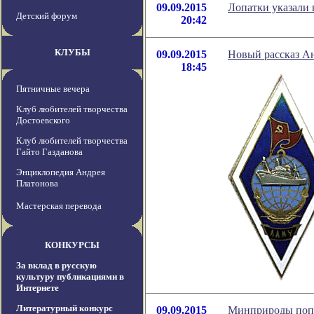
09.09.2015
Лопатки указали 
Детский форум
20:42
КЛУБЫ
09.09.2015
Новый рассказ А
18:45
Пятничные вечера
Клуб любителей творчества
Достоевского
Клуб любителей творчества
Гайто Газданова
Энциклопедия Андрея
Платонова
Мастерская перевода
КОНКУРСЫ
За вклад в русскую
культуру публикациями в
Интернете
Литературный конкурс
09.09.2015
Минприроды попр