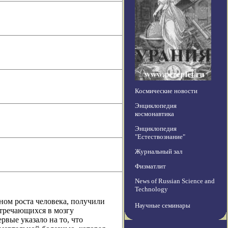
Космические новости
Энциклопедия
космонавтика
Энциклопедия
"Естествознание"
Журнальный зал
Физматлит
News of Russian Science and
Technology
ом роста человека, получили
Научные семинары
тречающихся в мозгу
рвые указало на то, что