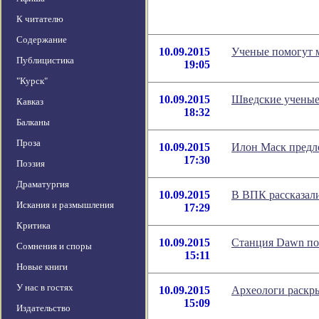
К читателю
Содержание
10.09.2015
Ученые помогут м
Публицистика
19:05
"Курск"
10.09.2015
Шведские ученые
Кавказ
18:32
Балканы
Проза
10.09.2015
Илон Маск предл
17:30
Поэзия
Драматургия
10.09.2015
В ВПК рассказали
Искания и размышления
17:29
Критика
10.09.2015
Станция Dawn по
Сомнения и споры
15:11
Новые книги
У нас в гостях
10.09.2015
Археологи раскр
15:09
Издательство