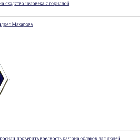
на сходство человека с гориллой
ндрея Макарова
осили проверить вредность разгона облаков для людей