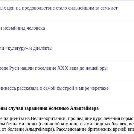
ых цен на продовольствие стало сильнейшим за семь лет
 новый вид человека
и «культуру» и диалекты
роде Руси нашли поселение XXX века до нашей эры
иннесса рассказала о самой быстрой в мире черепахе
ны случаи заражения болезнью Альцгеймера
е пациенты из Великобритании, прошедшие курс лечения гормон
зом бета-амилоиды (основной компонент амилоидных бляшек, вс
от болезни Альцгеймера). Расследование британских врачей впе