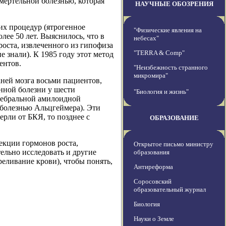
мертельной болезнью, которая
НАУЧНЫЕ ОБОЗРЕНИЯ
их процедур (ятрогенное
"Физические явления на
ее 50 лет. Выяснилось, что в
небесах"
роста, извлеченного из гипофиза
"TERRA & Comp"
 знали). К 1985 году этот метод
ентов.
"Неизбежность странного
микромира"
аней мозга восьми пациентов,
нной болезни у шести
"Биология и жизнь"
ребральной амилоидной
 болезнью Альцгеймера). Эти
ерли от БКЯ, то позднее с
ОБРАЗОВАНИЕ
екции гормонов роста,
Открытое письмо министру
ельно исследовать и другие
образования
еливание крови), чтобы понять,
Антиреформа
Соросовский
образовательный журнал
Биология
Науки о Земле