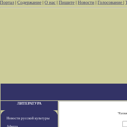
Портал
|
Содержание
|
О нас
|
Пишите
|
Новости
|
Голосование
|
ЛИТЕРАТУРА
"Русски
Новости русской культуры
Афиша