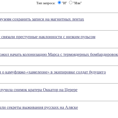
Тип запроса:
"И"
"Или"
узеям сохранить записи на магнитных лентах
 связали преступные наклонности с низким пульсом
ожил начать колонизацию Марса с термоядерных бомбардировок
 о камуфляже-«хамелеоне» в экипировке солдат будущего
лучила снимок кратера Оккатор на Церере
ыли секреты выживания русских на Аляске