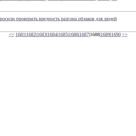
осили проверить вредность разгона облаков для людей
<<
1681
|
1682
|
1683
|
1684
|
1685
|
1686
|
1687
|1688|
1689
|
1690
>>