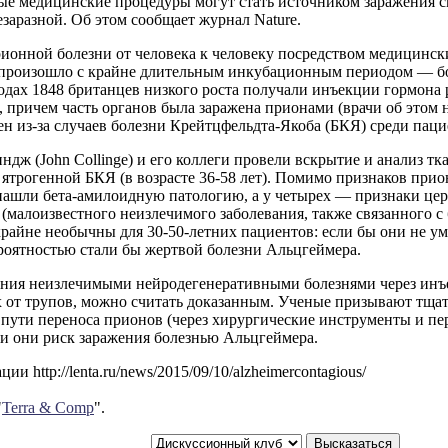
ые медицинские процедуры могут стать источником заражения с
езаразной. Об этом сообщает журнал Nature.
ионной болезни от человека к человеку посредством медицинск
 произошло с крайне длительным инкубационным периодом — бол
одах 1848 британцев низкого роста получали инъекции гормона 
 причем часть органов была заражена прионами (врачи об этом не
н из-за случаев болезни Крейтцфельдта-Якоба (БКЯ) среди паци
дж (John Collinge) и его коллеги провели вскрытие и анализ тк
ятрогенной БКЯ (в возрасте 36-58 лет). Помимо признаков прио
нашли бета-амилоидную патологию, а у четырех — признаки це
(малоизвестного неизлечимого заболевания, также связанного с
райне необычны для 30-50-летних пациентов: если бы они не ум
роятностью стали бы жертвой болезни Альцгеймера.
ения неизлечимыми нейродегенеративными болезнями через инъ
 от трупов, можно считать доказанным. Ученые призывают тщат
пути переноса прионов (через хирургические инструменты и пер
 и они риск заражения болезнью Альцгеймера.
и http://lenta.ru/news/2015/09/10/alzheimercontagious/
"
Terra & Comp
".