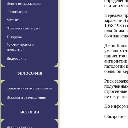
определенн
Новые передвжиники
считается н
Фотогалерея
Передача пр
Музыка
заражение)
1958-1985 г
"Неизвестные" музеи
покойников,
был запреще
Риторика
Русские храмы и
Джон Коллин
монастыри
умерших от 
пациентов 
Видеоархив
ангиопатии 
патологии к
большой ве
ФИЛОСОФИЯ
Риск зараж
полученных
Современная русская мысль
ятрогенные 
не несут ли
Искания и размышления
По информаци
ИСТОРИЯ
Обозрение 
История России