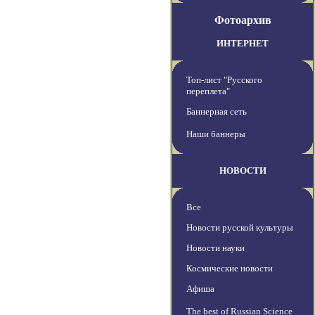
Фотоархив
ИНТЕРНЕТ
Топ-лист "Русского
переплета"
Баннерная сеть
Наши баннеры
НОВОСТИ
Все
Новости русской культуры
Новости науки
Космические новости
Афиша
The best of Russian Science