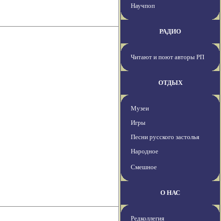
Научпоп
РАДИО
Читают и поют авторы РП
ОТДЫХ
Музеи
Игры
Песни русского застолья
Народное
Смешное
О НАС
Редколлегия