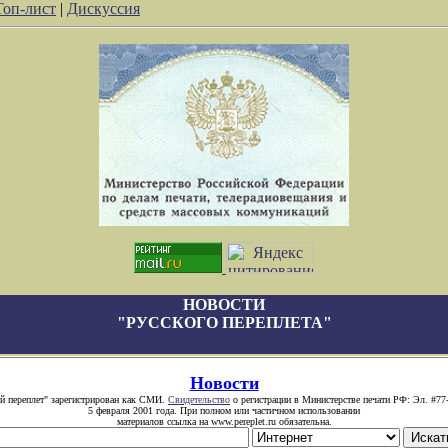
Топ-лист
|
Дискуссия
НОВОСТИ
"РУССКОГО ПЕРЕПЛЕТА"
Новости
й переплет" зарегистрирован как СМИ.
Свидетельство
о регистрации в Министерстве печати РФ: Эл. #77
5 февраля 2001 года. При полном или частичном использовании
материалов ссылка на www.pereplet.ru обязательна.