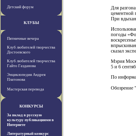
Детский форум
Для разгона
цементной 
При вдыхани
КЛУБЫ
Использован
погоды «Фоб
Пятничные вечера
воскресенье
впрыскиван
Клуб любителей творчества
сказал экспе
Достоевского
Клуб любителей творчества
Мэрия Моск
Гайто Газданова
5 и 6 сентяб
Энциклопедия Андрея
По информаци
Платонова
Обозрение 
Мастерская перевода
КОНКУРСЫ
За вклад в русскую
культуру публикациями в
Интернете
Литературный конкурс