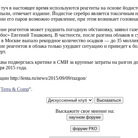
 туч в настоящее время используются реагенты на основе йодисто
пыли, отмечает издание. Йодистое серебро является токсичным 
и его паров возможно отравление, при этом возникает головная
ие реагентов может ухудшить погодную обстановку, заявил газ
ос» Евгений Тишковец. В частности, после разгона облаков в с
 в Москве выпало рекордное количество осадков — до 35 милли
ие реагентов в облака только ухудшит ситуацию и приведет к 
рт.
вы подверглась критике в СМИ за крупные затраты на разгон д
ря 2015 года.
и http://lenta.ru/news/2015/09/09/razgon/
"
Terra & Comp
".
Выскажите свое мнение на: