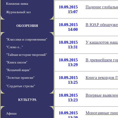
Книжная лавка
10.09.2015
Падение глобальн
15:07
Журнальный зал
10.09.2015
В ЮАР обнаружен
ОБОЗРЕНИЯ
14:00
"Классики и современники"
10.09.2015
У кашалотов нашл
13:31
"Слово о..."
"Тайная история творений"
10.09.2015
В древнейшем го
"Книга писем"
13:29
"Кошачий ящик"
10.09.2015
Книга рекордов Г
"Золотые прииски"
13:25
"Сердитые стрелы"
10.09.2015
Впервые выявлен
КУЛЬТУРА
13:23
10.09.2015
Моногамные пинг
Афиша
13:20