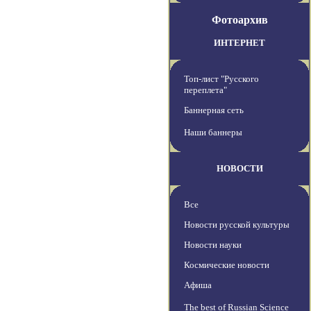
Фотоархив
ИНТЕРНЕТ
Топ-лист "Русского
переплета"
Баннерная сеть
Наши баннеры
НОВОСТИ
Все
Новости русской культуры
Новости науки
Космические новости
Афиша
The best of Russian Science