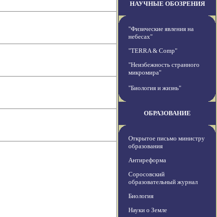
НАУЧНЫЕ ОБОЗРЕНИЯ
"Физические явления на
небесах"
"TERRA & Comp"
"Неизбежность странного
микромира"
"Биология и жизнь"
ОБРАЗОВАНИЕ
Открытое письмо министру
образования
Антиреформа
Соросовский
образовательный журнал
Биология
Науки о Земле