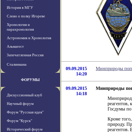
История в МГУ
Слово о полку Игореве
Хронология и
парахронология
Астрономия и Хронология
Альмагест
Запечатленная Россия
Сталиниана
09.09.2015
Минприроды попр
14:20
ФОРУМЫ
09.09.2015
Минприроды попр
14:18
Дискуссионный клуб
Минприроды
реагентов, 
Научный форум
Госдумы по 
Форум "Русская идея"
Кроме того,
Форум "Курск"
природу. Пр
Исторический форум
реагентов. 