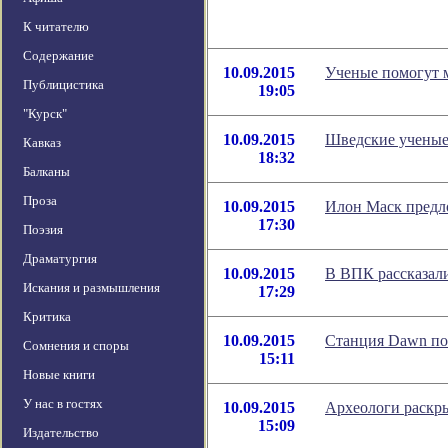
К читателю
Содержание
10.09.2015
Ученые помогут м
Публицистика
19:05
"Курск"
10.09.2015
Шведские ученые
Кавказ
18:32
Балканы
Проза
10.09.2015
Илон Маск предл
17:30
Поэзия
Драматургия
10.09.2015
В ВПК рассказали
Искания и размышления
17:29
Критика
10.09.2015
Станция Dawn по
Сомнения и споры
15:11
Новые книги
У нас в гостях
10.09.2015
Археологи раскр
15:09
Издательство