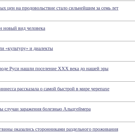
ых цен на продовольствие стало сильнейшим за семь лет
 новый вид человека
и «культуру» и диалекты
роде Руси нашли поселение XXX века до нашей эры
иннесса рассказала о самой быстрой в мире черепахе
ы случаи заражения болезнью Альцгеймера
вины оказались сторонниками раздельного проживания