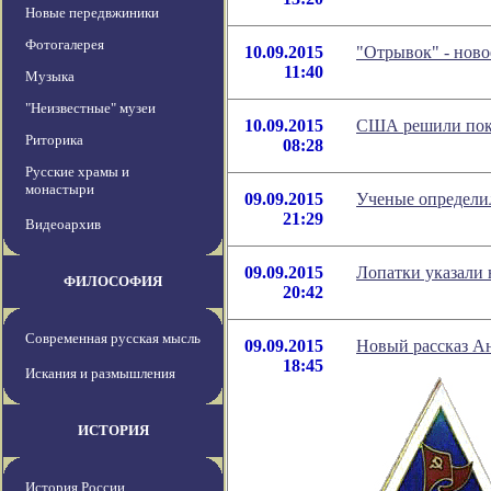
Новые передвжиники
Фотогалерея
10.09.2015
"Отрывок" - нов
11:40
Музыка
"Неизвестные" музеи
10.09.2015
США решили поку
Риторика
08:28
Русские храмы и
монастыри
09.09.2015
Ученые определи
21:29
Видеоархив
09.09.2015
Лопатки указали 
ФИЛОСОФИЯ
20:42
Современная русская мысль
09.09.2015
Новый рассказ А
18:45
Искания и размышления
ИСТОРИЯ
История России