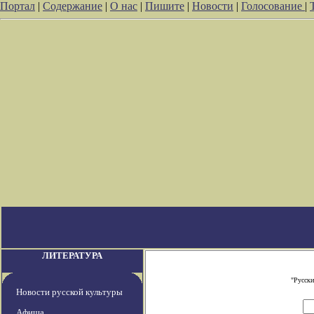
Портал
|
Содержание
|
О нас
|
Пишите
|
Новости
|
Голосование
|
ЛИТЕРАТУРА
"Русски
Новости русской культуры
Афиша