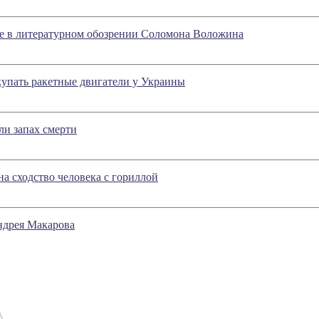
ое в литературном обозрении Соломона Воложина
пать ракетные двигатели у Украины
ли запах смерти
на сходство человека с гориллой
ндрея Макарова