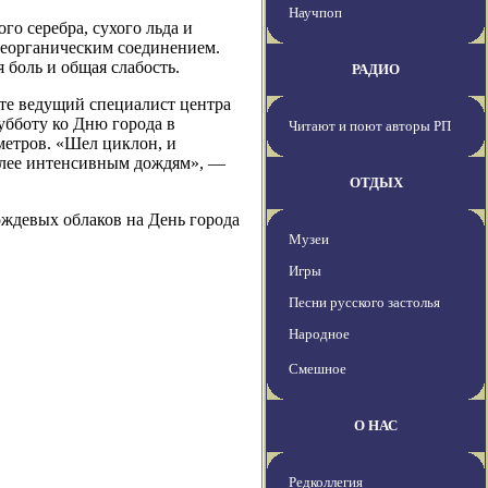
Научпоп
го серебра, сухого льда и
неорганическим соединением.
 боль и общая слабость.
РАДИО
ете ведущий специалист центра
убботу ко Дню города в
Читают и поют авторы РП
метров. «Шел циклон, и
более интенсивным дождям», —
ОТДЫХ
ождевых облаков на День города
Музеи
Игры
Песни русского застолья
Народное
Смешное
О НАС
Редколлегия