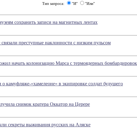
Тип запроса:
"И"
"Или"
узеям сохранить записи на магнитных лентах
 связали преступные наклонности с низким пульсом
ожил начать колонизацию Марса с термоядерных бомбардировок
 о камуфляже-«хамелеоне» в экипировке солдат будущего
лучила снимок кратера Оккатор на Церере
ыли секреты выживания русских на Аляске