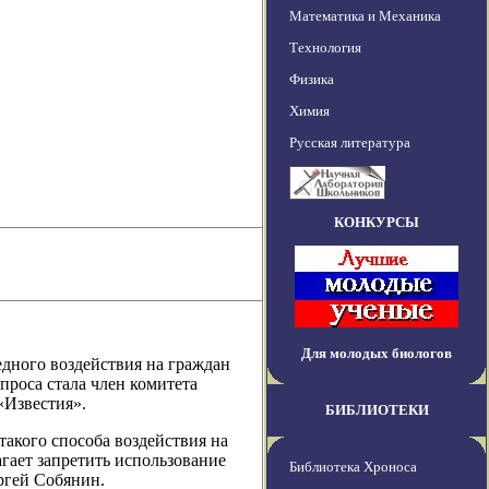
Математика и Механика
Технология
Физика
Химия
Русская литература
КОНКУРСЫ
Для молодых биологов
дного воздействия на граждан
проса стала член комитета
 «Известия».
БИБЛИОТЕКИ
акого способа воздействия на
гает запретить использование
Библиотека Хроноса
ргей Собянин.