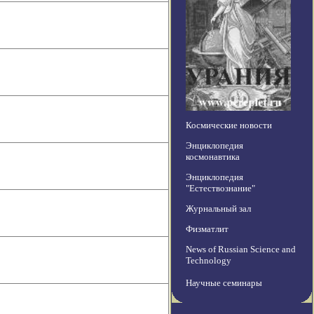
Космические новости
Энциклопедия
космонавтика
Энциклопедия
"Естествознание"
Журнальный зал
Физматлит
News of Russian Science and
Technology
Научные семинары