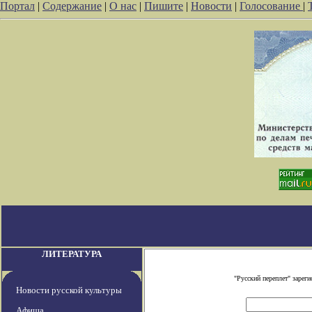
Портал
|
Содержание
|
О нас
|
Пишите
|
Новости
|
Голосование
|
ЛИТЕРАТУРА
"Русский переплет" заре
Новости русской культуры
Афиша