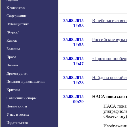
К читателю
Содержание
25.08.2015
В небе засиял ве
Публицистика
12:58
"Курск"
25.08.2015
Российские вузы 
Кавказ
12:55
Балканы
Проза
25.08.2015
«Протон» пообеща
12:47
Поэзия
Драматургия
25.08.2015
Найдена российск
Искания и размышления
12:23
Критика
25.08.2015
НАСА показало 
Сомнения и споры
09:29
НАСА показ
Новые книги
ультрафиоле
У нас в гостях
Observatory
Издательство
Изображение