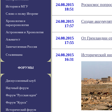
24.08.2015
Роскосмос попрос
История в МГУ
18:51
Слово о полку Игореве
Хронология и
24.08.2015
Создан аккумулят
парахронология
17:57
Астрономия и Хронология
24.08.2015
От Гренландии о
Альмагест
17:55
Запечатленная Россия
Сталиниана
24.08.2015
Исторический ни
16:31
ФОРУМЫ
Дискуссионный клуб
Научный форум
Форум "Русская идея"
Форум "Курск"
Исторический форум