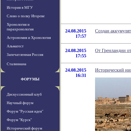
История в МГУ
Слово о полку Игореве
Хронология и
парахронология
24.08.2015
Создан аккумулят
17:57
Астрономия и Хронология
Альмагест
24.08.2015
От Гренландии о
Запечатленная Россия
17:55
Сталиниана
24.08.2015
Исторический ни
16:31
ФОРУМЫ
Дискуссионный клуб
Научный форум
Форум "Русская идея"
Форум "Курск"
Исторический форум