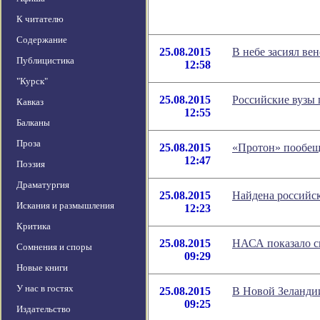
К читателю
Содержание
25.08.2015
В небе засиял ве
Публицистика
12:58
"Курск"
25.08.2015
Российские вузы 
Кавказ
12:55
Балканы
Проза
25.08.2015
«Протон» пообеща
12:47
Поэзия
Драматургия
25.08.2015
Найдена российск
Искания и размышления
12:23
Критика
25.08.2015
НАСА показало с
Сомнения и споры
09:29
Новые книги
У нас в гостях
25.08.2015
В Новой Зеланди
09:25
Издательство