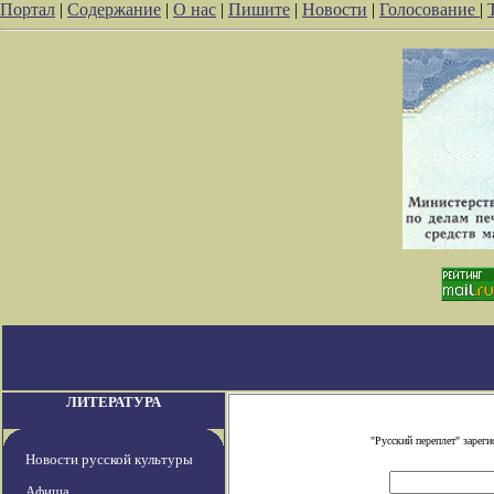
Портал
|
Содержание
|
О нас
|
Пишите
|
Новости
|
Голосование
|
ЛИТЕРАТУРА
"Русский переплет" заре
Новости русской культуры
Афиша