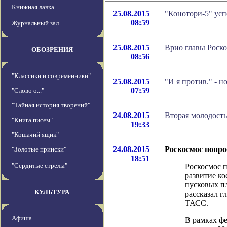
Книжная лавка
25.08.2015
"Конотори-5" ус
08:59
Журнальный зал
25.08.2015
Врио главы Роско
ОБОЗРЕНИЯ
08:56
"Классики и современники"
25.08.2015
"И я против." - 
07:59
"Слово о..."
"Тайная история творений"
24.08.2015
Вторая молодость
"Книга писем"
19:33
"Кошачий ящик"
24.08.2015
Роскосмос попро
"Золотые прииски"
18:51
"Сердитые стрелы"
Роскосмос п
развитие ко
пусковых пл
КУЛЬТУРА
рассказал г
ТАСС.
Афиша
В рамках ф