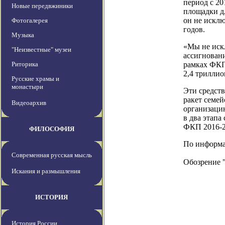
период с 20
Новые передвжиники
площадки д
он не искл
Фотогалерея
годов.
Музыка
«Мы не иск
"Неизвестные" музеи
ассигновани
Риторика
рамках ФКП
2,4 триллио
Русские храмы и
монастыри
Эти средств
ракет семей
Видеоархив
организаци
в два этапа
ФКП 2016-2
ФИЛОСОФИЯ
По информаци
Современная русская мысль
Обозрение 
Искания и размышления
ИСТОРИЯ
История России