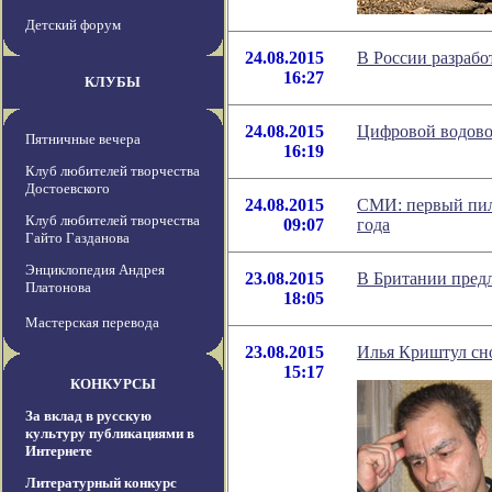
Детский форум
24.08.2015
В России разрабо
16:27
КЛУБЫ
24.08.2015
Цифровой водово
Пятничные вечера
16:19
Клуб любителей творчества
Достоевского
24.08.2015
СМИ: первый пил
Клуб любителей творчества
09:07
года
Гайто Газданова
Энциклопедия Андрея
23.08.2015
В Британии предл
Платонова
18:05
Мастерская перевода
23.08.2015
Илья Криштул сно
15:17
КОНКУРСЫ
За вклад в русскую
культуру публикациями в
Интернете
Литературный конкурс