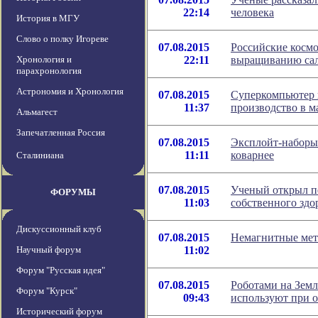
22:14
человека
История в МГУ
Слово о полку Игореве
07.08.2015
Российские косм
Хронология и
22:11
выращиванию сал
парахронология
Астрономия и Хронология
07.08.2015
Суперкомпьютер 
11:37
производство в м
Альмагест
Запечатленная Россия
07.08.2015
Эксплойт-наборы
11:11
коварнее
Сталиниана
07.08.2015
Ученый открыл п
ФОРУМЫ
11:03
собственного здо
Дискуссионный клуб
07.08.2015
Немагнитные мет
Научный форум
11:02
Форум "Русская идея"
07.08.2015
Роботами на Земл
Форум "Курск"
09:43
используют при 
Исторический форум