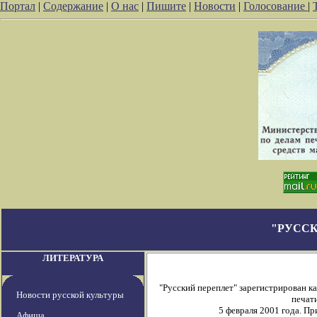
Портал
|
Содержание
|
О нас
|
Пишите
|
Новости
|
Голосование
|
"РУССК
ЛИТЕРАТУРА
"Русский переплет" зарегистрирован 
Новости русской культуры
печати
5 февраля 2001 года. П
Афиша