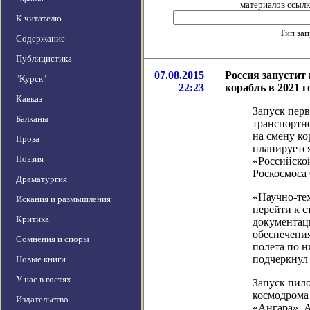
материалов ссылка
К читателю
Тип за
Содержание
Публицистика
07.08.2015
Россия запустит
"Курск"
22:23
корабль в 2021 г
Кавказ
Запуск пер
Балканы
транспортн
на смену к
Проза
планируется
Поэзия
«Российской
Роскосмоса 
Драматургия
«Научно-те
Искания и размышления
перейти к с
Критика
документац
обеспечени
Сомнения и споры
полета по н
подчеркнул 
Новые книги
У нас в гостях
Запуск пило
космодрома
Издательство
«Ангара». А