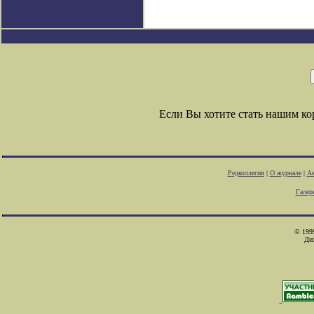
Если Вы хотите стать нашим к
Редколлегия
|
О журнале
|
Ав
Галер
© 1999
Ди