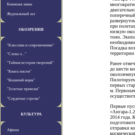
Книжная лавка
многократн
двигательно
Журнальный зал
поперечный 
развернутом
при полетах
ОБОЗРЕНИЯ
низкую око
тонн. Экипа
необходимо
"Классики и современники"
Посадка во
территории
"Слово о..."
"Тайная история творений"
Ранее отмеч
до шести к
"Книга писем"
околоземну
Пилотируемы
"Кошачий ящик"
первых ста
"Золотые прииски"
м. Первона
осуществить
"Сердитые стрелы"
Первые пуск
«Ангара-1.
КУЛЬТУРА
2014 года.
подготовить
отправки ко
Афиша
космически