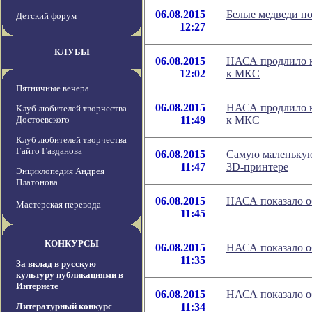
06.08.2015
Белые медведи по
Детский форум
12:27
КЛУБЫ
06.08.2015
НАСА продлило ко
12:02
к МКС
Пятничные вечера
06.08.2015
НАСА продлило ко
Клуб любителей творчества
Достоевского
11:49
к МКС
Клуб любителей творчества
Гайто Газданова
06.08.2015
Самую маленькую
11:47
3D-принтере
Энциклопедия Андрея
Платонова
06.08.2015
НАСА показало о
Мастерская перевода
11:45
КОНКУРСЫ
06.08.2015
НАСА показало о
11:35
За вклад в русскую
культуру публикациями в
Интернете
06.08.2015
НАСА показало о
Литературный конкурс
11:34