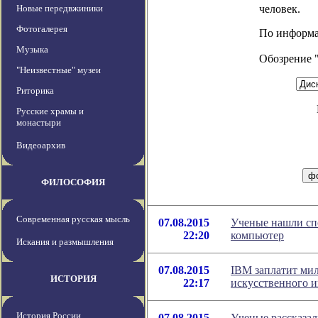
Новые передвжиники
человек.
Фотогалерея
По информаци
Музыка
Обозрение 
"Неизвестные" музеи
Риторика
Русские храмы и
монастыри
Видеоархив
ФИЛОСОФИЯ
Современная русская мысль
07.08.2015
Ученые нашли сп
22:20
компьютер
Искания и размышления
07.08.2015
IBM заплатит мил
ИСТОРИЯ
22:17
искусственного и
История России
07.08.2015
Ученые рассказал