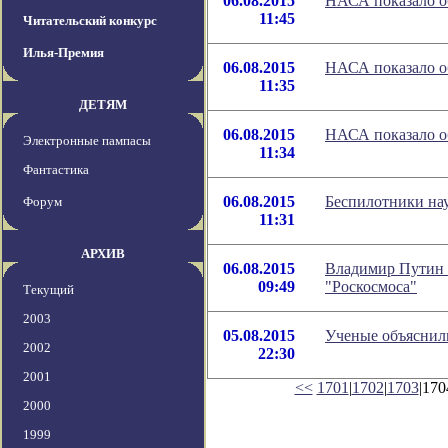
06.08.2015
НАСА показало о
11:45
Читательский конкурс
Илья-Премия
06.08.2015
НАСА показало о
11:35
ДЕТЯМ
06.08.2015
НАСА показало о
Электронные пампасы
11:34
Фантастика
06.08.2015
Беспилотники нау
Форум
11:31
АРХИВ
06.08.2015
Владимир Путин 
09:49
"Роскосмоса"
Текущий
2003
05.08.2015
Ученые объяснил
2002
22:30
2001
<<
1701
|
1702
|
1703
|170
2000
1999