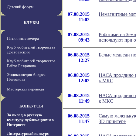
Детский форум
07.08.2015
Немагнитные мет
11:02
КЛУБЫ
07.08.2015
Роботами на Земл
Пятничные вечера
09:43
используют при 
Клуб любителей творчества
Достоевского
06.08.2015
Белые медведи по
12:27
Клуб любителей творчества
Гайто Газданова
Энциклопедия Андрея
06.08.2015
НАСА продлило ко
Платонова
12:02
к МКС
Мастерская перевода
06.08.2015
НАСА продлило ко
11:49
к МКС
КОНКУРСЫ
За вклад в русскую
06.08.2015
Самую маленькую
культуру публикациями в
11:47
3D-принтере
Интернете
Литературный конкурс