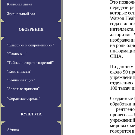
Это позвол
Книжная лавка
передачи ре
которые ест
Журнальный зал
Watson Heal
года с испо
интеллекта
ОБОЗРЕНИЯ
алгоритмы 
изображени
"Классики и современники"
на роль од
информацио
"Слово о..."
США.
"Тайная история творений"
По данным I
"Книга писем"
около 90 п
учреждения
"Кошачий ящик"
отделениях
100 тысяч 
"Золотые прииски"
Созданные M
"Сердитые стрелы"
обработки 
— рентгено
КУЛЬТУРА
прочего — б
учреждений
мировых ме
Афиша
говорится в