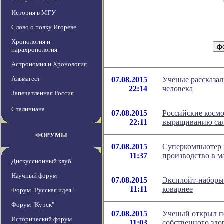
История в МГУ
Слово о полку Игореве
Хронология и
парахронология
Астрономия и Хронология
Альмагест
07.08.2015
Ученые рассказал
22:14
человека
Запечатленная Россия
Сталиниана
07.08.2015
Российские косм
22:11
выращиванию сал
ФОРУМЫ
07.08.2015
Суперкомпьютер 
11:37
производство в м
Дискуссионный клуб
Научный форум
07.08.2015
Эксплойт-наборы
11:11
коварнее
Форум "Русская идея"
Форум "Курск"
07.08.2015
Ученый открыл п
Исторический форум
11:03
собственного здо