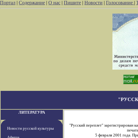
Портал
|
Содержание
|
О нас
|
Пишите
|
Новости
|
Голосование
|
"РУССК
ЛИТЕРАТУРА
"Русский переплет" зарегистрирован 
Новости русской культуры
печати
5 февраля 2001 года. П
Афиша