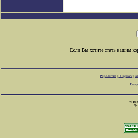
Если Вы хотите стать нашим к
Редколлегия
|
О журнале
|
Ав
Галер
© 1999
Ди