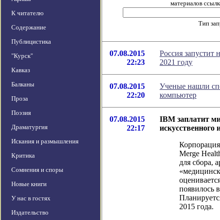
материалов ссылка
К читателю
Тип за
Содержание
Публицистика
07.08.2015
Россия запустит 
"Курск"
22:23
2021 году
Кавказ
Балканы
07.08.2015
Ученые нашли сп
22:20
компьютер
Проза
Поэзия
07.08.2015
IBM заплатит ми
Драматургия
22:17
искусственного 
Искания и размышления
Корпорация
Merge Heal
Критика
для сбора, 
Сомнения и споры
«медицинск
оценивается
Новые книги
появилось 
Планируется
У нас в гостях
2015 года.
Издательство