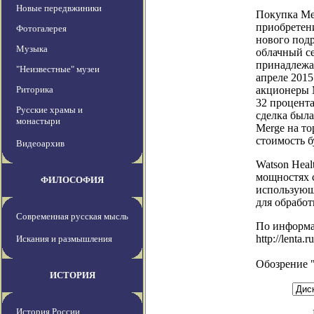
Новые передвжиники
Покупка Mer
приобретени
Фотогалерея
нового под
Музыка
облачный се
принадлежа
"Неизвестные" музеи
апреле 2015
Риторика
акционеры M
32 процента
Русские храмы и
сделка был
монастыри
Merge на то
стоимость б
Видеоархив
Watson Heal
мощностях 
ФИЛОСОФИЯ
использующ
для обработ
Современная русская мысль
По информ
http://lenta.
Искания и размышления
Обозрение 
ИСТОРИЯ
История России