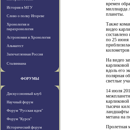
времен обра
История в МГУ
миллиарда л
планеты.
Слово о полку Игореве
Также кома
Хронология и
парахронология
видео карли
составлено 
Астрономия и Хронология
по 25 июня 
приблизила
Альмагест
километров
Запечатленная Россия
На видео за
Сталиниана
карликовой
вдоль его э
полярная об
ФОРУМЫ
светлые уча
14 июля 201
Дискуссионный клуб
межпланетн
карликовой 
Научный форум
тысячи кил
Форум "Русская идея"
ландшафты э
метана на п
Форум "Курск"
Пролетная м
Исторический форум