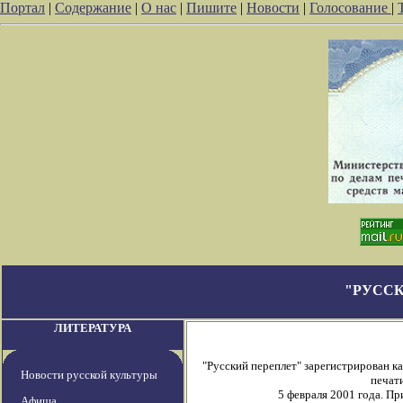
Портал
|
Содержание
|
О нас
|
Пишите
|
Новости
|
Голосование
|
"РУССК
ЛИТЕРАТУРА
"Русский переплет" зарегистрирован 
Новости русской культуры
печати
5 февраля 2001 года. П
Афиша