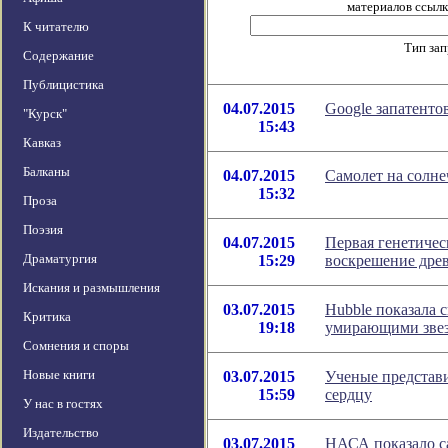
материалов ссылка
К читателю
Тип за
Содержание
Публицистика
04.07.2015
Google запатенто
"Курск"
15:43
Кавказ
Балканы
04.07.2015
Самолет на солне
15:32
Проза
Поэзия
04.07.2015
Первая генетичес
Драматургия
15:29
воскрешение дре
Искания и размышления
03.07.2015
Hubble показала 
Критика
19:18
умирающими зве
Сомнения и споры
Новые книги
03.07.2015
Ученые представ
15:59
сердцу
У нас в гостях
Издательство
03.07.2015
НАСА показало с