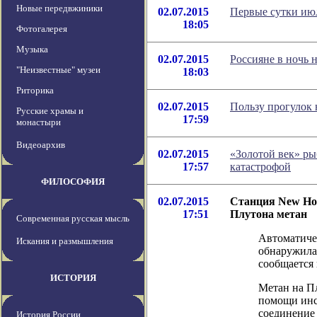
Новые передвжиники
02.07.2015
Первые сутки июл
18:05
Фотогалерея
Музыка
02.07.2015
Россияне в ночь 
"Неизвестные" музеи
18:03
Риторика
02.07.2015
Пользу прогулок 
Русские храмы и
17:59
монастыри
Видеоархив
02.07.2015
«Золотой век» ры
17:57
катастрофой
ФИЛОСОФИЯ
02.07.2015
Станция New Hor
17:51
Плутона метан
Современная русская мысль
Автоматиче
Искания и размышления
обнаружила
сообщается 
ИСТОРИЯ
Метан на П
помощи инс
соединение 
История России