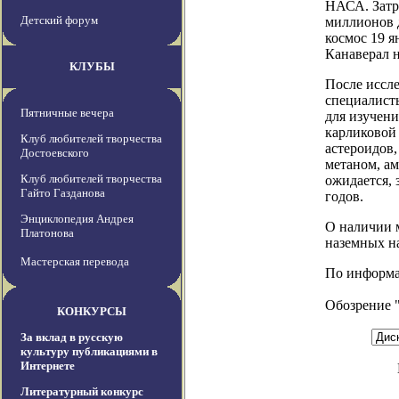
НАСА. Затр
Детский форум
миллионов 
космос 19 я
Канаверал н
КЛУБЫ
После иссл
специалист
Пятничные вечера
для изучен
карликовой
Клуб любителей творчества
астероидов
Достоевского
метаном, ам
Клуб любителей творчества
ожидается, 
Гайто Газданова
годов.
Энциклопедия Андрея
О наличии м
Платонова
наземных н
Мастерская перевода
По информац
Обозрение 
КОНКУРСЫ
За вклад в русскую
культуру публикациями в
Интернете
Литературный конкурс