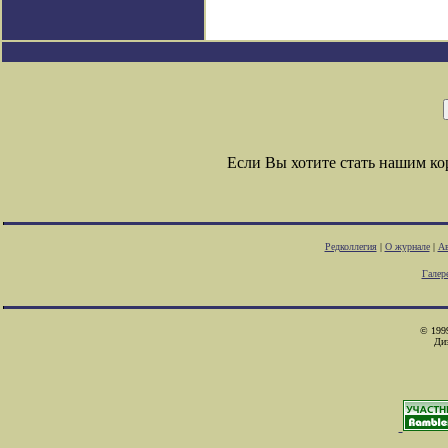
Если Вы хотите стать нашим к
Редколлегия
|
О журнале
|
Ав
Галер
© 1999
Ди