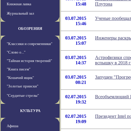
15:48
Плутона
Книжная лавка
Журнальный зал
03.07.2015
Ученые пообещал
15:46
ОБОЗРЕНИЯ
03.07.2015
Инженеры раскры
15:07
"Классики и современники"
"Слово о..."
03.07.2015
Астрофизики спр
"Тайная история творений"
14:37
вспышку в 2018 г
"Книга писем"
03.07.2015
Запущен "Прогре
"Кошачий ящик"
08:21
"Золотые прииски"
"Сердитые стрелы"
02.07.2015
Всеобъемлющий И
19:32
КУЛЬТУРА
02.07.2015
Президент Intel 
19:09
Афиша