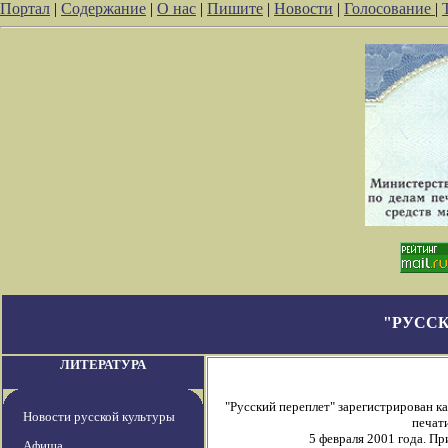
Портал
|
Содержание
|
О нас
|
Пишите
|
Новости
|
Голосование
|
"РУССК
ЛИТЕРАТУРА
"Русский переплет" зарегистрирован 
Новости русской культуры
печати
5 февраля 2001 года. П
Афиша