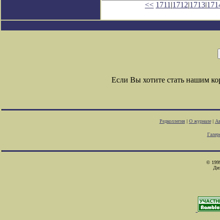
<<
1711
|
1712
|
1713
|
171
Если Вы хотите стать нашим к
Редколлегия
|
О журнале
|
Ав
Галер
© 1999
Ди