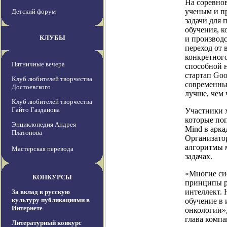
На соревно
ученым и п
Детский форум
задачи для
обучения, к
КЛУБЫ
и производс
переход от 
конкретног
Пятничные вечера
способной н
стартап Goo
Клуб любителей творчества
современны
Достоевского
лучше, чем 
Клуб любителей творчества
Гайто Газданова
Участники х
которые по
Энциклопедия Андрея
Mind в арка
Платонова
Организато
алгоритмы 
Мастерская перевода
задачах.
«Многие си
КОНКУРСЫ
принципы р
интеллект. 
За вклад в русскую
культуру публикациями в
обучение в 
Интернете
онкологии»
глава компа
Литературный конкурс