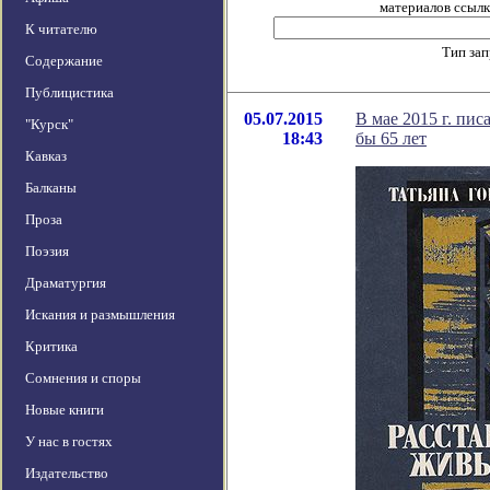
материалов ссылка
К читателю
Тип за
Содержание
Публицистика
05.07.2015
В мае 2015 г. пи
"Курск"
18:43
бы 65 лет
Кавказ
Балканы
Проза
Поэзия
Драматургия
Искания и размышления
Критика
Сомнения и споры
Новые книги
У нас в гостях
Издательство