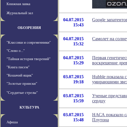
Книжная лавка
Журнальный зал
04.07.2015
Google запатенто
15:43
ОБОЗРЕНИЯ
04.07.2015
Самолет на солне
"Классики и современники"
15:32
"Слово о..."
04.07.2015
Первая генетичес
"Тайная история творений"
15:29
воскрешение дре
"Книга писем"
"Кошачий ящик"
03.07.2015
Hubble показала 
19:18
умирающими зве
"Золотые прииски"
"Сердитые стрелы"
03.07.2015
Ученые представ
15:59
сердцу
КУЛЬТУРА
03.07.2015
НАСА показало с
15:48
Плутона
Афиша