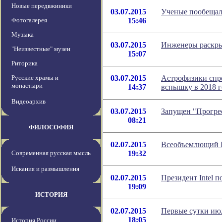
Новые передвжиники
03.07.2015
Ученые пообещал
Фотогалерея
15:46
Музыка
03.07.2015
Инженеры раскры
"Неизвестные" музеи
15:07
Риторика
Русские храмы и
03.07.2015
Астрофизики спр
монастыри
14:37
вспышку в 2018 г
Видеоархив
03.07.2015
Запущен "Прогре
08:21
ФИЛОСОФИЯ
02.07.2015
Всеобъемлющий И
Современная русская мысль
19:32
Искания и размышления
02.07.2015
Президент Intel 
19:09
ИСТОРИЯ
02.07.2015
Первые сутки июл
18:05
История России