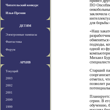
привел дру
ПО Oncofind
Читательский конкурс
онкобольных
Илья-Премия
заключила с
интеллекту
для борьбы 
ДЕТЯМ
«Наш хакат
Электронные пампасы
разработчик
обменяться
Фантастика
подходы, к
одной из ф
Форум
компьютерн
Михаил Бур
специалист
АРХИВ
Старший пар
Текущий
соорганиза
2003
отметил, чт
позволит р
2002
потенциаль
2001
Планируется
2000
серии. В ег
обучению, 
1999
массива био