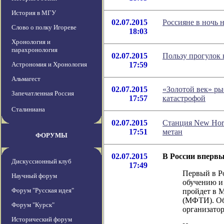
История в МГУ
02.07.2015
Россияне в ночь 
Слово о полку Игореве
18:03
Хронология и
парахронология
02.07.2015
Пользу прогулок 
Астрономия и Хронология
17:59
Альмагест
02.07.2015
«Золотой век» ры
Запечатленная Россия
17:57
катастрофой
Сталиниана
02.07.2015
Станция New Hor
17:51
метан
ФОРУМЫ
02.07.2015
В России впервы
Дискуссионный клуб
17:49
Первый в Р
Научный форум
обучению и 
Форум "Русская идея"
пройдет в 
(МФТИ). Об
Форум "Курск"
организато
Исторический форум