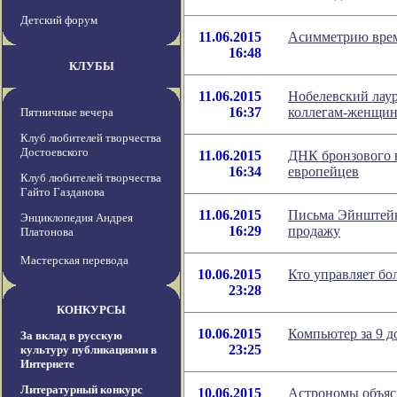
Детский форум
11.06.2015
Асимметрию врем
16:48
КЛУБЫ
11.06.2015
Нобелевский лаур
16:37
коллегам-женщи
Пятничные вечера
Клуб любителей творчества
Достоевского
11.06.2015
ДНК бронзового в
16:34
европейцев
Клуб любителей творчества
Гайто Газданова
11.06.2015
Письма Эйнштейна
Энциклопедия Андрея
16:29
продажу
Платонова
Мастерская перевода
10.06.2015
Кто управляет б
23:28
КОНКУРСЫ
10.06.2015
Компьютер за 9 до
За вклад в русскую
23:25
культуру публикациями в
Интернете
Литературный конкурс
10.06.2015
Астрономы объяс