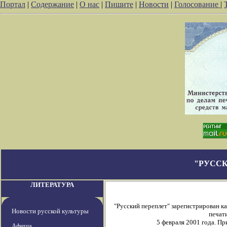
Портал
|
Содержание
|
О нас
|
Пишите
|
Новости
|
Голосование
|
"РУССК
ЛИТЕРАТУРА
"Русский переплет" зарегистрирован 
Новости русской культуры
печати
5 февраля 2001 года. П
Афиша