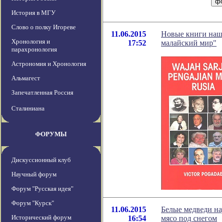
История в МГУ
Слово о полку Игореве
11.06.2015
Новые книги наш
Хронология и
17:52
малайский мир"
парахронология
Астрономия и Хронология
Альмагест
Запечатленная Россия
Сталиниана
ФОРУМЫ
Дискуссионный клуб
Научный форум
Форум "Русская идея"
Форум "Курск"
11.06.2015
Белые медведи на
Исторический форум
16:54
мясо под снегом