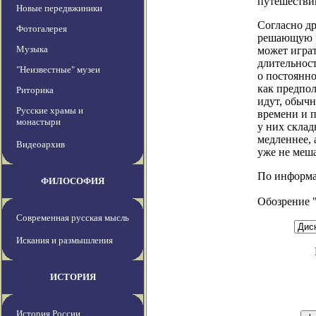
путешествии
Новые передвжиники
Согласно д
Фотогалерея
решающую р
Музыка
может играт
длительност
"Неизвестные" музеи
о постоянн
как предпол
Риторика
идут, обычн
Русские храмы и
времени и п
монастыри
у них склад
медленнее, 
Видеоархив
уже не меш
По информаци
ФИЛОСОФИЯ
Обозрение 
Современная русская мысль
Искания и размышления
ИСТОРИЯ
История России