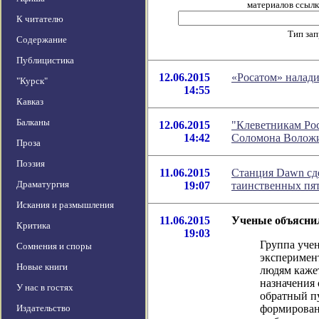
материалов ссылка
К читателю
Тип за
Содержание
Публицистика
12.06.2015
«Росатом» налад
"Курск"
14:55
Кавказ
Балканы
12.06.2015
"Клеветникам Рос
14:42
Соломона Волож
Проза
Поэзия
11.06.2015
Станция Dawn сд
Драматургия
19:07
таинственных пят
Искания и размышления
11.06.2015
Ученые объяснил
Критика
19:03
Группа уче
Сомнения и споры
эксперимен
Новые книги
людям кажет
назначения 
У нас в гостях
обратный пу
Издательство
формирован