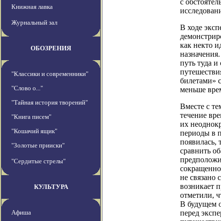
с обстоятел
Книжная лавка
исследован
Журнальный зал
В ходе экс
демонстрир
как некто и
ОБОЗРЕНИЯ
назначения.
путь туда и
путешествия
"Классики и современники"
билетами» с
"Слово о..."
меньше вре
"Тайная история творений"
Вместе с те
течение вре
"Книга писем"
их неоднок
"Кошачий ящик"
периоды в п
появилась, 
"Золотые прииски"
сравнить об
предположи
"Сердитые стрелы"
сокращенно
не связано 
возникает 
КУЛЬТУРА
отметили, ч
В будущем 
Афиша
перед экспе