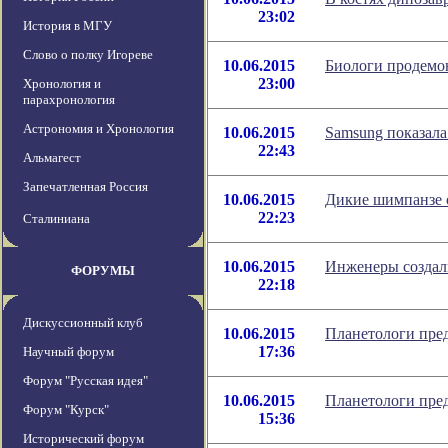
23:02
История в МГУ
Слово о полку Игореве
10.06.2015
Биологи продемо
23:00
Хронология и
парахронология
Астрономия и Хронология
10.06.2015
Samsung показала
22:43
Альмагест
Запечатленная Россия
10.06.2015
Дикие шимпанзе 
22:23
Сталиниана
10.06.2015
Инженеры создал
ФОРУМЫ
22:18
Дискуссионный клуб
10.06.2015
Планетологи пре
17:36
Научный форум
Форум "Русская идея"
10.06.2015
Планетологи пре
Форум "Курск"
15:36
Исторический форум