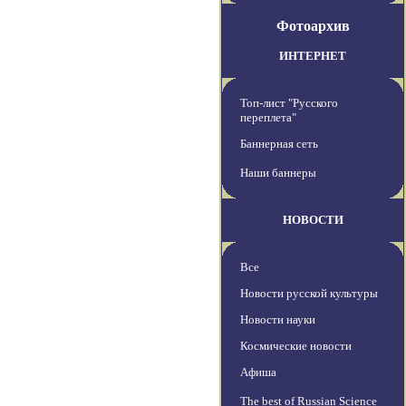
Фотоархив
ИНТЕРНЕТ
Топ-лист "Русского
переплета"
Баннерная сеть
Наши баннеры
НОВОСТИ
Все
Новости русской культуры
Новости науки
Космические новости
Афиша
The best of Russian Science