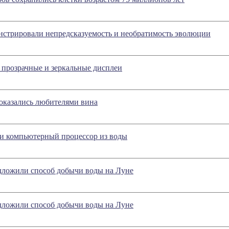
нстрировали непредсказуемость и необратимость эволюции
 прозрачные и зеркальные дисплеи
оказались любителями вина
и компьютерный процессор из воды
дложили способ добычи воды на Луне
дложили способ добычи воды на Луне