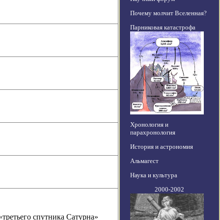
Почему молчит Вселенная?
Парниковая катастрофа
Хронология и
парахронология
История и астрономия
Альмагест
Наука и культура
2000-2002
«третьего спутника Сатурна»