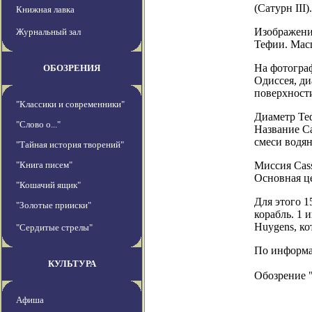
(Сатурн III
Книжная лавка
Изображение
Журнальный зал
Тефии. Масш
На фотограф
ОБОЗРЕНИЯ
Одиссея, ди
поверхност
"Классики и современники"
Диаметр Теф
"Слово о..."
Название Са
смеси водян
"Тайная история творений"
"Книга писем"
Миссия Cas
Основная це
"Кошачий ящик"
Для этого 1
"Золотые прииски"
корабль. 1 
Huygens, ко
"Сердитые стрелы"
По информаци
КУЛЬТУРА
Обозрение 
Афиша