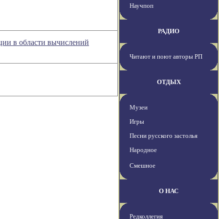
Научпоп
РАДИО
ции в области вычислений
Читают и поют авторы РП
ОТДЫХ
Музеи
Игры
Песни русского застолья
Народное
Смешное
О НАС
Редколлегия