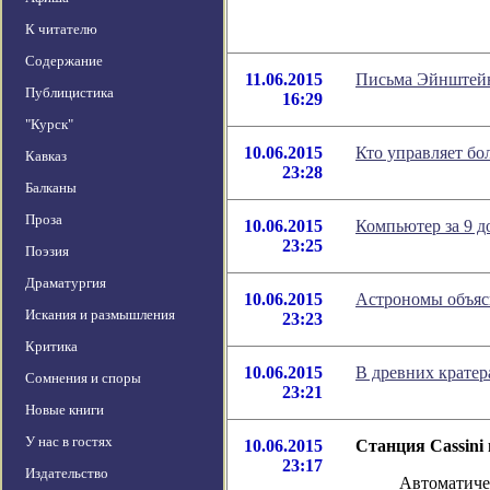
К читателю
Содержание
11.06.2015
Письма Эйнштейн
Публицистика
16:29
"Курск"
10.06.2015
Кто управляет б
Кавказ
23:28
Балканы
Проза
10.06.2015
Компьютер за 9 до
23:25
Поэзия
Драматургия
10.06.2015
Астрономы объяс
Искания и размышления
23:23
Критика
10.06.2015
В древних кратер
Сомнения и споры
23:21
Новые книги
У нас в гостях
10.06.2015
Станция Cassini
23:17
Издательство
Автоматичес