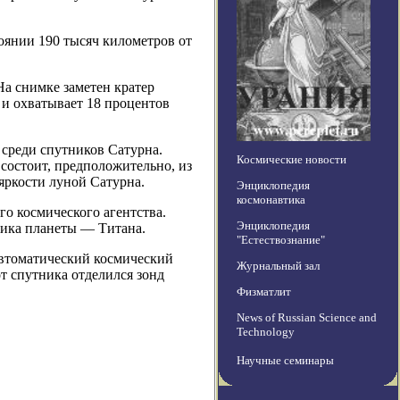
тоянии 190 тысяч километров от
На снимке заметен кратер
 и охватывает 18 процентов
 среди спутников Сатурна.
Космические новости
 состоит, предположительно, из
 яркости луной Сатурна.
Энциклопедия
космонавтика
о космического агентства.
Энциклопедия
ника планеты — Титана.
"Естествознание"
автоматический космический
Журнальный зал
от спутника отделился зонд
Физматлит
News of Russian Science and
Technology
Научные семинары