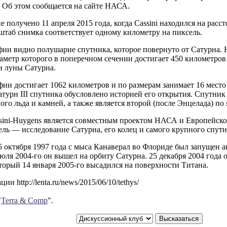
). Об этом сообщается на сайте НАСА.
 получено 11 апреля 2015 года, когда Cassini находился на расс
таб снимка соответствует одному километру на пиксель.
ии видно полушарие спутника, которое повернуто от Сатурна. 
аметр которого в поперечном сечении достигает 450 километров
и луны Сатурна.
ии достигает 1062 километров и по размерам занимает 16 место
турн III спутника обусловлено историей его открытия. Спутник
ого льда и камней, а также является второй (после Энцелада) по
sini-Huygens является совместным проектом НАСА и Европейског
ль — исследование Сатурна, его колец и самого крупного спут
5 октября 1997 года с мыса Канаверал во Флориде был запущен 
июля 2004-го он вышел на орбиту Сатурна. 25 декабря 2004 года 
торый 14 января 2005-го высадился на поверхности Титана.
и http://lenta.ru/news/2015/06/10/tethys/
"
Terra & Comp
".