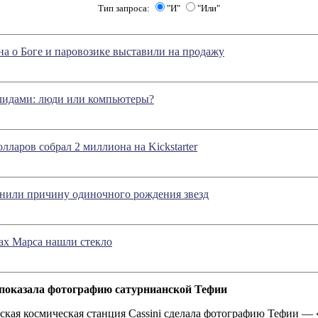
Тип запроса:
"И"
"Или"
а о Боге и паровозике выставили на продажу
олидами: люди или компьютеры?
лларов собрал 2 миллиона на Kickstarter
нили причину одиночного рождения звезд
ах Марса нашли стекло
 показала фотографию сатурнианской Тефии
кая космическая станция Cassini сделала фотографию Тефии — 