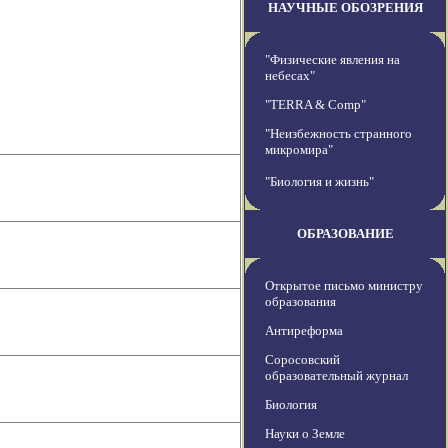
НАУЧНЫЕ ОБОЗРЕНИЯ
"Физические явления на
небесах"
"TERRA & Comp"
"Неизбежность странного
микромира"
"Биология и жизнь"
ОБРАЗОВАНИЕ
Открытое письмо министру
образования
Антиреформа
Соросовский
образовательный журнал
Биология
Науки о Земле