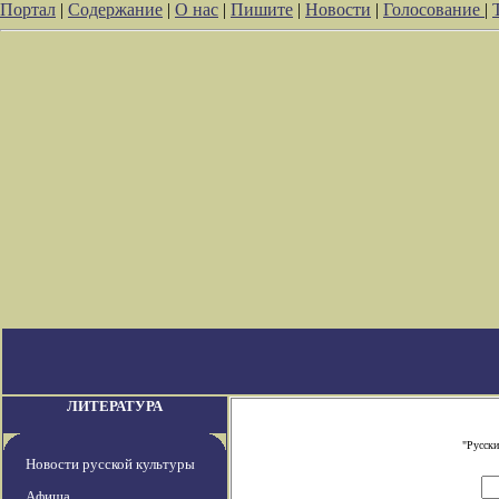
Портал
|
Содержание
|
О нас
|
Пишите
|
Новости
|
Голосование
|
ЛИТЕРАТУРА
"Русски
Новости русской культуры
Афиша