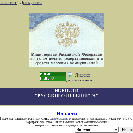
Топ-лист
|
Дискуссия
НОВОСТИ
"РУССКОГО ПЕРЕПЛЕТА"
Новости
й переплет" зарегистрирован как СМИ.
Свидетельство
о регистрации в Министерстве печати РФ: Эл. #77
5 февраля 2001 года. При полном или частичном использовании
материалов ссылка на www.pereplet.ru обязательна.