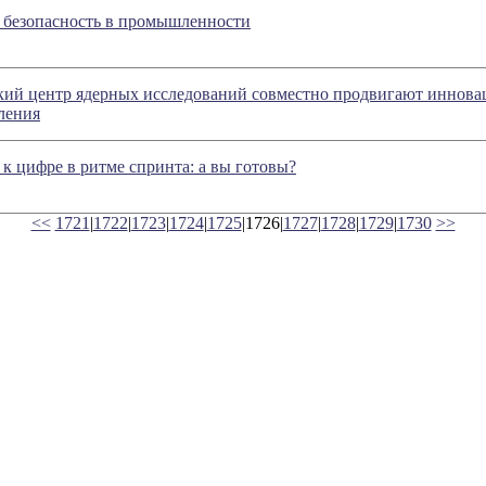
безопасность в промышленности
кий центр ядерных исследований совместно продвигают иннова
ления
к цифре в ритме спринта: а вы готовы?
<<
1721
|
1722
|
1723
|
1724
|
1725
|1726|
1727
|
1728
|
1729
|
1730
>>