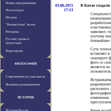
Новые передвжиники
03.06.2015
В Китае создали
17:13
Фотогалерея
Специалист
Музыка
инженерами
разработали
"Неизвестные" музеи
пластиковы
заявляют, 
Риторика
поэтому вне
Русские храмы и
ближайшее 
монастыри
Суть технол
Видеоархив
вставляет в
сканирует 
фото со сни
ФИЛОСОФИЯ
является ли
положительн
Современная русская мысль
Встраиваема
разрешением
Искания и размышления
распознать 
фотографие
ИСТОРИЯ
изменения. 
преступлени
История России
Ранее подоб