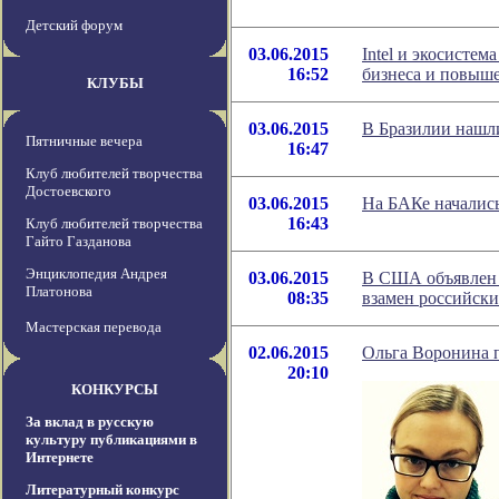
Детский форум
03.06.2015
Intel и экосисте
16:52
бизнеса и повыш
КЛУБЫ
03.06.2015
В Бразилии нашл
Пятничные вечера
16:47
Клуб любителей творчества
Достоевского
03.06.2015
На БАКе началис
16:43
Клуб любителей творчества
Гайто Газданова
Энциклопедия Андрея
03.06.2015
В США объявлен к
Платонова
08:35
взамен российски
Мастерская перевода
02.06.2015
Ольга Воронина 
20:10
КОНКУРСЫ
За вклад в русскую
культуру публикациями в
Интернете
Литературный конкурс