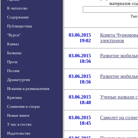
материалов ссы
К читателю
Тип
Содержание
Публицистика
03.06.2015
Комета Чурюмова
"Курск"
19:02
электронов
Кавказ
Балканы
03.06.2015
Развитие мобиль
18:56
Проза
Поэзия
03.06.2015
Развитие мобиль
Драматургия
18:56
Искания и размышления
03.06.2015
Ученые назвали с
Критика
18:48
Сомнения и споры
Новые книги
03.06.2015
Самолет на солн
18:45
У нас в гостях
Издательство