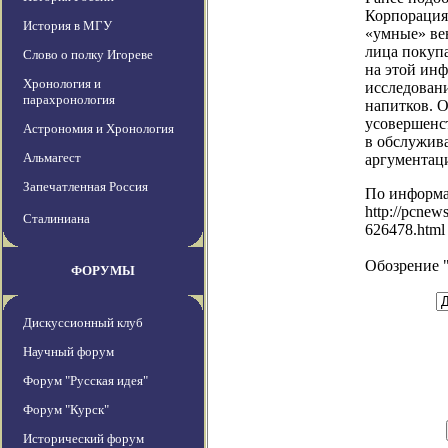
Корпорация
История в МГУ
«умные» ве
лица покупа
Слово о полку Игореве
на этой ин
Хронология и
исследован
парахронология
напитков. О
усовершенст
Астрономия и Хронология
в обслужив
Альмагест
аргументац
Запечатленная Россия
По информ
http://pcnew
Сталиниана
626478.html
Обозрение 
ФОРУМЫ
Дискуссионный клуб
Научный форум
Форум "Русская идея"
Форум "Курск"
Исторический форум