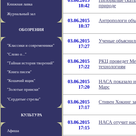
03.06.2015
Пилорылые скаты
Книжная лавка
18:42
природе
Журнальный зал
03.06.2015
Антропологи объя
18:37
ОБОЗРЕНИЯ
03.06.2015
Ученые объяснил
"Классики и современники"
17:27
"Слово о..."
03.06.2015
РКЦ проведет М
"Тайная история творений"
17:22
технологиям
"Книга писем"
"Кошачий ящик"
03.06.2015
НАСА показало ис
17:20
Марс
"Золотые прииски"
"Сердитые стрелы"
03.06.2015
Стивен Хокинг за
17:17
КУЛЬТУРА
03.06.2015
НАСА отучит нас
17:15
Афиша