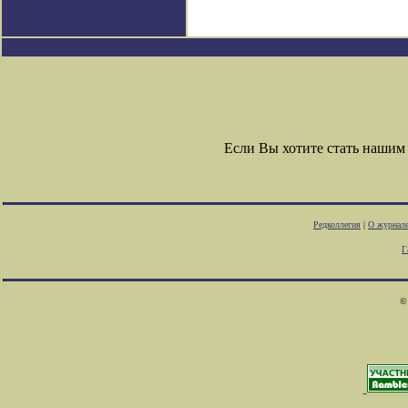
Если Вы хотите стать наши
Редколлегия
|
О журнал
Г
©