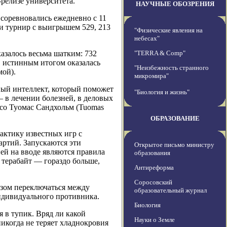
-релизе университета.
НАУЧНЫЕ ОБОЗРЕНИЯ
 соревновались ежедневно с 11
ли турнир с выигрышем 529, 213
"Физические явления на
небесах"
азалось весьма шатким: 732
"TERRA & Comp"
, истинным итогом оказалась
"Неизбежность странного
мой).
микромира"
ный интеллект, который поможет
"Биология и жизнь"
 в лечении болезней, в деловых
ico Туомас Сандхольм (Tuomas
ОБРАЗОВАНИЕ
тактику известных игр с
артий. Запускаются эти
Открытое письмо министру
ей на вводе являются правила
образования
х терабайт — гораздо больше,
Антиреформа
Соросовский
азом переключаться между
образовательный журнал
ндивидуального противника.
Биология
 в тупик. Вряд ли какой
Науки о Земле
никогда не теряет хладнокровия