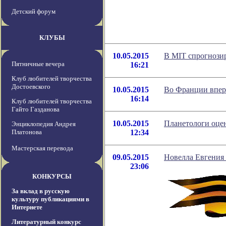
Детский форум
КЛУБЫ
10.05.2015
В MIT спрогнозир
Пятничные вечера
16:21
Клуб любителей творчества
Достоевского
10.05.2015
Во Франции впер
16:14
Клуб любителей творчества
Гайто Газданова
10.05.2015
Планетологи оце
Энциклопедия Андрея
Платонова
12:34
Мастерская перевода
09.05.2015
Новелла Евгения
23:06
КОНКУРСЫ
За вклад в русскую
культуру публикациями в
Интернете
Литературный конкурс