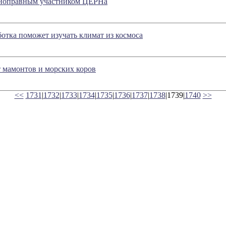
лноправным участником ЦЕРНа
ботка поможет изучать климат из космоса
 мамонтов и морских коров
<<
1731
|
1732
|
1733
|
1734
|
1735
|
1736
|
1737
|
1738
|1739|
1740
>>