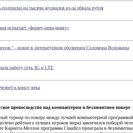
подписки на тысячи журналов из-за обвала рубля
мия испытает «форму-невидимку»
ецов." - новое в литературном обозрении Соломона Воложина
чала работу сеть 3G и LTE
чезнет к концу века
 свое превосходство над компьютером в безлимитном покере
ный турнир по покеру между лучшей компьютерной программой
десятки рейтинга лучших игроков мира) закончился победой чело
те Карнеги-Меллон программа Claudico проиграла в безлимитный