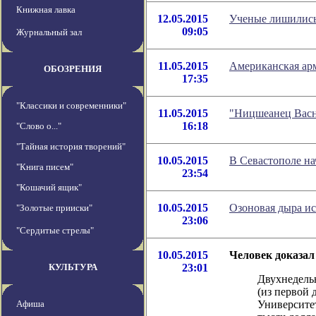
Книжная лавка
12.05.2015
Ученые лишились 
09:05
Журнальный зал
11.05.2015
Американская ар
ОБОЗРЕНИЯ
17:35
"Классики и современники"
11.05.2015
"Ницшеанец Васн
16:18
"Слово о..."
"Тайная история творений"
10.05.2015
В Севастополе на
"Книга писем"
23:54
"Кошачий ящик"
10.05.2015
Озоновая дыра ис
"Золотые прииски"
23:06
"Сердитые стрелы"
10.05.2015
Человек доказал
КУЛЬТУРА
23:01
Двухнедель
(из первой 
Афиша
Университе