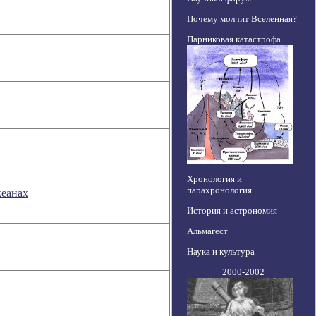
Почему молчит Вселенная?
Парниковая катастрофа
Хронология и
парахронология
кеанах
История и астрономия
Альмагест
Наука и культура
2000-2002