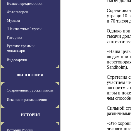
тысяч долла
Новые передвжиники
Соревновани
Фотогалерея
утра до 10 
Музыка
и 70 тысяч 
"Неизвестные" музеи
Однако при 
тысячи долл
Риторика
статистичес
Русские храмы и
монастыри
«Наша цель
людям прин
Видеоархив
переговора
Sandholm).
ФИЛОСОФИЯ
Стратегия с
участием че
алгоритмы н
Современная русская мысль
игры в поке
чем способн
Искания и размышления
Сильной ст
различными
ИСТОРИЯ
«Это хороши
человек пос
История России