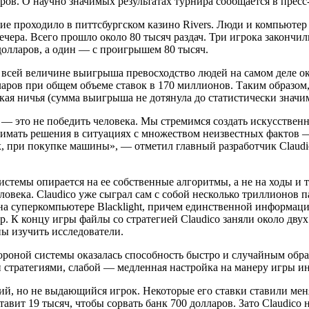
ров. О научно значимых результатах турнира сообщается в пресс
е проходило в питтсбургском казино Rivers. Люди и компьютер
вечера. Всего прошло около 80 тысяч раздач. Три игрока закончи
долларов, а один — с проигрышем 80 тысяч.
всей величине выигрыша превосходство людей на самом деле ок
аров при общем объеме ставок в 170 миллионов. Таким образом
кая ничья (сумма выигрыша не дотянула до статистически значи
 — это не победить человека. Мы стремимся создать искусствен
имать решения в ситуациях с множеством неизвестных фактов —
х, при покупке машины», — отметил главный разработчик Claud
истемы опирается на ее собственные алгоритмы, а не на ходы и 
ловека. Claudico уже сыграл сам с собой несколько триллионов п
а суперкомпьютере Blacklight, причем единственной информаци
р. К концу игры файлы со стратегией Claudico заняли около дву
ы изучить исследователи.
ороной системы оказалась способность быстро и случайным обр
 стратегиями, слабой — медленная настройка на манеру игры и
й, но не выдающийся игрок. Некоторые его ставки ставили меня
тавит 19 тысяч, чтобы сорвать банк 700 долларов. Зато Claudico 