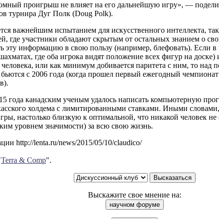
омный проигрыш не влияет на его дальнейшую игру», — подели
ов турнира Дуг Полк (Doug Polk).
тся важнейшим испытанием для искусственного интеллекта, так 
, где участники обладают скрытым от остальных знанием о свои
ь эту информацию в свою пользу (например, блефовать). Если 
шахматах, где оба игрока видят положение всех фигур на доске)
человека, или как минимум добивается паритета с ним, то над
бьются с 2006 года (когда прошел первый ежегодный чемпионат 
в).
015 года канадским ученым удалось написать компьютерную прог
хасского холдема с лимитированными ставками. Иными словами,
гры, настолько близкую к оптимальной, что никакой человек не 
ким уровнем значимости) за всю свою жизнь.
и http://lenta.ru/news/2015/05/10/claudico/
"
Terra & Comp
".
Выскажите свое мнение на: