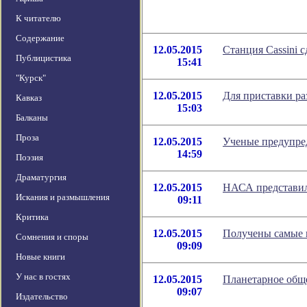
К читателю
Содержание
12.05.2015
Cтанция Cassini 
Публицистика
15:41
"Курск"
12.05.2015
Для приставки ра
Кавказ
15:03
Балканы
Проза
12.05.2015
Ученые предупре
14:59
Поэзия
Драматургия
12.05.2015
НАСА представила
Искания и размышления
09:11
Критика
12.05.2015
Получены самые 
Сомнения и споры
09:09
Новые книги
У нас в гостях
12.05.2015
Планетарное общ
09:07
Издательство