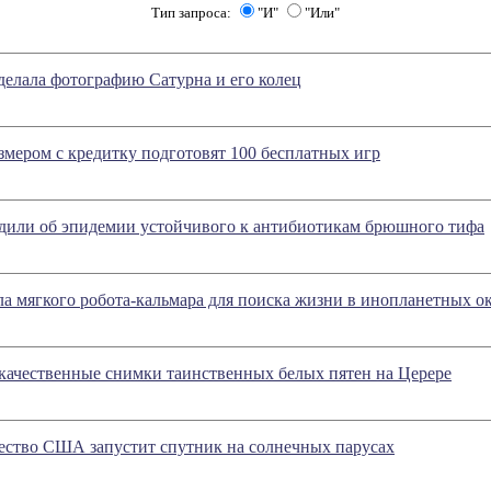
Тип запроса:
"И"
"Или"
сделала фотографию Сатурна и его колец
змером с кредитку подготовят 100 бесплатных игр
дили об эпидемии устойчивого к антибиотикам брюшного тифа
 мягкого робота-кальмара для поиска жизни в инопланетных о
качественные снимки таинственных белых пятен на Церере
ество США запустит спутник на солнечных парусах