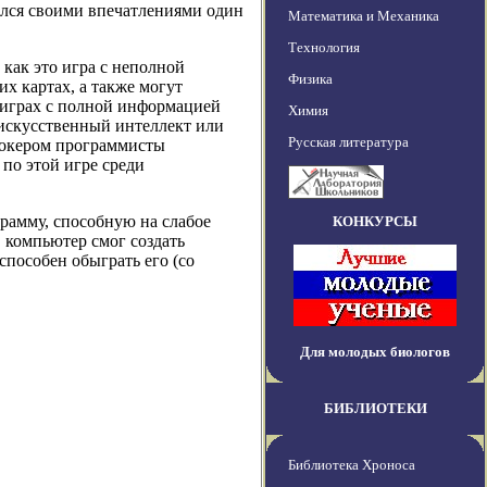
лся своими впечатлениями один
Математика и Механика
Технология
как это игра с неполной
Физика
х картах, а также могут
в играх с полной информацией
Химия
 искусственный интеллект или
Русская литература
 покером программисты
по этой игре среди
рамму, способную на слабое
КОНКУРСЫ
 компьютер смог создать
способен обыграть его (со
Для молодых биологов
БИБЛИОТЕКИ
Библиотека Хроноса