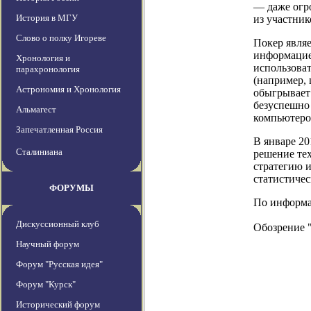
— даже огр
История в МГУ
из участник
Слово о полку Игореве
Покер являе
информацией
Хронология и
использоват
парахронология
(например, 
Астрономия и Хронология
обыгрывает 
безуспешно 
Альмагест
компьютеро
Запечатленная Россия
В январе 2
Сталиниана
решение те
стратегию и
статистичес
ФОРУМЫ
По информаци
Дискуссионный клуб
Обозрение 
Научный форум
Форум "Русская идея"
Форум "Курск"
Исторический форум