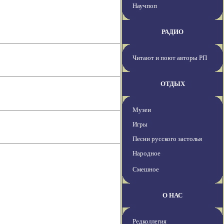
Научпоп
РАДИО
Читают и поют авторы РП
ОТДЫХ
Музеи
Игры
Песни русского застолья
Народное
Смешное
О НАС
Редколлегия