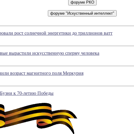
овали рост солнечной энергетики до триллионов ватт
вые вырастили искусственную сперму человека
нили возраст магнитного поля Меркурия
 Бузни к 70-летию Победы