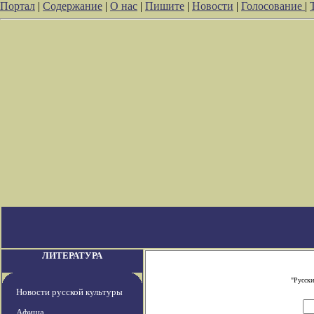
Портал
|
Содержание
|
О нас
|
Пишите
|
Новости
|
Голосование
|
ЛИТЕРАТУРА
"Русски
Новости русской культуры
Афиша