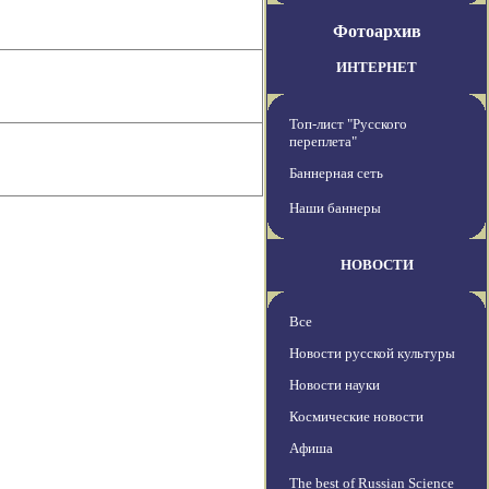
Фотоархив
ИНТЕРНЕТ
Топ-лист "Русского
переплета"
Баннерная сеть
Наши баннеры
НОВОСТИ
Все
Новости русской культуры
Новости науки
Космические новости
Афиша
The best of Russian Science