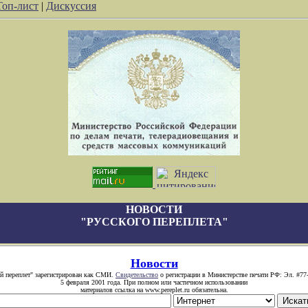
Топ-лист
|
Дискуссия
НОВОСТИ
"РУССКОГО ПЕРЕПЛЕТА"
Новости
й переплет" зарегистрирован как СМИ.
Свидетельство
о регистрации в Министерстве печати РФ: Эл. #77
5 февраля 2001 года. При полном или частичном использовании
материалов ссылка на www.pereplet.ru обязательна.