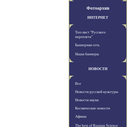
Фотоархив
ИНТЕРНЕТ
Топ-лист "Русского
переплета"
Баннерная сеть
Наши баннеры
НОВОСТИ
Все
Новости русской культуры
Новости науки
Космические новости
Афиша
The best of Russian Science