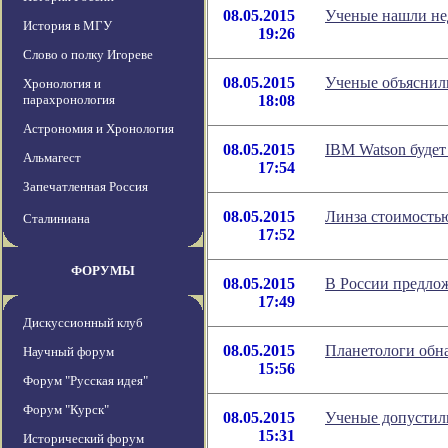
08.05.2015
Ученые нашли не
История в МГУ
19:26
Слово о полку Игореве
08.05.2015
Ученые объяснили
Хронология и
парахронология
18:08
Астрономия и Хронология
08.05.2015
IBM Watson будет
Альмагест
17:54
Запечатленная Россия
08.05.2015
Линза стоимостью
Сталиниана
17:52
ФОРУМЫ
08.05.2015
В России предлож
17:49
Дискуссионный клуб
08.05.2015
Планетологи обн
Научный форум
15:56
Форум "Русская идея"
Форум "Курск"
08.05.2015
Ученые допустил
15:31
Исторический форум