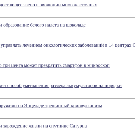
достающее звено в эволюции многоклеточных
 образование белого налета на шоколаде
 управлять лечением онкологических заболеваний в 14 центра
 три цента может превратить смартфон в микроскоп
ен способ уменьшения размера аккумуляторов на порядки
аружили на Энцеладе трещинный криовулканизм
и зарождение жизни на спутнике Сатурна