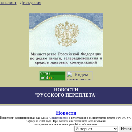
Топ-лист
|
Дискуссия
НОВОСТИ
"РУССКОГО ПЕРЕПЛЕТА"
Новости
й переплет" зарегистрирован как СМИ.
Свидетельство
о регистрации в Министерстве печати РФ: Эл. #77
5 февраля 2001 года. При полном или частичном использовании
материалов ссылка на www.pereplet.ru обязательна.