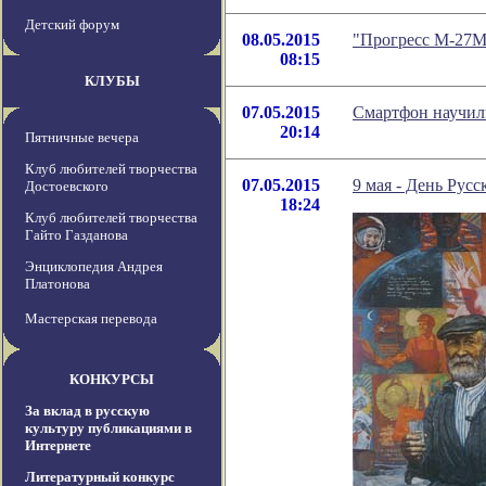
Детский форум
08.05.2015
"Прогресс М-27М
08:15
КЛУБЫ
07.05.2015
Смартфон научили
20:14
Пятничные вечера
Клуб любителей творчества
07.05.2015
9 мая - День Рус
Достоевского
18:24
Клуб любителей творчества
Гайто Газданова
Энциклопедия Андрея
Платонова
Мастерская перевода
КОНКУРСЫ
За вклад в русскую
культуру публикациями в
Интернете
Литературный конкурс