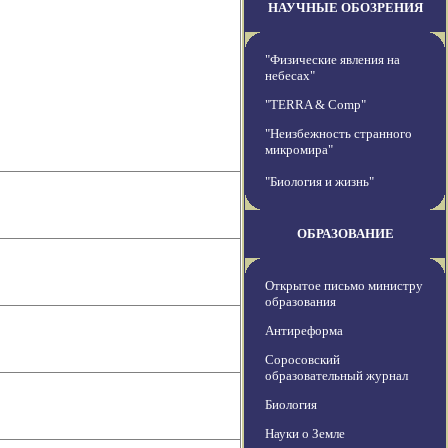
НАУЧНЫЕ ОБОЗРЕНИЯ
"Физические явления на
небесах"
"TERRA & Comp"
"Неизбежность странного
микромира"
"Биология и жизнь"
ОБРАЗОВАНИЕ
Открытое письмо министру
образования
Антиреформа
Соросовский
образовательный журнал
Биология
Науки о Земле