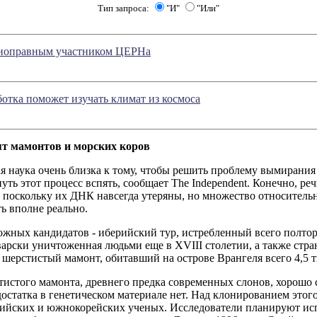
Тип запроса:
"И"
"Или"
лноправным участником ЦЕРНа
ботка поможет изучать климат из космоса
т мамонтов и морских коров
я наука очень близка к тому, чтобы решить проблему вымирания
уть этот процесс вспять, сообщает The Independent. Конечно, ре
, поскольку их ДНК навсегда утеряны, но множество относител
ь вполне реально.
жных кандидатов - иберийский тур, истребленный всего полтора
варски уничтоженная людьми еще в XVIII столетии, а также стр
 шерстистый мамонт, обитавший на острове Врангеля всего 4,5 ты
истого мамонта, древнего предка современных слонов, хорошо 
остатка в генетическом материале нет. Над клонированием этог
сийских и южнокорейских ученых. Исследователи планируют исп