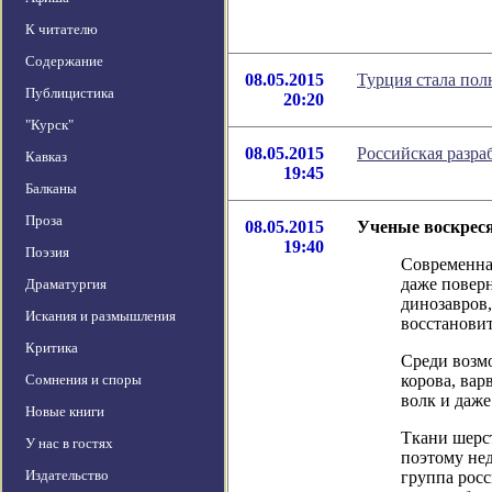
К читателю
Содержание
08.05.2015
Турция стала по
Публицистика
20:20
"Курск"
08.05.2015
Российская разра
Кавказ
19:45
Балканы
Проза
08.05.2015
Ученые воскреся
19:40
Поэзия
Современна
даже поверн
Драматургия
динозавров
Искания и размышления
восстановит
Критика
Среди возмо
Сомнения и споры
корова, вар
волк и даже
Новые книги
Ткани шерст
У нас в гостях
поэтому нед
Издательство
группа рос