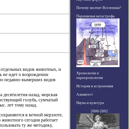
Почему молчит Вселенная?
Парниковая катастрофа
 отдельных видов животных, и
Хронология и
чь не идет о возрождении
парахронология
ьно недавно вымерших видов
История и астрономия
Альмагест
 десятилетия назад, морская
анствующий голубь, сумчатый
Наука и культура
с. лет тому назад.
2000-2002
сохраняются в вечной мерзлоте,
о животного сегодня работает
ользовать ту же методику,