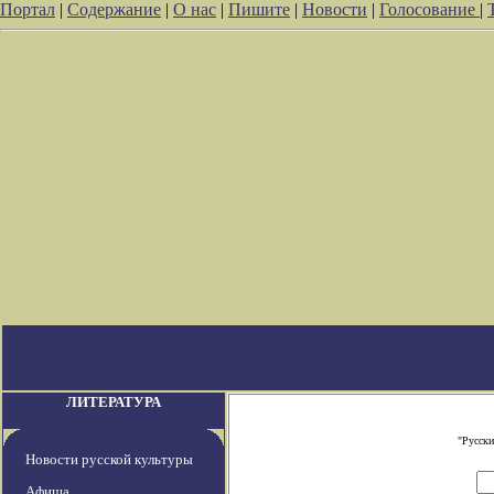
Портал
|
Содержание
|
О нас
|
Пишите
|
Новости
|
Голосование
|
ЛИТЕРАТУРА
"Русски
Новости русской культуры
Афиша