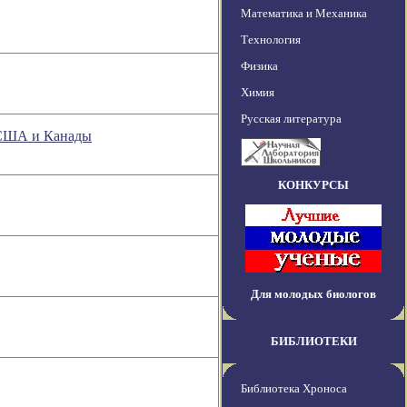
Математика и Механика
Технология
Физика
Химия
Русская литература
х США и Канады
КОНКУРСЫ
Для молодых биологов
БИБЛИОТЕКИ
Библиотека Хроноса