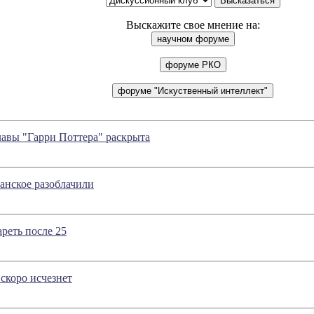
Выскажите свое мнение на:
авы "Гарри Поттера" раскрыта
анское разоблачили
ареть после 25
скоро исчезнет