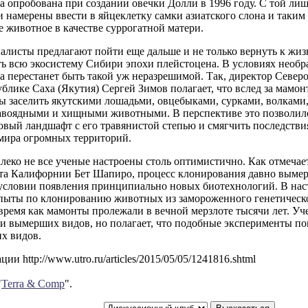
а опробована при создании овечки Долли в 1996 году. С той лиш
 намерены ввести в яйцеклетку самки азиатского слона и таким
 животное в качестве суррогатной матери.
листы предлагают пойти еще дальше и не только вернуть к жиз
ть всю экосистему Сибири эпохи плейстоцена. В условиях необр
а перестанет быть такой уж неразрешимой. Так, директор Север
блике Саха (Якутия) Сергей Зимов полагает, что вслед за мамо
ы заселить якутскими лошадьми, овцебыками, сурками, волками
авоядными и хищными животными. В перспективе это позволил
вый ландшафт с его травянистой степью и смягчить последстви
мира огромных территорий.
леко не все ученые настроены столь оптимистично. Как отмеча
та Калифорнии Бет Шапиро, процесс клонирования давно вымерш
 условии появления принципиально новых биотехнологий. В н
опыты по клонированию животных из замороженного генетическо
о время как мамонты пролежали в вечной мерзлоте тысячи лет. У
и вымерших видов, но полагает, что подобные эксперименты п
х видов.
и http://www.utro.ru/articles/2015/05/05/1241816.shtml
"
Terra & Comp
".