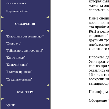
которая был
Книжная лавка
мамонта они
современное
Журнальный зал
Иные специа
восстанови
ОБОЗРЕНИЯ
эта проблем
РАН в респу
следовало б
"Классики и современники"
другими тр
"Слово о..."
плейстоцено
животного 
"Тайная история творений"
Впрочем, да
"Книга писем"
Университе
"Кошачий ящик"
только при
оказались 
"Золотые прииски"
16 лет, в т
воскрешени
"Сердитые стрелы"
вымирающи
По информаци
КУЛЬТУРА
Обозрение 
Афиша