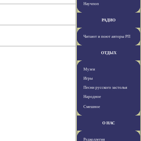
Научпоп
РАДИО
Читают и поют авторы РП
ОТДЫХ
Музеи
Игры
Песни русского застолья
Народное
Смешное
О НАС
Редколлегия