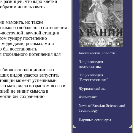
ь разницей, что ядро клетки
 образом использовать
ни мамонта, но также
атимого глобального потепления
о-восточной научной станции
нтом тундру постепенно
, медведями, росомахами и
о бы восстановить
Космические новости
я глобального потепления для
Энциклопедия
космонавтика
ет биолог-эволюционист из
их видов удастся запустить
Энциклопедия
"Естествознание"
астоящий момент успешными
го материала возрастом всего в
Журнальный зал
ченый не видит смысла в
омогли бы сохранению
Физматлит
News of Russian Science and
Technology
Научные семинары