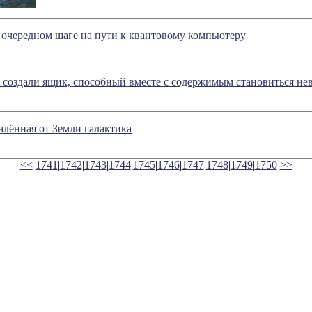
очередном шаге на пути к квантовому компьютеру
 создали ящик, способный вместе с содержимым становиться н
алённая от Земли галактика
<<
1741
|
1742
|
1743
|
1744
|
1745
|
1746
|
1747
|
1748
|
1749
|
1750
>>