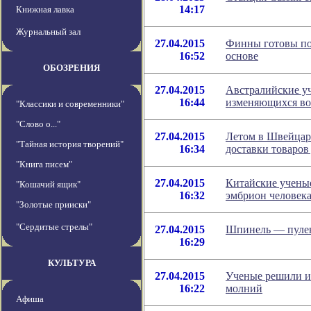
14:17
Книжная лавка
Журнальный зал
27.04.2015
Финны готовы по
16:52
основе
ОБОЗРЕНИЯ
27.04.2015
Австралийские уч
16:44
изменяющихся во
"Классики и современники"
"Слово о..."
27.04.2015
Летом в Швейцар
"Тайная история творений"
16:34
доставки товаров
"Книга писем"
27.04.2015
Китайские учены
"Кошачий ящик"
16:32
эмбрион человек
"Золотые прииски"
"Сердитые стрелы"
27.04.2015
Шпинель — пулен
16:29
КУЛЬТУРА
27.04.2015
Ученые решили ис
16:22
молний
Афиша