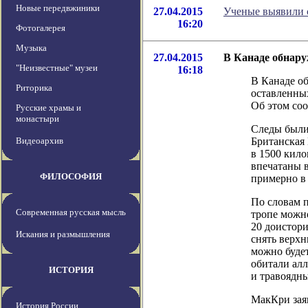
Новые передвжиники
27.04.2015
Ученые выявили 
16:20
Фотогалерея
Музыка
27.04.2015
В Канаде обнару
"Неизвестные" музеи
16:18
В Канаде о
Риторика
оставленных
Об этом соо
Русские храмы и
монастыри
Следы были
Видеоархив
Британская
в 1500 кило
впечатаны 
ФИЛОСОФИЯ
примерно в 
По словам п
Современная русская мысль
тропе можно
20 доистори
Искания и размышления
снять верхн
можно будет
обитали ал
ИСТОРИЯ
и травоядны
МакКри заяв
История России