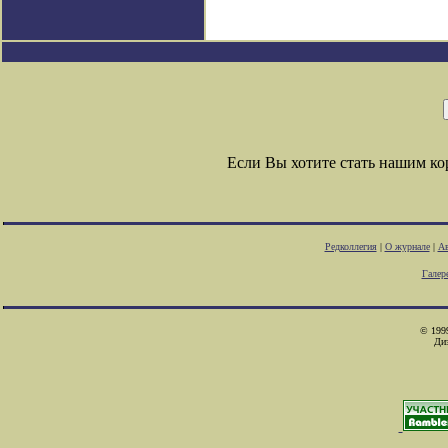
Если Вы хотите стать нашим к
Редколлегия
|
О журнале
|
Ав
Галер
© 1999
Ди