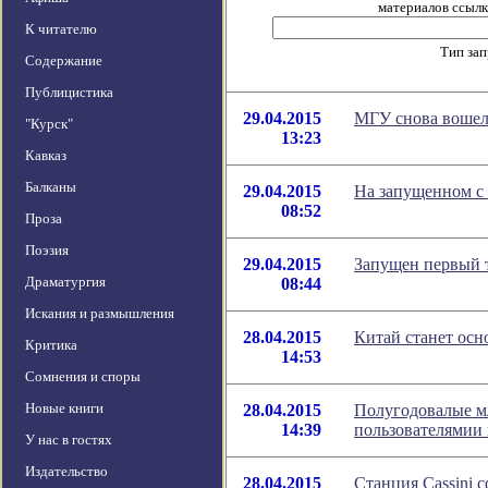
материалов ссылка
К читателю
Тип за
Содержание
Публицистика
29.04.2015
МГУ снова вошел 
"Курск"
13:23
Кавказ
Балканы
29.04.2015
На запущенном с
08:52
Проза
Поэзия
29.04.2015
Запущен первый 
Драматургия
08:44
Искания и размышления
28.04.2015
Китай станет ос
Критика
14:53
Сомнения и споры
Новые книги
28.04.2015
Полугодовалые м
14:39
пользователямии
У нас в гостях
Издательство
28.04.2015
Станция Cassini 