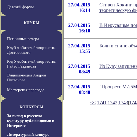
27.04.2015
Стивен Хокинг пр
Детский форум
16:14
теоретическую ф
КЛУБЫ
27.04.2015
В Иерусалиме по
16:10
Пятничные вечера
27.04.2015
Боли в спине объ
Клуб любителей творчества
15:55
Достоевского
Клуб любителей творчества
27.04.2015
Из Куру запущен
Гайто Газданова
08:49
Энциклопедия Андрея
Платонова
27.04.2015
"Прогресс М-25М"
Мастерская перевода
08:48
<<
1741
|
1742
|
1743
|
174
КОНКУРСЫ
За вклад в русскую
культуру публикациями в
Интернете
Литературный конкурс