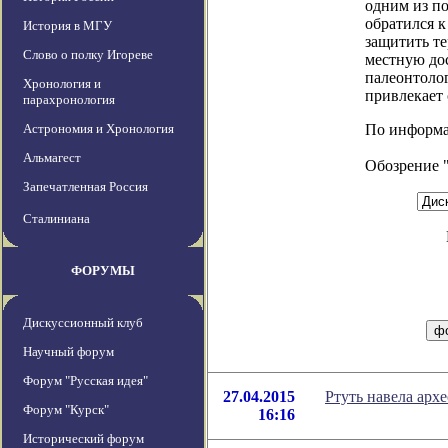
одним из п
обратился к
История в МГУ
защитить те
Слово о полку Игореве
местную до
палеонтолог
Хронология и
привлекает
парахронология
Астрономия и Хронология
По информаци
Альмагест
Обозрение 
Запечатленная Россия
Сталиниана
ФОРУМЫ
Дискуссионный клуб
Научный форум
Форум "Русская идея"
27.04.2015
Ртуть навела арх
Форум "Курск"
16:16
Исторический форум