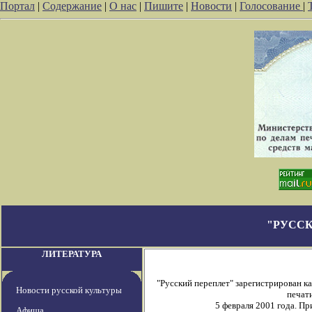
Портал
|
Содержание
|
О нас
|
Пишите
|
Новости
|
Голосование
|
"РУССК
ЛИТЕРАТУРА
"Русский переплет" зарегистрирован 
Новости русской культуры
печати
5 февраля 2001 года. П
Афиша