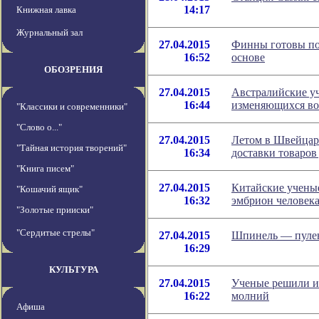
14:17
Книжная лавка
Журнальный зал
27.04.2015
Финны готовы по
16:52
основе
ОБОЗРЕНИЯ
27.04.2015
Австралийские уч
16:44
изменяющихся во
"Классики и современники"
"Слово о..."
27.04.2015
Летом в Швейцар
"Тайная история творений"
16:34
доставки товаров
"Книга писем"
27.04.2015
Китайские учены
"Кошачий ящик"
16:32
эмбрион человек
"Золотые прииски"
"Сердитые стрелы"
27.04.2015
Шпинель — пулен
16:29
КУЛЬТУРА
27.04.2015
Ученые решили ис
16:22
молний
Афиша