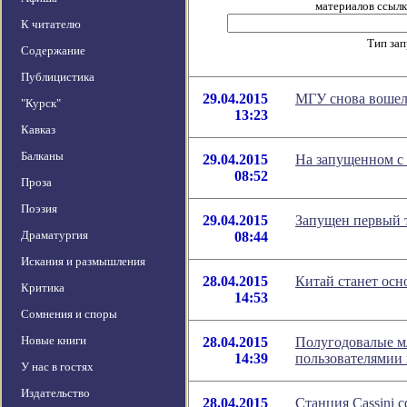
материалов ссылка
К читателю
Тип за
Содержание
Публицистика
29.04.2015
МГУ снова вошел 
"Курск"
13:23
Кавказ
Балканы
29.04.2015
На запущенном с
08:52
Проза
Поэзия
29.04.2015
Запущен первый 
Драматургия
08:44
Искания и размышления
28.04.2015
Китай станет ос
Критика
14:53
Сомнения и споры
Новые книги
28.04.2015
Полугодовалые м
14:39
пользователямии
У нас в гостях
Издательство
28.04.2015
Станция Cassini 