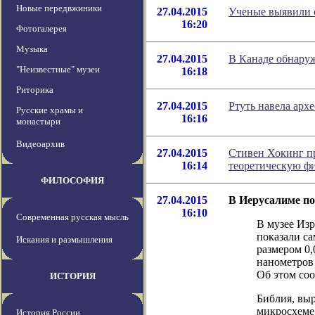
Новые передвжиники
27.04.2015
Ученые выявили 
16:20
Фотогалерея
Музыка
27.04.2015
В Канаде обнару
"Неизвестные" музеи
16:18
Риторика
27.04.2015
Ртуть навела арх
Русские храмы и
16:16
монастыри
Видеоархив
27.04.2015
Стивен Хокинг пр
16:14
теоретическую ф
ФИЛОСОФИЯ
27.04.2015
В Иерусалиме п
16:10
Современная русская мысль
В музее Из
показали с
Искания и размышления
размером 0,
нанометров 
Об этом со
ИСТОРИЯ
Библия, вы
микросхеме
История России