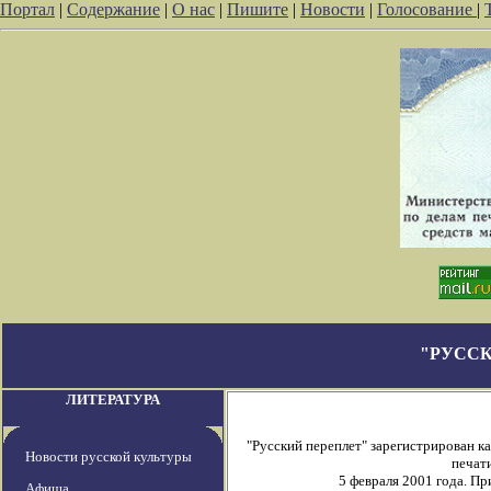
Портал
|
Содержание
|
О нас
|
Пишите
|
Новости
|
Голосование
|
"РУССК
ЛИТЕРАТУРА
"Русский переплет" зарегистрирован 
Новости русской культуры
печати
5 февраля 2001 года. П
Афиша