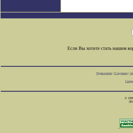
Если Вы хотите стать нашим к
Редколлегия
|
О журнале
|
Ав
Галер
© 1999
Ди