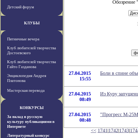
Обозрение 
Детский форум
КЛУБЫ
Пятничные вечера
Клуб любителей творчества
Достоевского
Клуб любителей творчества
Гайто Газданова
27.04.2015
Боли в спине объ
Энциклопедия Андрея
15:55
Платонова
Мастерская перевода
27.04.2015
Из Куру запущен
08:49
КОНКУРСЫ
27.04.2015
"Прогресс М-25М"
За вклад в русскую
08:48
культуру публикациями в
Интернете
<<
1741
|
1742
|
1743
|
174
Литературный конкурс