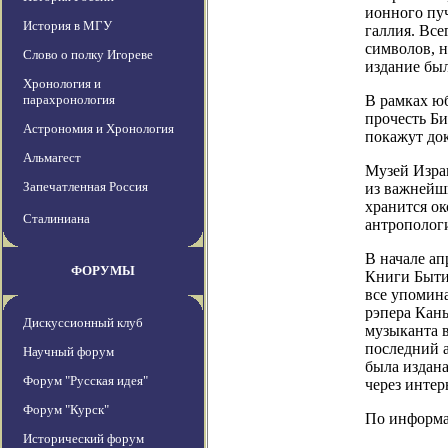
ионного пуч
История в МГУ
галлия. Все
символов, н
Слово о полку Игореве
издание был
Хронология и
парахронология
В рамках ю
прочесть Б
Астрономия и Хронология
покажут до
Альмагест
Музей Израи
Запечатленная Россия
из важнейш
хранится ок
Сталиниана
антрополог
В начале а
ФОРУМЫ
Книги Бытия
все упомина
рэпера Кань
Дискуссионный клуб
музыканта в
последний 
Научный форум
была издана
Форум "Русская идея"
через интер
Форум "Курск"
По информаци
Исторический форум