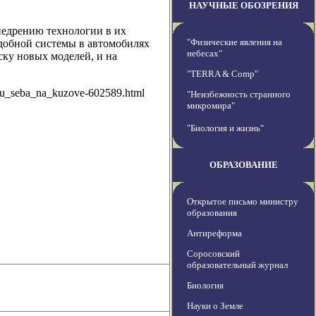
НАУЧНЫЕ ОБОЗРЕНИЯ
недрению технологии в их
"Физические явления на
одобной системы в автомобилях
небесах"
ску новых моделей, и на
"TERRA & Comp"
_u_seba_na_kuzove-602589.html
"Неизбежность странного
микромира"
"Биология и жизнь"
ОБРАЗОВАНИЕ
Открытое письмо министру
образования
Антиреформа
Соросовский
образовательный журнал
Биология
Науки о Земле