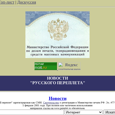
Топ-лист
|
Дискуссия
НОВОСТИ
"РУССКОГО ПЕРЕПЛЕТА"
Новости
й переплет" зарегистрирован как СМИ.
Свидетельство
о регистрации в Министерстве печати РФ: Эл. #77
5 февраля 2001 года. При полном или частичном использовании
материалов ссылка на www.pereplet.ru обязательна.