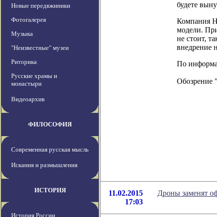
будете вын
Новые передвжиники
Фотогалерея
Компания H
модели. При
Музыка
не стоит, т
внедрение н
"Неизвестные" музеи
Риторика
По информац
Русские храмы и
Обозрение 
монастыри
Видеоархив
ФИЛОСОФИЯ
Современная русская мысль
Искания и размышления
ИСТОРИЯ
11.02.2015
Дроны заменят о
17:03
История России