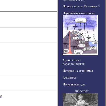
Почему молчит Вселенная?
Парниковая катастрофа
Хронология и
парахронология
История и астрономия
Альмагест
Наука и культура
2000-2002
ий