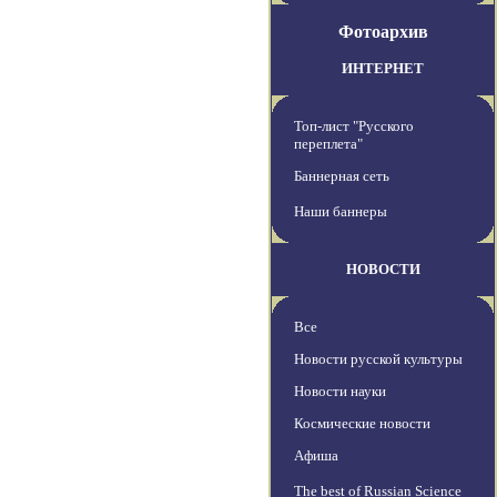
Фотоархив
ИНТЕРНЕТ
Топ-лист "Русского
переплета"
Баннерная сеть
Наши баннеры
НОВОСТИ
Все
Новости русской культуры
Новости науки
Космические новости
Афиша
The best of Russian Science