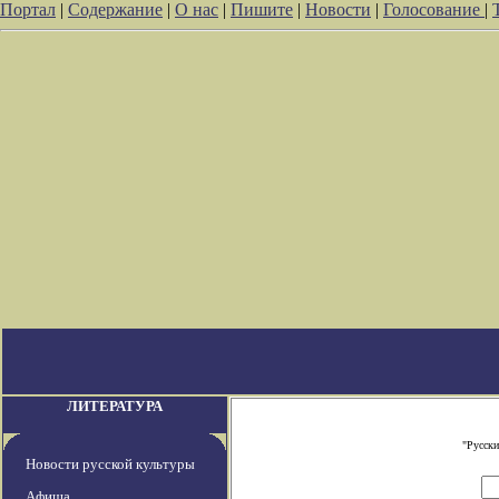
Портал
|
Содержание
|
О нас
|
Пишите
|
Новости
|
Голосование
|
ЛИТЕРАТУРА
"Русски
Новости русской культуры
Афиша