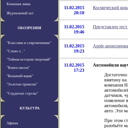
Книжная лавка
11.02.2015
Космический кор
20:10
Журнальный зал
11.02.2015
Представлен тест
ОБОЗРЕНИЯ
19:46
"Классики и современники"
11.02.2015
Apple анонсирова
19:23
"Слово о..."
"Тайная история творений"
11.02.2015
Автомобили науч
"Книга писем"
17:23
Достаточно 
"Кошачий ящик"
вмятину на 
"Золотые прииски"
компания He
автомобилей
"Сердитые стрелы"
датчиков, 
появление 
автомобиля,
КУЛЬТУРА
авто. Эти м
При этом ст
Афиша
разобьёте м