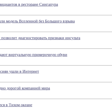
фициантов в ресторане Сингапура
ли модель Вселенной без Большого взрыва
 позволит диагностировать признаки инсульта
дают виртуальную примерочную обуви
ссиян ушли в Интернет
рдно дорогой компанией мира
ся в Тихом океане