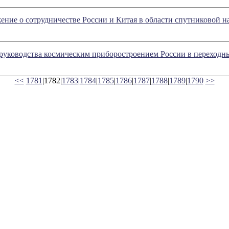
ние о сотрудничестве России и Китая в области спутниковой 
 руководства космическим приборостроением России в переходн
<<
1781
|1782|
1783
|
1784
|
1785
|
1786
|
1787
|
1788
|
1789
|
1790
>>