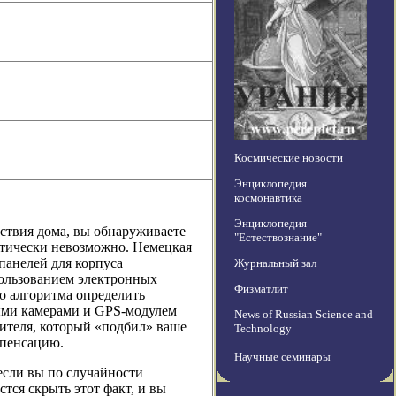
Космические новости
Энциклопедия
космонавтика
Энциклопедия
тствия дома, вы обнаруживаете
"Естествознание"
актически невозможно. Немецкая
панелей для корпуса
Журнальный зал
пользованием электронных
Физматлит
о алгоритма определить
ыми камерами и GPS-модулем
News of Russian Science and
шителя, который «подбил» ваше
Technology
мпенсацию.
Научные семинары
 если вы по случайности
стся скрыть этот факт, и вы