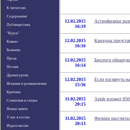
К читателю
Содержание
12.02.2015
Астрофизики разг
Публицистика
16:19
"Курск"
12.02.2015
Канадцы предста
Кавказ
16:16
Балканы
Проза
12.02.2015
Биологи обнаруж
16:14
Поэзия
Драматургия
12.02.2015
Если взглянуть н
Искания и размышления
15:56
Критика
11.02.2015
Apple вложит 850
Сомнения и споры
20:15
Новые книги
У нас в гостях
11.02.2015
Физики рассчитал
20:13
Издательство