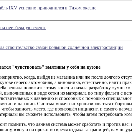
абль IXV успешно приводнился в Тихом океане
 на неизбежную смерть
ла строительство самой большой солнечной электростанции
атся "чувствовать" вмятины у себя на кузове
неприятно, когда, выйдя из магазина или же после долгого отсу
кузове своего автомобиля, а виновника, естественно, найти пр
lla решила положить этому конец и начала разработку «умных» 
, выполненных в виде сетки из материала по типу фольги с ис
чувствительных к давлению и способных с помощью специальног
вмятин и царапин. Система может синхронизироваться с бортов
 чтобы записать место, где произошёл инцидент, и самого нару
атериалы вы сможете использовать, чтобы затем потребовать ко
оит помнить, что данная система может сработать и против вас:
ашину, взятую на прокат во время отдыха за границей, вам не уда