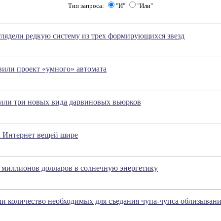
Тип запроса:
"И"
"Или"
лядели редкую систему из трех формирующихся звезд
вили проект «умного» автомата
или три новых вида дарвиновых вьюрков
а Интернет вещей шире
 миллионов долларов в солнечную энергетику
и количество необходимых для съедания чупа-чупса облизыван