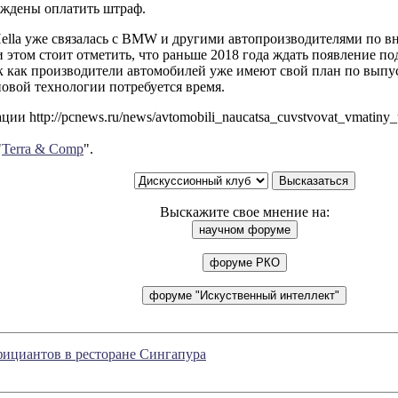
уждены оплатить штраф.
ella уже связалась с BMW и другими автопроизводителями по в
 этом стоит отметить, что раньше 2018 года ждать появление п
ак как производители автомобилей уже имеют свой план по выпу
овой технологии потребуется время.
ии http://pcnews.ru/news/avtomobili_naucatsa_cuvstvovat_vmatiny
"
Terra & Comp
".
Выскажите свое мнение на:
фициантов в ресторане Сингапура