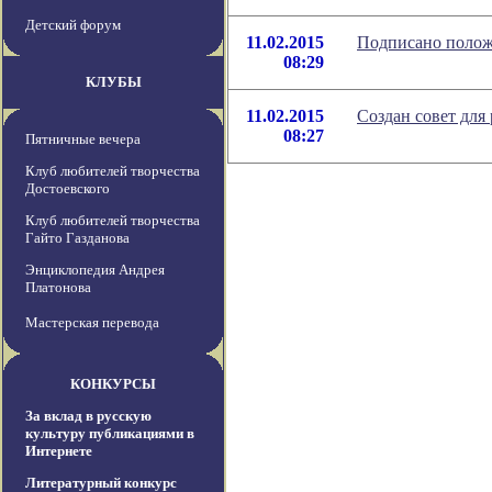
Детский форум
11.02.2015
Подписано положе
08:29
КЛУБЫ
11.02.2015
Создан совет для
08:27
Пятничные вечера
Клуб любителей творчества
Достоевского
Клуб любителей творчества
Гайто Газданова
Энциклопедия Андрея
Платонова
Мастерская перевода
КОНКУРСЫ
За вклад в русскую
культуру публикациями в
Интернете
Литературный конкурс