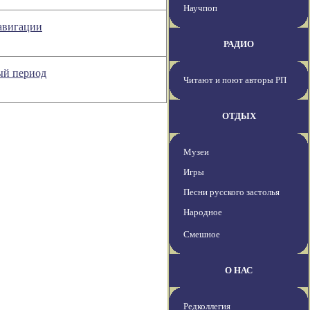
Научпоп
навигации
РАДИО
ый период
Читают и поют авторы РП
ОТДЫХ
Музеи
Игры
Песни русского застолья
Народное
Смешное
О НАС
Редколлегия