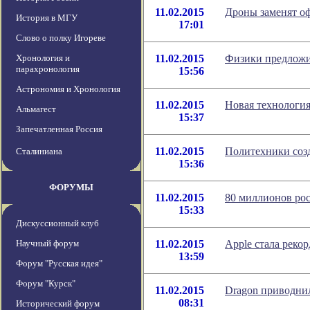
11.02.2015
Дроны заменят о
История в МГУ
17:01
Слово о полку Игореве
Хронология и
11.02.2015
Физики предложи
парахронология
15:56
Астрономия и Хронология
11.02.2015
Новая технология
Альмагест
15:37
Запечатленная Россия
11.02.2015
Политехники соз
Сталиниана
15:36
ФОРУМЫ
11.02.2015
80 миллионов ро
15:33
Дискуссионный клуб
Научный форум
11.02.2015
Apple стала реко
13:59
Форум "Русская идея"
Форум "Курск"
11.02.2015
Dragon приводнил
08:31
Исторический форум