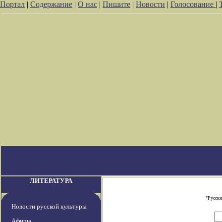
Портал
|
Содержание
|
О нас
|
Пишите
|
Новости
|
Голосование
|
ЛИТЕРАТУРА
"Русски
Новости русской культуры
Афиша