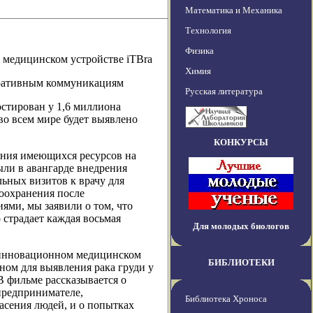
Математика и Механика
Технология
Физика
 медицинском устройстве iTBra
Химия
поративным коммуникациям
Русская литература
остирован у 1,6 миллиона
 во всем мире будет выявлено
КОНКУРСЫ
ания имеющихся ресурсов на
ыли в авангарде внедрения
ьных визитов к врачу для
воохранения после
ями, мы заявили о том, что
 страдает каждая восьмая
Для молодых биологов
 инновационном медицинском
БИБЛИОТЕКИ
ном для выявления рака груди у
 фильме рассказывается о
предпринимателе,
Библиотека Хроноса
сения людей, и о попытках