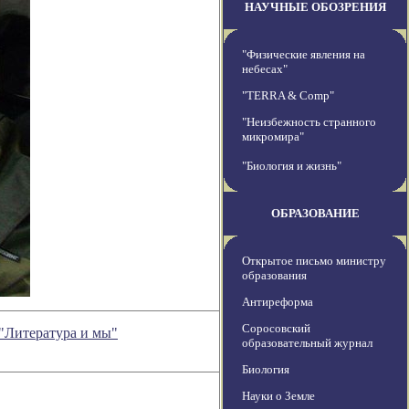
НАУЧНЫЕ ОБОЗРЕНИЯ
"Физические явления на
небесах"
"TERRA & Comp"
"Неизбежность странного
микромира"
"Биология и жизнь"
ОБРАЗОВАНИЕ
Открытое письмо министру
образования
Антиреформа
Соросовский
Литература и мы"
образовательный журнал
Биология
Науки о Земле