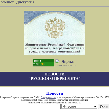
Топ-лист
|
Дискуссия
НОВОСТИ
"РУССКОГО ПЕРЕПЛЕТА"
Новости
й переплет" зарегистрирован как СМИ.
Свидетельство
о регистрации в Министерстве печати РФ: Эл. #77
5 февраля 2001 года. При полном или частичном использовании
материалов ссылка на www.pereplet.ru обязательна.