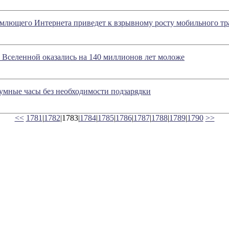
емлющего Интернета приведет к взрывному росту мобильного т
 Вселенной оказались на 140 миллионов лет моложе
умные часы без необходимости подзарядки
<<
1781
|
1782
|1783|
1784
|
1785
|
1786
|
1787
|
1788
|
1789
|
1790
>>