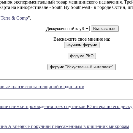
 рынок экспериментальный товар медицинского назначения. Тр
марта на кинофестивале «South By Southwest» в городе Остин, шт
"
Terra & Comp
".
Выскажите свое мнение на:
овые транзисторы толщиной в один атом
шие снимки прохождения трех спутников Юпитера по его диску
ина A впервые поручили пересаженным в кишечник микробам