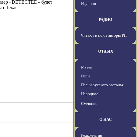
ейлер «DETECTED» будет
Научпоп
ат Техас.
РАДИО
Читают и поют авторы РП
ОТДЫХ
Музеи
Игры
Песни русского застолья
Народное
Смешное
О НАС
Редколлегия