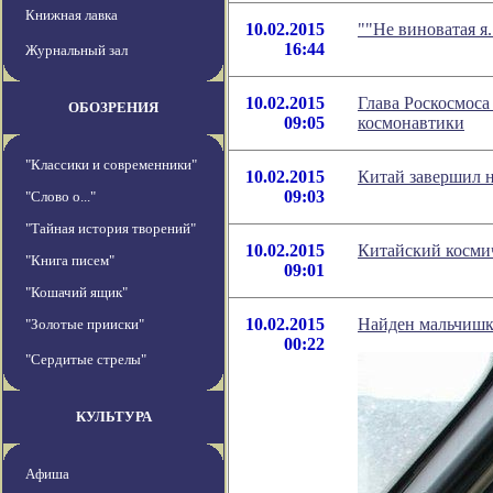
Книжная лавка
10.02.2015
""Не виноватая я
16:44
Журнальный зал
10.02.2015
Глава Роскосмоса
ОБОЗРЕНИЯ
09:05
космонавтики
"Классики и современники"
10.02.2015
Китай завершил 
09:03
"Слово о..."
"Тайная история творений"
10.02.2015
Китайский космич
"Книга писем"
09:01
"Кошачий ящик"
10.02.2015
Найден мальчишк
"Золотые прииски"
00:22
"Сердитые стрелы"
КУЛЬТУРА
Афиша