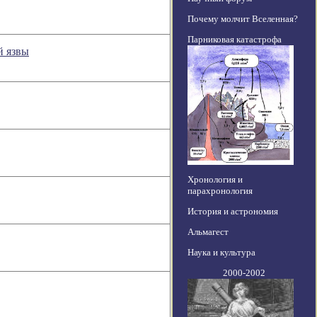
Почему молчит Вселенная?
Парниковая катастрофа
й язвы
Хронология и
парахронология
История и астрономия
Альмагест
Наука и культура
2000-2002