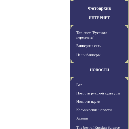
Фотоархив
ИНТЕРНЕТ
Топ-лист "Русского
переплета"
Баннерная сеть
Наши баннеры
НОВОСТИ
Все
Новости русской культуры
Новости науки
Космические новости
Афиша
The best of Russian Science