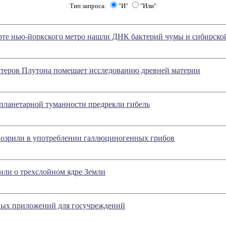
Тип запроса:
"И"
"Или"
рте нью-йоркского метро нашли ДНК бактерий чумы и сибирско
атеров Плутона помешает исследованию древней материи
 планетарной туманности предрекли гибель
дозрили в употреблении галлюциногенных грибов
или о трехслойном ядре Земли
ных приложений для госучреждений