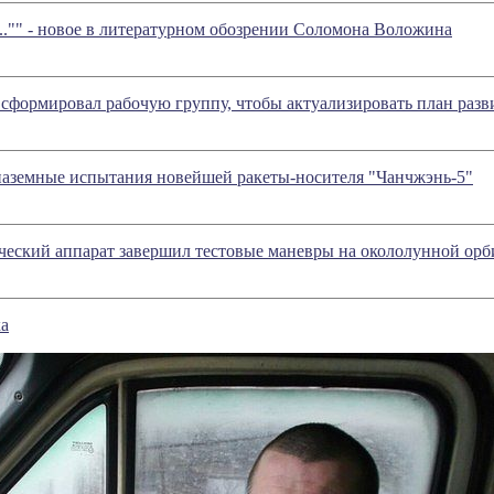
..."" - новое в литературном обозрении Соломона Воложина
 сформировал рабочую группу, чтобы актуализировать план раз
наземные испытания новейшей ракеты-носителя "Чанчжэнь-5"
еский аппарат завершил тестовые маневры на окололунной орб
а