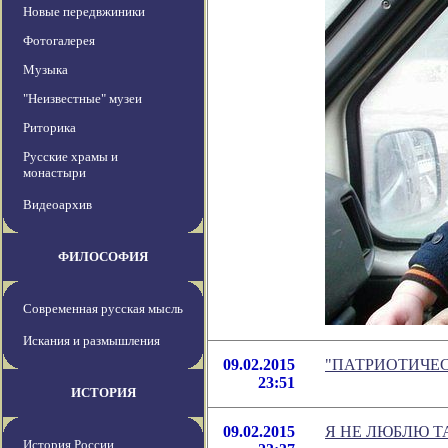
Новые передвжиники
Фотогалерея
Музыка
"Неизвестные" музеи
Риторика
Русские храмы и
монастыри
Видеоархив
ФИЛОСОФИЯ
Современная русская мысль
Искания и размышления
09.02.2015
"ПАТРИОТИЧЕСКИ
23:51
ИСТОРИЯ
09.02.2015
Я НЕ ЛЮБЛЮ 
История России