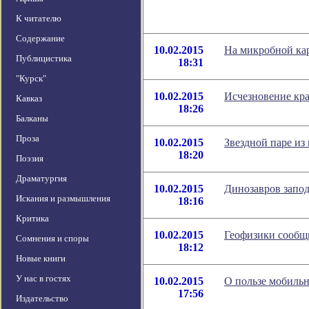
К читателю
Содержание
10.02.2015
На микробной ка
Публицистика
18:31
"Курск"
10.02.2015
Исчезновение кр
Кавказ
18:26
Балканы
Проза
10.02.2015
Звездной паре из
18:20
Поэзия
Драматургия
10.02.2015
Динозавров запо
Искания и размышления
18:16
Критика
10.02.2015
Геофизики сообщ
Сомнения и споры
18:12
Новые книги
У нас в гостях
10.02.2015
О пользе мобиль
17:56
Издательство