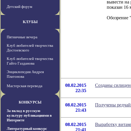
вывести на
Детский форум
показан 16 
Обозрение 
КЛУБЫ
Пятничные вечера
Клуб любителей творчества
Достоевского
Клуб любителей творчества
Гайто Газданова
Энциклопедия Андрея
Платонова
08.02.2015
Созданы силицен
Мастерская перевода
22:35
КОНКУРСЫ
08.02.2015
Получены редчай
21:43
За вклад в русскую
культуру публикациями в
Интернете
08.02.2015
Выработку витам
Литературный конкурс
21:41