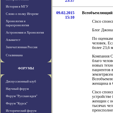
23:37
История в МГУ
09.02.2015
Всеобъемлющий И
Слово о полку Игореве
15:10
Хронология и
Cisco спон
парахронология
Блог Джона 
Астрономия и Хронология
По оценкам 
Альмагест
человек. Ес
Запечатленная Россия
более 23,6
Сталиниана
Компания C
благо челов
новых техно
ФОРУМЫ
пациентов в
землетрясен
Всеобъемлющ
Дискуссионный клуб
женщина в
Научный форум
Cisco спон
Форум "Русская идея"
устройстве 
женщин с н
Форум "Курск"
тысячах чел
преисполне
Исторический форум