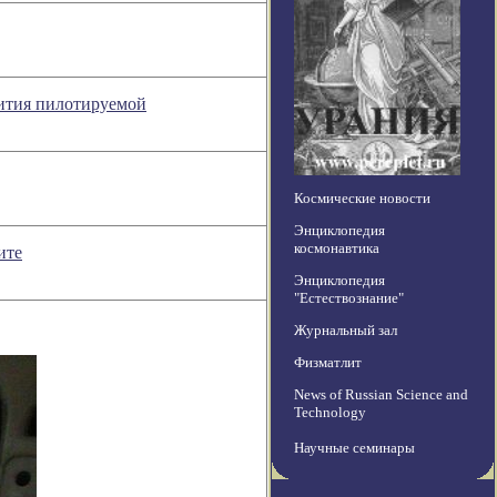
вития пилотируемой
Космические новости
Энциклопедия
космонавтика
ите
Энциклопедия
"Естествознание"
Журнальный зал
Физматлит
News of Russian Science and
Technology
Научные семинары