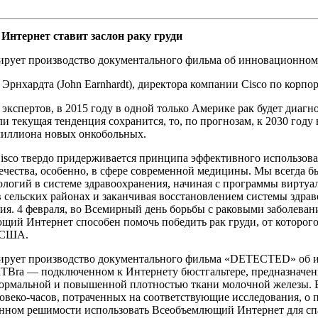
нтернет ставит заслон раку груди
сирует производство документального фильма об инновационном
Эрнхардта (John Earnhardt), директора компании Cisco по кор
экспертов, в 2015 году в одной только Америке рак будет диагн
ли текущая тенденция сохранится, то, по прогнозам, к 2030 году
 миллиона новых онкобольных.
isco твердо придерживается принципа эффективного использов
ечества, особенно, в сфере современной медицины. Мы всегда б
логий в системе здравоохранения, начиная с программы виртуал
 сельских районах и заканчивая восстановлением системы здра
ия. 4 февраля, во Всемирный день борьбы с раковыми заболевани
ий Интернет способен помочь победить рак груди, от которого
 США.
сирует производство документального фильма «DETECTED» об
iTBra — подключенном к Интернету бюстгальтере, предназначен
ормальной и повышенной плотностью ткани молочной железы. В
овеко-часов, потраченных на соответствующие исследования, о 
нном решимости использовать Всеобъемлющий Интернет для спа