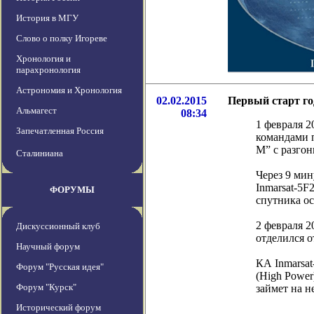
История в МГУ
Слово о полку Игореве
Хронология и
парахронология
Астрономия и Хронология
02.02.2015
Первый старт го
Альмагест
08:34
1 февраля 2
Запечатленная Россия
командами 
М” с разго
Сталиниана
Через 9 мин
Inmarsat-5F
ФОРУМЫ
спутника о
2 февраля 2
Дискуссионный клуб
отделился о
Научный форум
КА Inmarsat
Форум "Русская идея"
(High Power
Форум "Курск"
займет на н
Исторический форум