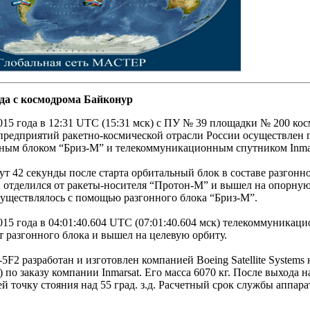
да с космодрома Байконур
015 года в 12:31 UTC (15:31 мск) с ПУ № 39 площадки № 200 к
предприятий ракетно-космической отрасли России осуществлен 
нным блоком “Бриз-М” и телекоммуникационным спутником Inmar
ут 42 секунды после старта орбитальный блок в составе разгонн
2 отделился от ракеты-носителя “Протон-М” и вышел на опорну
существлялось с помощью разгонного блока “Бриз-М”.
015 года в 04:01:40.604 UTC (07:01:40.604 мск) телекоммуникац
т разгонного блока и вышел на целевую орбиту.
-5F2 разработан и изготовлен компанией Boeing Satellite System
) по заказу компании Inmarsat. Его масса 6070 кг. После выхода
ей точку стояния над 55 град. з.д. Расчетный срок службы аппарат