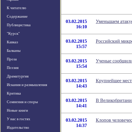
К читателю
Содержание
03.02.2015
Уменьшаем атаку
Публицистика
16:10
"Курск"
03.02.2015
Российский микро
Кавказ
15:57
Балканы
Проза
03.02.2015
Ученые сообщили
15:54
Поэзия
Драматургия
03.02.2015
Крупнейшее место
Искания и размышления
14:43
Критика
03.02.2015
В Великобритани
Сомнения и споры
14:41
Новые книги
У нас в гостях
03.02.2015
Клопов человече
14:37
Издательство