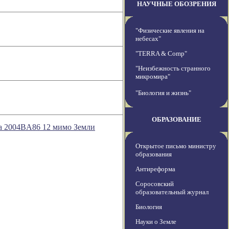
НАУЧНЫЕ ОБОЗРЕНИЯ
"Физические явления на
небесах"
"TERRA & Comp"
"Неизбежность странного
микромира"
"Биология и жизнь"
ОБРАЗОВАНИЕ
да 2004BA86 12 мимо Земли
Открытое письмо министру
образования
Антиреформа
Соросовский
образовательный журнал
Биология
Науки о Земле