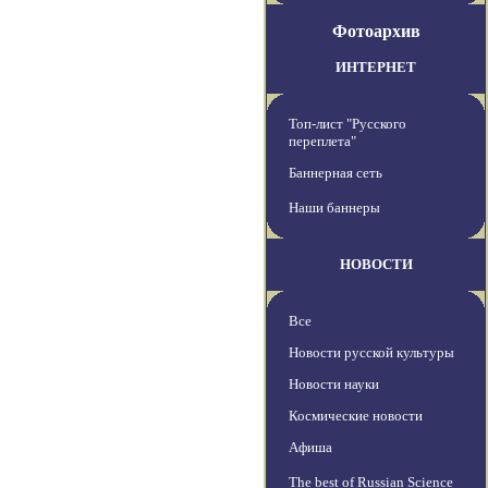
Фотоархив
ИНТЕРНЕТ
Топ-лист "Русского
переплета"
Баннерная сеть
Наши баннеры
НОВОСТИ
Все
Новости русской культуры
Новости науки
Космические новости
Афиша
The best of Russian Science