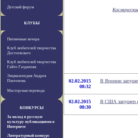
Детский форум
Космически
КЛУБЫ
Пятничные вечера
Клуб любителей творчества
Достоевского
Клуб любителей творчества
Гайто Газданова
Энциклопедия Андрея
Платонова
02.02.2015
В Японии запуще
08:32
Мастерская перевода
02.02.2015
В США запущен 
08:30
КОНКУРСЫ
За вклад в русскую
культуру публикациями в
Интернете
Литературный конкурс