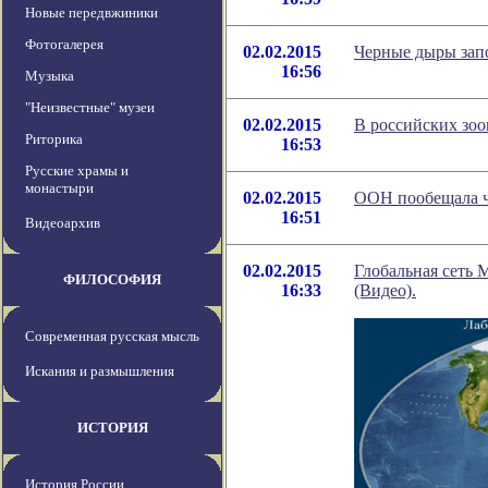
Новые передвжиники
Фотогалерея
02.02.2015
Черные дыры зап
16:56
Музыка
"Неизвестные" музеи
02.02.2015
В российских зоо
Риторика
16:53
Русские храмы и
монастыри
02.02.2015
ООН пообещала ч
16:51
Видеоархив
02.02.2015
Глобальная сеть
ФИЛОСОФИЯ
16:33
(Видео).
Современная русская мысль
Искания и размышления
ИСТОРИЯ
История России