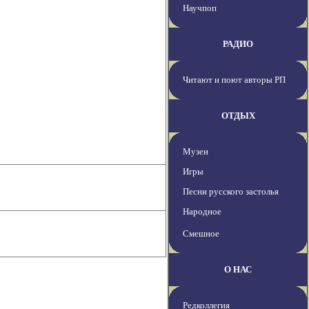
Научпоп
РАДИО
Читают и поют авторы РП
ОТДЫХ
Музеи
Игры
Песни русского застолья
Народное
Смешное
О НАС
Редколлегия