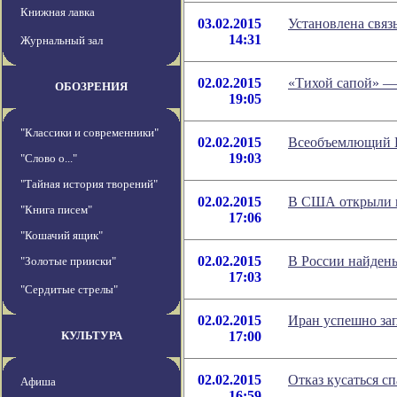
Книжная лавка
03.02.2015
Установлена связ
14:31
Журнальный зал
02.02.2015
«Тихой сапой» —
ОБОЗРЕНИЯ
19:05
"Классики и современники"
02.02.2015
Всеобъемлющий И
19:03
"Слово о..."
"Тайная история творений"
02.02.2015
В США открыли н
"Книга писем"
17:06
"Кошачий ящик"
02.02.2015
В России найдены
"Золотые прииски"
17:03
"Сердитые стрелы"
02.02.2015
Иран успешно за
КУЛЬТУРА
17:00
02.02.2015
Отказ кусаться сп
Афиша
16:59