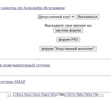
е новости от Александра Железнякова
Выскажите свое мнение на:
н разведывательный спутник
спутник SMAP
<<
1781
|
1782
|
1783
|
1784
|
1785
|1786|
1787
|
1788
|
1789
|
1790
>>