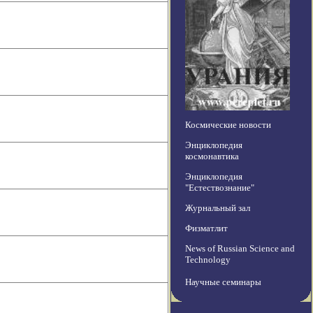
Космические новости
Энциклопедия
космонавтика
Энциклопедия
"Естествознание"
Журнальный зал
Физматлит
News of Russian Science and
Technology
Научные семинары