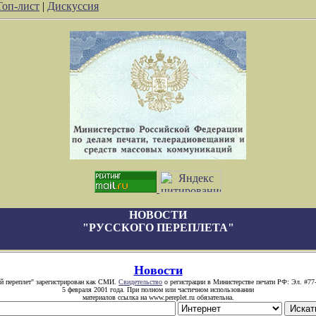
Топ-лист
|
Дискуссия
НОВОСТИ
"РУССКОГО ПЕРЕПЛЕТА"
Новости
й переплет" зарегистрирован как СМИ.
Свидетельство
о регистрации в Министерстве печати РФ: Эл. #77
5 февраля 2001 года. При полном или частичном использовании
материалов ссылка на www.pereplet.ru обязательна.