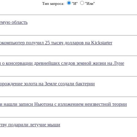
Тип запроса:
"И"
"Или"
емую область
компьютер получил 25 тысяч долларов на Kickstarter
 о консервации древнейших следов земной жизни на Луне
рождение золота на Земле создали бактерии
и нашли записи Ньютона с изложением неизвестной теории
ству подарили летучие мыши