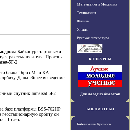
Математика и Механика
Технология
Физика
Химия
Русская литература
осмодрома Байконур стартовыми
пуск ракеты-носителя “Протон-
КОНКУРСЫ
sat-5F-2.
ого блока “Бриз-М” и КА
ю орбиту. Дальнейшее выведение
ионный спутник Inmarsat-5F2
Для молодых биологов
s на базе платформы BSS-702HP
БИБЛИОТЕКИ
 на геостационарную орбиту он
а - 15 лет.
Библиотека Хроноса