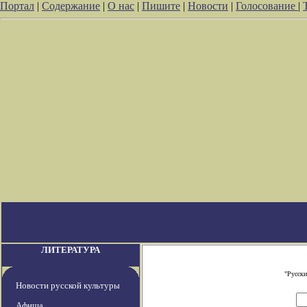
Портал
|
Содержание
|
О нас
|
Пишите
|
Новости
|
Голосование
|
ЛИТЕРАТУРА
"Русски
Новости русской культуры
Афиша