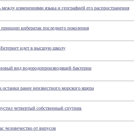
ь между изменениями языка и географией его распространения
 принцип кибератак последнего поколения
нтернет идет в высшую школу
овый вид водородопроизводящей бактерии
 останки ранее неизвестного морского ящера
пустил четвертый собственный спутник
ас человечество от вирусов