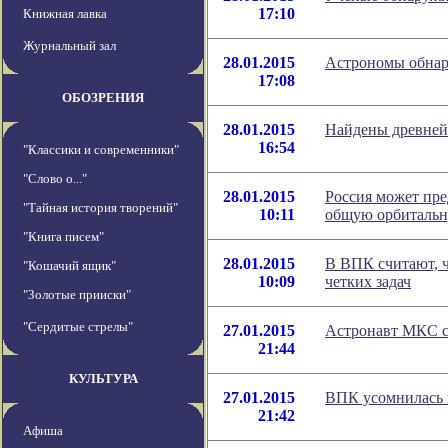
17:10
Книжная лавка
Журнальный зал
28.01.2015
Астрономы обнар
17:08
ОБОЗРЕНИЯ
28.01.2015
Найдены древней
16:54
"Классики и современники"
"Слово о..."
28.01.2015
Россия может пр
"Тайная история творений"
10:11
общую орбиталь
"Книга писем"
28.01.2015
В ВПК считают, ч
"Кошачий ящик"
10:09
четких задач
"Золотые прииски"
"Сердитые стрелы"
27.01.2015
Астронавт МКС с
21:44
КУЛЬТУРА
27.01.2015
ВПК усомнилась 
21:42
Афиша