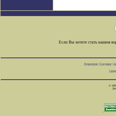
Если Вы хотите стать нашим к
Редколлегия
|
О журнале
|
Ав
Галер
© 1999
Ди