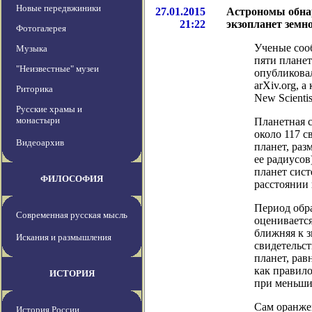
Новые передвжиники
27.01.2015
Астрономы обна
21:22
экзопланет земн
Фотогалерея
Ученые соо
Музыка
пяти планет
"Неизвестные" музеи
опубликовал
arXiv.org, 
Риторика
New Scientis
Русские храмы и
монастыри
Планетная с
около 117 с
Видеоархив
планет, раз
ее радиусов
планет сист
ФИЛОСОФИЯ
расстоянии 
Период обр
Современная русская мысль
оценивается
ближняя к з
Искания и размышления
свидетельст
планет, рав
как правило
ИСТОРИЯ
при меньши
Сам оранже
История России