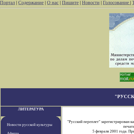
Портал
|
Содержание
|
О нас
|
Пишите
|
Новости
|
Голосование
|
"РУССК
ЛИТЕРАТУРА
"Русский переплет" зарегистрирован 
Новости русской культуры
печати
5 февраля 2001 года. П
Афиша