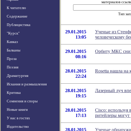
материалов ссылка
К читателю
Тип за
Содержание
Публицистика
29.01.2015
Ученые из Стенф
"Курск"
13:05
человеческому б
Кавказ
Балканы
29.01.2015
Орбиту МКС сниз
08:16
Проза
Поэзия
28.01.2015
Rosetta нашла на
Драматургия
22:24
Искания и размышления
28.01.2015
Лазерный луч впе
Критика
19:15
Сомнения и споры
Новые книги
28.01.2015
Cisco: используя
17:13
ритейлеры могут 
У нас в гостях
Издательство
28.01.2015
Ученые обнаружи