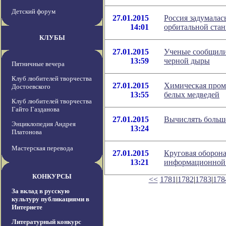
Детский форум
27.01.2015
Россия задумалас
14:01
орбитальной ста
КЛУБЫ
27.01.2015
Ученые сообщили
13:59
черной дыры
Пятничные вечера
Клуб любителей творчества
27.01.2015
Химическая пром
Достоевского
13:55
белых медведей
Клуб любителей творчества
Гайто Газданова
27.01.2015
Вычислять больше
Энциклопедия Андрея
13:24
Платонова
Мастерская перевода
27.01.2015
Круговая оборона
13:21
информационной 
КОНКУРСЫ
<<
1781
|
1782
|
1783
|
178
За вклад в русскую
культуру публикациями в
Интернете
Литературный конкурс