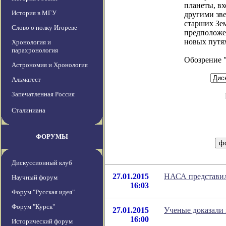
планеты, вх
История в МГУ
другими зве
старших Зе
Слово о полку Игореве
предположе
новых путя
Хронология и
парахронология
Обозрение 
Астрономия и Хронология
Альмагест
Запечатленная Россия
Сталиниана
ФОРУМЫ
Дискуссионный клуб
27.01.2015
НАСА представил
Научный форум
16:03
Форум "Русская идея"
Форум "Курск"
27.01.2015
Ученые доказали 
16:00
Исторический форум