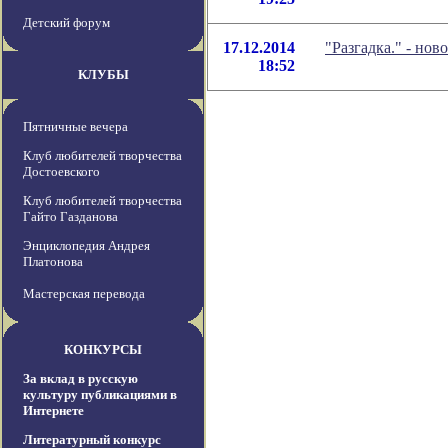
Детский форум
17.12.2014
"Разгадка." - но
18:52
КЛУБЫ
Пятничные вечера
Клуб любителей творчества
Достоевского
Клуб любителей творчества
Гайто Газданова
Энциклопедия Андрея
Платонова
Мастерская перевода
КОНКУРСЫ
За вклад в русскую
культуру публикациями в
Интернете
Литературный конкурс