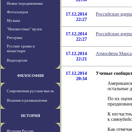
Новые передвжиники
Фотогалерея
17.12.2014
Российские ядер
22:27
Музыка
"Неизвестные" музеи
17.12.2014
Российские ядер
Риторика
22:27
Русские храмы и
монастыри
17.12.2014
Атмосфера Марса
22:21
Видеоархив
17.12.2014
Ученые сообщили
ФИЛОСОФИЯ
20:34
Американски
остальные д
Современная русская мысль
По их оцен
Искания и размышления
праздновани
К несчастны
ИСТОРИЯ
к самоубий
Как отмеча
История России