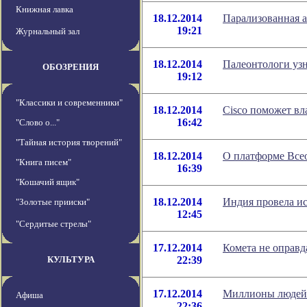
Книжная лавка
18.12.2014
Парализованная а
19:21
Журнальный зал
18.12.2014
Палеонтологи уз
ОБОЗРЕНИЯ
19:12
"Классики и современники"
18.12.2014
Cisco поможет вл
16:42
"Слово о..."
"Тайная история творений"
18.12.2014
О платформе Все
"Книга писем"
16:39
"Кошачий ящик"
18.12.2014
Индия провела и
"Золотые прииски"
12:45
"Сердитые стрелы"
17.12.2014
Комета не оправд
КУЛЬТУРА
22:39
17.12.2014
Миллионы людей 
Афиша
22:36