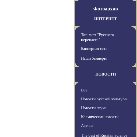
Фотоархив
ИНТЕРНЕТ
Топ-лист "Русского
переплета"
Баннерная сеть
Наши баннеры
НОВОСТИ
Все
Новости русской культуры
Новости науки
Космические новости
Афиша
The best of Russian Science