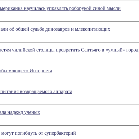
мериканка научилась управлять роборукой силой мысли
нали об общей судьбе динозавров и млекопитающих
астям чилийской столицы превратить Сантьяго в «умный» город
объемлющего Интернета
спытания возвращаемого аппарата
ала надежд ученых
могут погибнуть от супербактерий