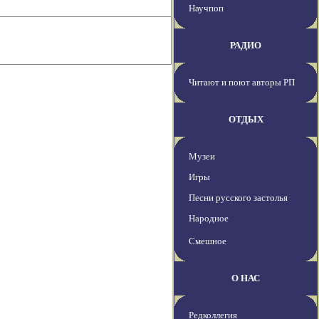
Научпоп
РАДИО
Читают и поют авторы РП
ОТДЫХ
Музеи
Игры
Песни русского застолья
Народное
Смешное
О НАС
Редколлегия