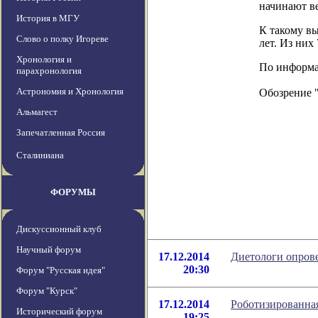
начинают ве
История в МГУ
К такому вы
Слово о полку Игореве
лет. Из них
Хронология и
По информаци
парахронология
Астрономия и Хронология
Обозрение 
Альмагест
Запечатленная Россия
Сталиниана
ФОРУМЫ
Дискуссионный клуб
Научный форум
17.12.2014
Диетологи опров
20:30
Форум "Русская идея"
Форум "Курск"
17.12.2014
Роботизированная
Исторический форум
19:25