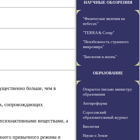
НАУЧНЫЕ ОБОЗРЕНИЯ
"Физические явления на
небесах"
"TERRA & Comp"
"Неизбежность странного
микромира"
"Биология и жизнь"
ОБРАЗОВАНИЕ
ущественно больше, чем в
Открытое письмо министру
образования
Антиреформа
ок, сопровождающих
Соросовский
образовательный журнал
и психоактивными веществами, а
Биология
Науки о Земле
своего привычного режима и