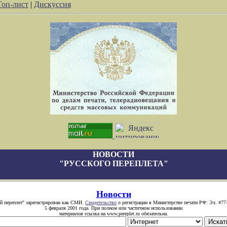
Топ-лист
|
Дискуссия
НОВОСТИ
"РУССКОГО ПЕРЕПЛЕТА"
Новости
й переплет" зарегистрирован как СМИ.
Свидетельство
о регистрации в Министерстве печати РФ: Эл. #77
5 февраля 2001 года. При полном или частичном использовании
материалов ссылка на www.pereplet.ru обязательна.