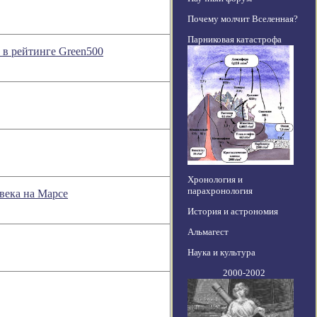
Почему молчит Вселенная?
Парниковая катастрофа
 в рейтинге Green500
Хронология и
парахронология
века на Марсе
История и астрономия
Альмагест
Наука и культура
2000-2002