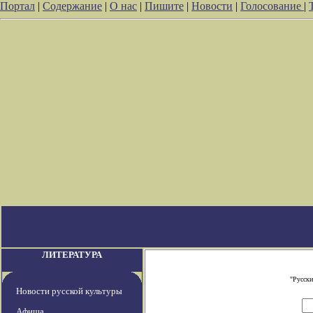
Портал
|
Содержание
|
О нас
|
Пишите
|
Новости
|
Голосование
|
ЛИТЕРАТУРА
"Русски
Новости русской культуры
Афиша