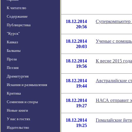
К читателю
Содержание
18.12.2014
Суперкомпьютер L
Публицистика
20:56
"Курск"
18.12.2014
Ученые с помощ
Кавказ
20:03
Балканы
Проза
18.12.2014
К весне 2015 год
19:56
Поэзия
Драматургия
18.12.2014
Австралийские ст
Искания и размышления
19:44
Критика
18.12.2014
НАСА отправит э
Сомнения и споры
19:27
Новые книги
У нас в гостях
18.12.2014
Гималайские йети
19:25
Издательство