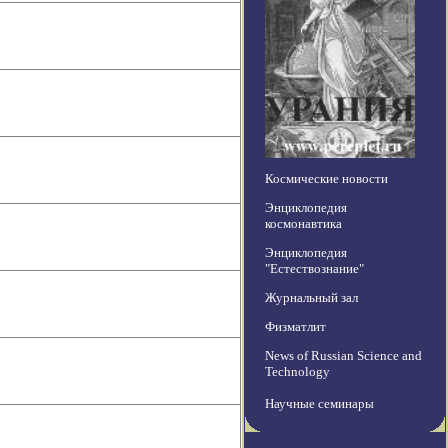
Космические новости
Энциклопедия
космонавтика
Энциклопедия
"Естествознание"
Журнальный зал
Физматлит
News of Russian Science and
Technology
Научные семинары