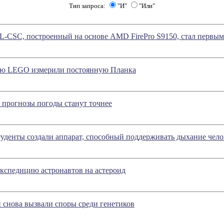
Тип запроса:
"И"
"Или"
-CSC, построенный на основе AMD FirePro S9150, стал первым
ью LEGO измерили постоянную Планка
а прогнозы погоды станут точнее
уденты создали аппарат, способный поддерживать дыхание чело
кспедицию астронавтов на астероид
 снова вызвали споры среди генетиков