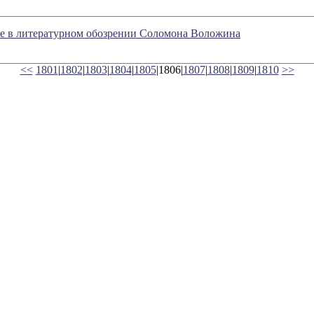
вое в литературном обозрении Соломона Воложина
<<
1801
|
1802
|
1803
|
1804
|
1805
|1806|
1807
|
1808
|
1809
|
1810
>>