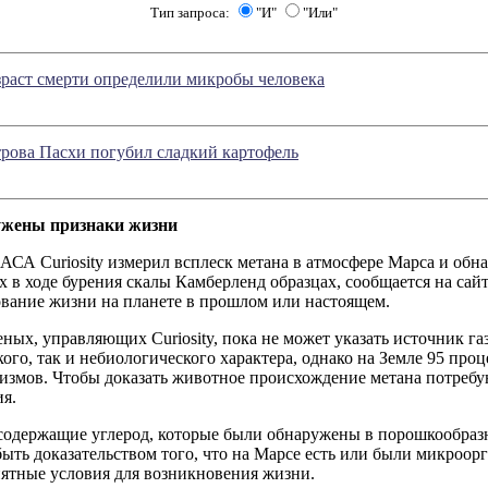
Тип запроса:
"И"
"Или"
раст смерти определили микробы человека
рова Пасхи погубил сладкий картофель
ужены признаки жизни
АСА Curiosity измерил всплеск метана в атмосфере Марса и обн
 в ходе бурения скалы Камберленд образцах, сообщается на са
ование жизни на планете в прошлом или настоящем.
ных, управляющих Curiosity, пока не может указать источник га
ого, так и небиологического характера, однако на Земле 95 проц
измов. Чтобы доказать животное происхождение метана потреб
я.
содержащие углерод, которые были обнаружены в порошкообразн
быть доказательством того, что на Марсе есть или были микроо
иятные условия для возникновения жизни.