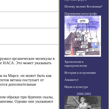
Почему молчит Вселенная?
Парниковая катастрофа
аружил органические молекулы в
Хронология и
йте НАСА. Это может указывать
парахронология
История и астрономия
за на Марсе, он может быть как
Альмагест
ентов метана поступает от
уются дополнительные
Наука и культура
2000-2002
ом образце при бурении скалы,
рганизмы. Однако они указывают