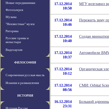
Новые передвжиники
17.12.2014
МГУ возглавил р
10:50
Фотогалерея
Музыка
17.12.2014
Пережить зиму п
"Неизвестные" музеи
10:46
Риторика
17.12.2014
Создан миниатюр
Русские храмы и
10:40
монастыри
Видеоархив
17.12.2014
Автомобили BMW б
10:37
ФИЛОСОФИЯ
17.12.2014
Органическая эле
10:12
Современная русская мысль
Искания и размышления
17.12.2014
СМИ: Orbital Sci
08:56
ИСТОРИЯ
16.12.2014
Большой адронный
23:31
История России