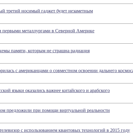
ый третий носимый гаджет будет незаметным
и первыми металлургами в Северной Америке
мы памяти, которым не страшна радиация
рилась с американцами о совместном освоении дальнего космос
ский языки оказались важнее китайского и арабского
змом предложили при помощи виртуальной реальности
елевизор с использованием квантовых технологий в 2015 году