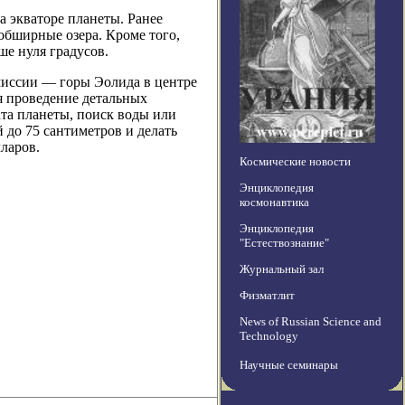
а экваторе планеты. Ранее
обширные озера. Кроме того,
ше нуля градусов.
 миссии — горы Эолида в центре
ся проведение детальных
та планеты, поиск воды или
 до 75 сантиметров и делать
ларов.
Космические новости
Энциклопедия
космонавтика
Энциклопедия
"Естествознание"
Журнальный зал
Физматлит
News of Russian Science and
Technology
Научные семинары