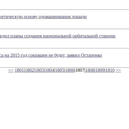
нетическую основу одомашнивания лошади
ердил планы создания национальной орбитальной станции
а на 2015 год сокращен не будет, заявил Остапенко
<<
1801
|
1802
|
1803
|
1804
|
1805
|
1806
|1807|
1808
|
1809
|
1810
>>