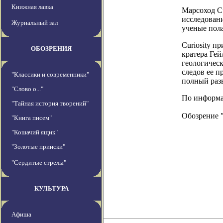
Книжная лавка
Марсоход Cu
исследовани
Журнальный зал
ученые пола
Curiosity п
ОБОЗРЕНИЯ
кратера Гей
геологичес
следов ее п
"Классики и современники"
полный разв
"Слово о..."
По информаци
"Тайная история творений"
Обозрение 
"Книга писем"
"Кошачий ящик"
"Золотые прииски"
"Сердитые стрелы"
КУЛЬТУРА
Афиша