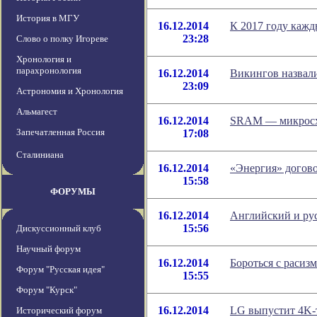
История в МГУ
16.12.2014
К 2017 году кажд
23:28
Слово о полку Игореве
Хронология и
парахронология
16.12.2014
Викингов назвал
23:09
Астрономия и Хронология
Альмагест
16.12.2014
SRAM — микросхе
Запечатленная Россия
17:08
Сталиниана
16.12.2014
«Энергия» догово
15:58
ФОРУМЫ
16.12.2014
Английский и рус
15:56
Дискуссионный клуб
Научный форум
16.12.2014
Бороться с раси
Форум "Русская идея"
15:55
Форум "Курск"
16.12.2014
LG выпустит 4K-т
Исторический форум