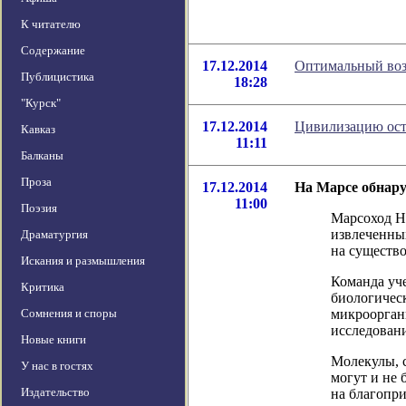
К читателю
Содержание
17.12.2014
Оптимальный воз
Публицистика
18:28
"Курск"
17.12.2014
Цивилизацию ост
Кавказ
11:11
Балканы
Проза
17.12.2014
На Марсе обнар
11:00
Поэзия
Марсоход Н
извлеченных
Драматургия
на существ
Искания и размышления
Команда уче
Критика
биологическ
Сомнения и споры
микроорган
исследовани
Новые книги
Молекулы, 
У нас в гостях
могут и не 
Издательство
на благопр