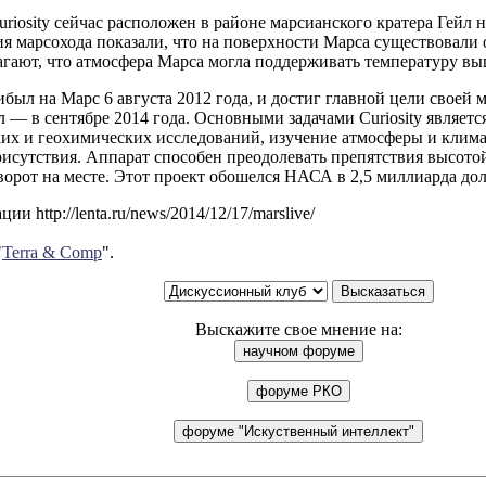
riosity сейчас расположен в районе марсианского кратера Гейл н
я марсохода показали, что на поверхности Марса существовали 
гают, что атмосфера Марса могла поддерживать температуру вы
рибыл на Марс 6 августа 2012 года, и достиг главной цели своей
л — в сентябре 2014 года. Основными задачами Curiosity являет
ких и геохимических исследований, изучение атмосферы и клима
рисутствия. Аппарат способен преодолевать препятствия высотой
орот на месте. Этот проект обошелся НАСА в 2,5 миллиарда дол
и http://lenta.ru/news/2014/12/17/marslive/
"
Terra & Comp
".
Выскажите свое мнение на: