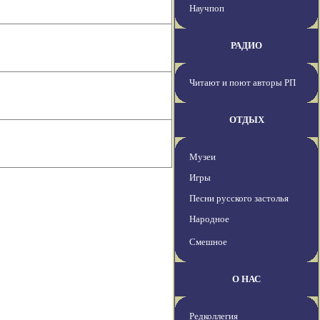
Научпоп
РАДИО
Читают и поют авторы РП
ОТДЫХ
Музеи
Игры
Песни русского застолья
Народное
Смешное
О НАС
Редколлегия