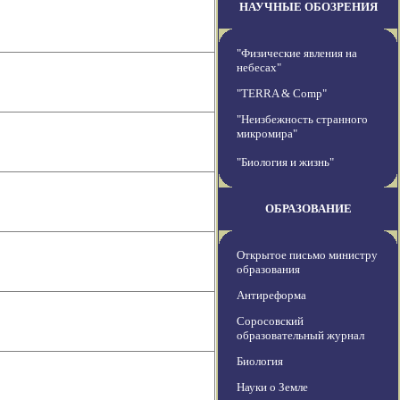
НАУЧНЫЕ ОБОЗРЕНИЯ
"Физические явления на
небесах"
"TERRA & Comp"
"Неизбежность странного
микромира"
"Биология и жизнь"
ОБРАЗОВАНИЕ
Открытое письмо министру
образования
Антиреформа
Соросовский
образовательный журнал
Биология
Науки о Земле