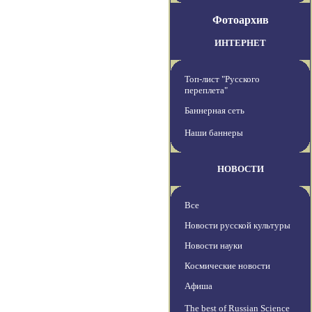
Фотоархив
ИНТЕРНЕТ
Топ-лист "Русского
переплета"
Баннерная сеть
Наши баннеры
НОВОСТИ
Все
Новости русской культуры
Новости науки
Космические новости
Афиша
The best of Russian Science