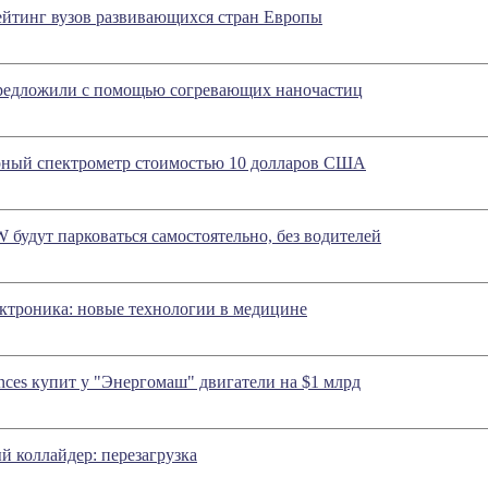
ейтинг вузов развивающихся стран Европы
редложили с помощью согревающих наночастиц
ный спектрометр стоимостью 10 долларов США
удут парковаться самостоятельно, без водителей
ктроника: новые технологии в медицине
ences купит у "Энергомаш" двигатели на $1 млрд
 коллайдер: перезагрузка