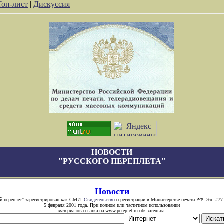
Топ-лист
|
Дискуссия
НОВОСТИ
"РУССКОГО ПЕРЕПЛЕТА"
Новости
й переплет" зарегистрирован как СМИ.
Свидетельство
о регистрации в Министерстве печати РФ: Эл. #77
5 февраля 2001 года. При полном или частичном использовании
материалов ссылка на www.pereplet.ru обязательна.