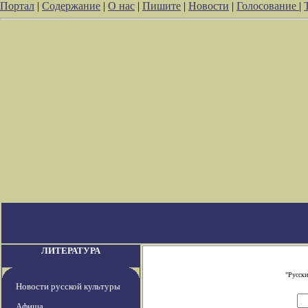
Портал
|
Содержание
|
О нас
|
Пишите
|
Новости
|
Голосование
|
ЛИТЕРАТУРА
"Русски
Новости русской культуры
Афиша