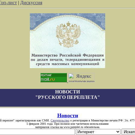
Топ-лист
|
Дискуссия
НОВОСТИ
"РУССКОГО ПЕРЕПЛЕТА"
Новости
й переплет" зарегистрирован как СМИ.
Свидетельство
о регистрации в Министерстве печати РФ: Эл. #77
5 февраля 2001 года. При полном или частичном использовании
материалов ссылка на www.pereplet.ru обязательна.