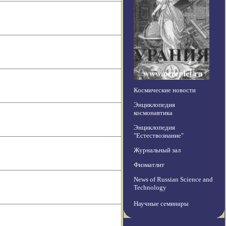
Космические новости
Энциклопедия
космонавтика
Энциклопедия
"Естествознание"
Журнальный зал
Физматлит
News of Russian Science and
Technology
Научные семинары