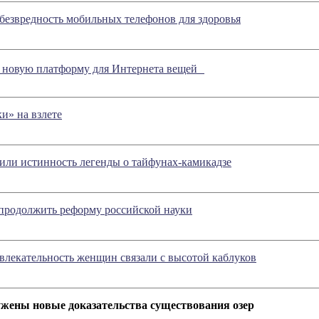
безвредность мобильных телефонов для здоровья
ет новую платформу для Интернета вещей
и» на взлете
или истинность легенды о тайфунах-камикадзе
продолжить реформу российской науки
лекательность женщин связали с высотой каблуков
жены новые доказательства существования озер