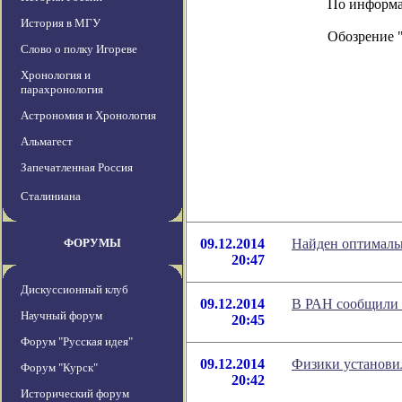
По информаци
История в МГУ
Обозрение 
Слово о полку Игореве
Хронология и
парахронология
Астрономия и Хронология
Альмагест
Запечатленная Россия
Сталиниана
ФОРУМЫ
09.12.2014
Найден оптимальн
20:47
Дискуссионный клуб
09.12.2014
В РАН сообщили 
Научный форум
20:45
Форум "Русская идея"
09.12.2014
Физики установил
Форум "Курск"
20:42
Исторический форум