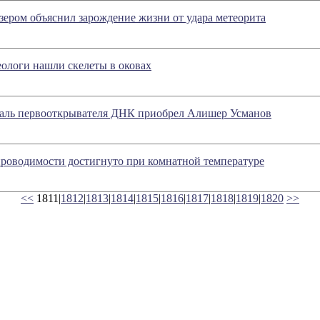
зером объяснил зарождение жизни от удара метеорита
ологи нашли скелеты в оковах
аль первооткрывателя ДНК приобрел Алишер Усманов
проводимости достигнуто при комнатной температуре
<<
1811|
1812
|
1813
|
1814
|
1815
|
1816
|
1817
|
1818
|
1819
|
1820
>>