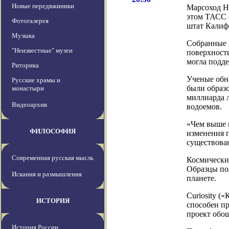
Новые передвжиники
Марсоход НА
этом ТАСС 
Фотогалерея
штат Калиф
Музыка
Собранные 
"Неизвестные" музеи
поверхности
могла подде
Риторика
Ученые обна
Русские храмы и
были образо
монастыри
миллиарда л
Видеоархив
водоемов.
«Чем выше п
ФИЛОСОФИЯ
изменения 
существова
Современная русская мысль
Космический
Образцы по
Искания и размышления
планете.
Curiosity (
ИСТОРИЯ
способен пр
проект обо
История России