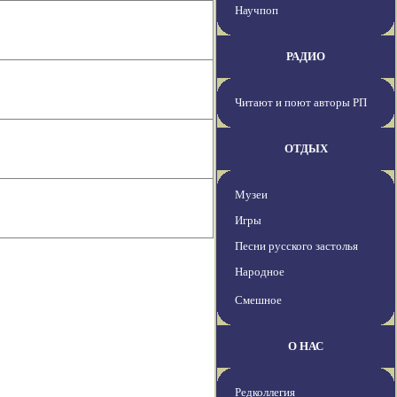
Научпоп
РАДИО
Читают и поют авторы РП
ОТДЫХ
Музеи
Игры
Песни русского застолья
Народное
Смешное
О НАС
Редколлегия