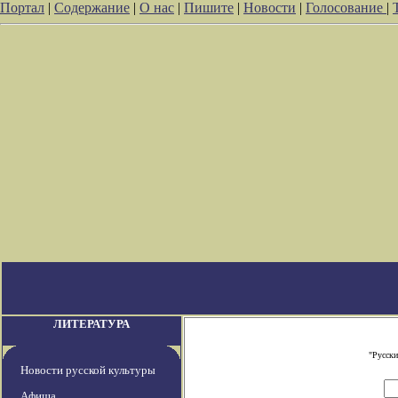
Портал
|
Содержание
|
О нас
|
Пишите
|
Новости
|
Голосование
|
ЛИТЕРАТУРА
"Русски
Новости русской культуры
Афиша