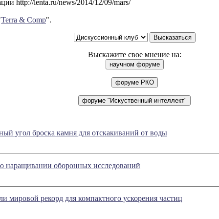
и http://lenta.ru/news/2014/12/09/mars/
"
Terra & Comp
".
Выскажите свое мнение на:
ый угол броска камня для отскакиваний от воды
о наращивании оборонных исследований
и мировой рекорд для компактного ускорения частиц