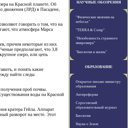
НАУЧНЫЕ ОБОЗРЕНИЯ
зера на Красной планете. Об
о движения (ЛРД) в Пасадене,
"Физические явления на
небесах"
воляют говорить о том, что на
гают, что атмосфера Марса
"TERRA & Comp"
"Неизбежность странного
микромира"
ев, причем некоторые из них
Ученые предполагают, что 3,8
"Биология и жизнь"
крупное озеро, или цепь
ОБРАЗОВАНИЕ
авить, и понять какие
ежду найти следы
Открытое письмо министру
образования
 получения проб почвы.
 существования воды на Красной
Антиреформа
Соросовский
образовательный журнал
ния кратера Гейла. Аппарат
ный разворот на месте. Этот
Биология
Науки о Земле