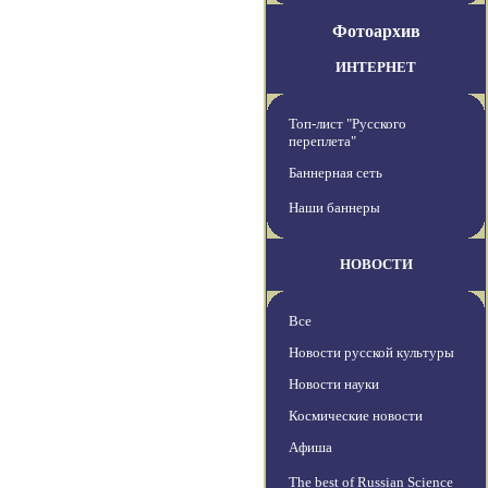
Фотоархив
ИНТЕРНЕТ
Топ-лист "Русского
переплета"
Баннерная сеть
Наши баннеры
НОВОСТИ
Все
Новости русской культуры
Новости науки
Космические новости
Афиша
The best of Russian Science