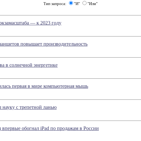
Тип запроса:
"И"
"Или"
экзамасштаба — к 2023 году
ланшетов повышает производительность
а в солнечной энергетике
вилась первая в мире компьютерная мышь
 науку с трепетной ланью
 впервые обогнал iPad по продажам в России