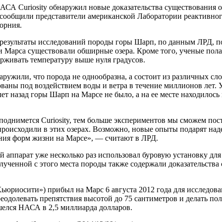
СА Curiosity обнаружил новые доказательства существования о
сообщили представители американской Лаборатории реактивног
орния.
результаты исследований породы горы Шарп, по данным ЛРД, поз
 Марса существовали обширные озера. Кроме того, ученые пола
рживать температуру выше нуля градусов.
ружили, что порода не однообразна, а состоит из различных сло
ваны под воздействием воды и ветра в течение миллионов лет. 
ет назад горы Шарп на Марсе не было, а на ее месте находилось 
однимется Curiosity, тем больше экспериментов мы сможем пост
происходили в этих озерах. Возможно, новые опыты подарят над
ния форм жизни на Марсе», — считают в ЛРД.
 аппарат уже несколько раз использовал буровую установку для
лученной с этого места породы также содержали доказательства
«Кьюриосити») прибыл на Марс 6 августа 2012 года для исследова
еодолевать препятствия высотой до 75 сантиметров и делать пол
шелся НАСА в 2,5 миллиарда долларов.