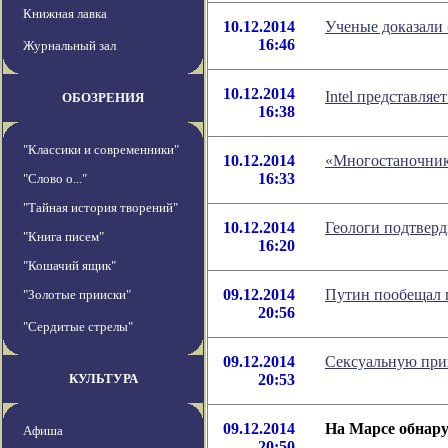
Книжная лавка
10.12.2014
Ученые доказали 
16:46
Журнальный зал
10.12.2014
Intel представля
ОБОЗРЕНИЯ
16:38
"Классики и современники"
10.12.2014
«Многостаночник
16:33
"Слово о..."
"Тайная история творений"
10.12.2014
Геологи подтверд
"Книга писем"
16:20
"Кошачий ящик"
09.12.2014
Путин пообещал 
"Золотые прииски"
20:56
"Сердитые стрелы"
09.12.2014
Сексуальную прив
КУЛЬТУРА
20:53
09.12.2014
На Марсе обнару
Афиша
20:50