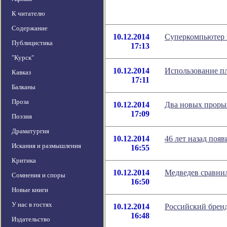
К читателю
Содержание
10.12.2014
Суперкомпьютер 
Публицистика
17:13
"Курск"
10.12.2014
Использование п
Кавказ
17:11
Балканы
Проза
10.12.2014
Два новых прорыв
17:09
Поэзия
Драматургия
10.12.2014
46 лет назад поя
Искания и размышления
16:55
Критика
10.12.2014
Медведев сравнил
Сомнения и споры
16:50
Новые книги
У нас в гостях
10.12.2014
Российский бренд
16:48
Издательство