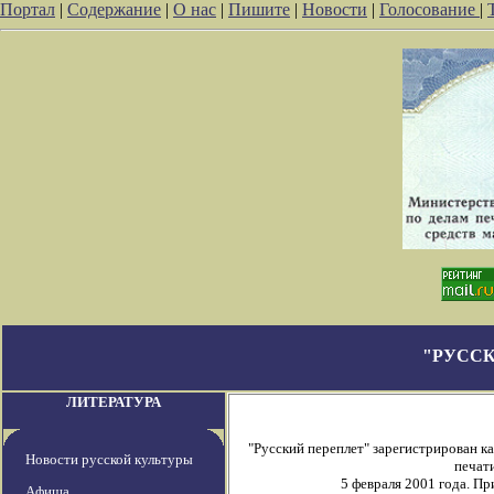
Портал
|
Содержание
|
О нас
|
Пишите
|
Новости
|
Голосование
|
"РУССК
ЛИТЕРАТУРА
"Русский переплет" зарегистрирован 
Новости русской культуры
печати
5 февраля 2001 года. П
Афиша