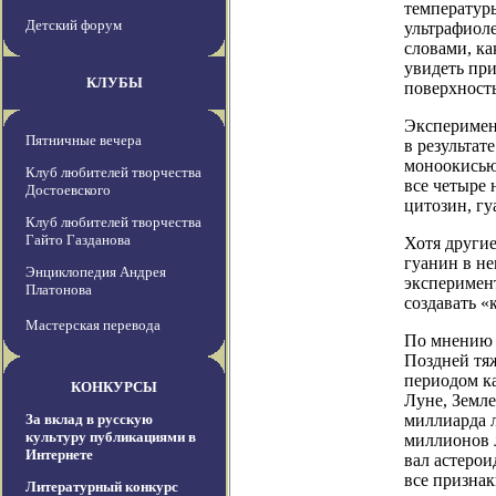
температур
Детский форум
ультрафиол
словами, ка
увидеть при
КЛУБЫ
поверхност
Эксперимен
Пятничные вечера
в результат
моноокисью
Клуб любителей творчества
все четыре
Достоевского
цитозин, гу
Клуб любителей творчества
Гайто Газданова
Хотя другие
гуанин в н
Энциклопедия Андрея
эксперимент
Платонова
создавать «
Мастерская перевода
По мнению 
Поздней тя
периодом к
КОНКУРСЫ
Луне, Земле
За вклад в русскую
миллиарда л
культуру публикациями в
миллионов л
Интернете
вал астеро
все признак
Литературный конкурс