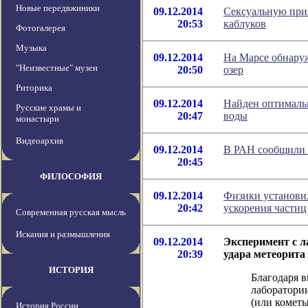
Новые передвжиники
09.12.2014
Сексуальную при
20:53
каблуков
Фотогалерея
Музыка
09.12.2014
На Марсе обнару
"Неизвестные" музеи
20:50
озер
Риторика
09.12.2014
Найден оптимальн
Русские храмы и
20:47
воды
монастыри
Видеоархив
09.12.2014
В РАН сообщили 
20:45
ФИЛОСОФИЯ
09.12.2014
Физики установи
20:42
ускорения частиц
Современная русская мысль
Искания и размышления
09.12.2014
Эксперимент с л
20:39
удара метеорита
ИСТОРИЯ
Благодаря 
лаборатории
(или кометы
История России