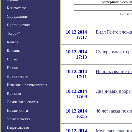
материалов ссылка
К читателю
Тип за
Содержание
Публицистика
10.12.2014
Билл Гейтс вложи
"Курск"
17:17
Кавказ
Балканы
10.12.2014
Суперкомпьютер 
17:13
Проза
Поэзия
10.12.2014
Использование п
Драматургия
17:11
Искания и размышления
10.12.2014
Два новых прорыв
Критика
17:09
Сомнения и споры
Новые книги
10.12.2014
46 лет назад поя
16:55
У нас в гостях
Издательство
10.12.2014
Медведев сравнил