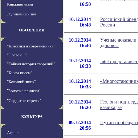
16:50
Книжная лавка
Журнальный зал
10.12.2014
Российский бренд
16:48
России
ОБОЗРЕНИЯ
10.12.2014
Ученые доказали 
16:46
здоровья
"Классики и современники"
"Слово о..."
10.12.2014
Intel представля
"Тайная история творений"
16:38
"Книга писем"
10.12.2014
«Многостаночник
"Кошачий ящик"
16:33
"Золотые прииски"
"Сердитые стрелы"
10.12.2014
Геологи подтверд
16:20
камикадзе
КУЛЬТУРА
09.12.2014
Путин пообещал 
20:56
Афиша