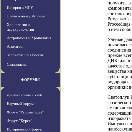
получить, з
История в МГУ
компоненты
считают пе
Слово о полку Игореве
Результаты
Proceedings 
Хронология и
о нем сообщ
парахронология
Астрономия и Хронология
Ученые давн
появилась ж
Альмагест
соединения 
Запечатленная Россия
прежде все
ДНК: аденин
Сталиниана
качестве од
вещества х
субстанцию
ФОРУМЫ
водорода с
органики: в
Дискуссионный клуб
Сватоплук Ц
физической 
Научный форум
американски
Форум "Русская идея"
содержащий
изображать
Форум "Курск"
Импульсы п
наносекунды
Исторический форум