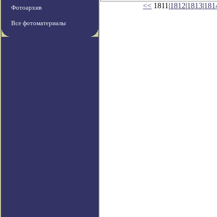
<<
1811|
1812
|
1813
|
181
Фотоархив
Все фотоматериалы