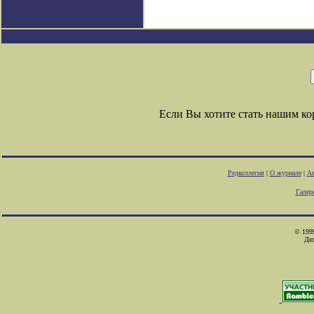
Если Вы хотите стать нашим к
Редколлегия
|
О журнале
|
Ав
Галер
© 1999
Ди