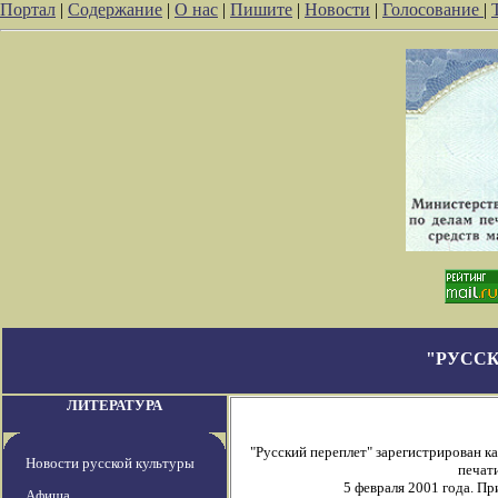
Портал
|
Содержание
|
О нас
|
Пишите
|
Новости
|
Голосование
|
"РУССК
ЛИТЕРАТУРА
"Русский переплет" зарегистрирован 
Новости русской культуры
печати
5 февраля 2001 года. П
Афиша