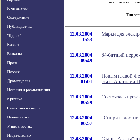
материалов ссылка
К читателю
Тип за
Содержание
Публицистика
12.03.2004
Марки для элект
"Курск"
10:53
Кавказ
Балканы
12.03.2004
64-битный перро
09:49
Проза
Поэзия
12.03.2004
Новым главой Фед
Драматургия
01:01
стать Анатолий 
Искания и размышления
12.03.2004
Состоялась презе
Критика
00:59
Сомнения и споры
Новые книги
12.03.2004
"Спирит" достиг 
00:57
У нас в гостях
Издательство
12.03.2004
Старт "Атласа" о