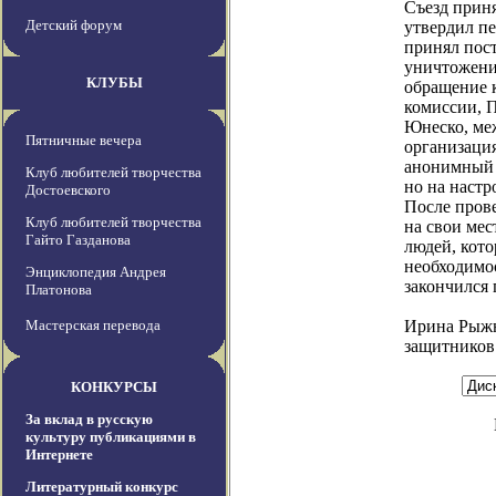
Съезд прин
Детский форум
утвердил пе
принял пос
уничтожени
КЛУБЫ
обращение 
комиссии, 
Юнеско, м
Пятничные вечера
организация
анонимный 
Клуб любителей творчества
но на настр
Достоевского
После прове
Клуб любителей творчества
на свои мес
Гайто Газданова
людей, кот
необходимос
Энциклопедия Андрея
закончился
Платонова
Мастерская перевода
Ирина Рыжн
защитников
КОНКУРСЫ
За вклад в русскую
культуру публикациями в
Интернете
Литературный конкурс