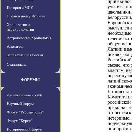
прибавилось
учителя, п
История в МГУ
школьники,
Слово о полку Игореве
Белоруссии,
Европейские
Хронология и
выступления
парахронология
необходимо
Астрономия и Хронология
течение кот
обществе о
Альмагест
Латвии изме
исключающи
Запечатленная Россия
Российский
Сталиниана
съезде, что
властям, не
перекинулос
ФОРУМЫ
латвийско-
экономическ
Латвия стан
Дискуссионный клуб
Комитета п
российской
Научный форум
право на яз
Форум "Русская идея"
относится к
нетерпимо.
Форум "Курск"
подчеркнули
они против 
Исторический форум