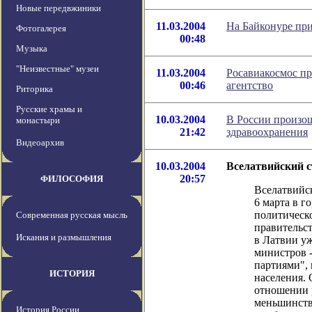
Новые передвжиники
11.03.2004
На Байконуре пр
Фотогалерея
00:48
Музыка
"Неизвестные" музеи
11.03.2004
Росавиакосмос пр
00:46
агентство
Риторика
Русские храмы и
10.03.2004
В России произо
монастыри
21:42
здравоохранения
Видеоархив
10.03.2004
Вселатвийский с
20:57
ФИЛОСОФИЯ
Вселатвийс
6 марта в г
политическ
Современная русская мысль
правительст
Искания и размышления
в Латвии у
министров 
партиями",
ИСТОРИЯ
населения. 
отношении 
меньшинств
История России