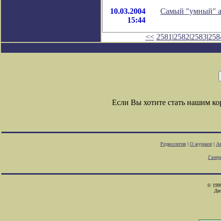
10.03.2004
Самый "умный" а
15:44
<<
2581
|
2582
|
2583
|
258
Если Вы хотите стать нашим к
Редколлегия
|
О журнале
|
Ав
Галер
© 1999
Ди