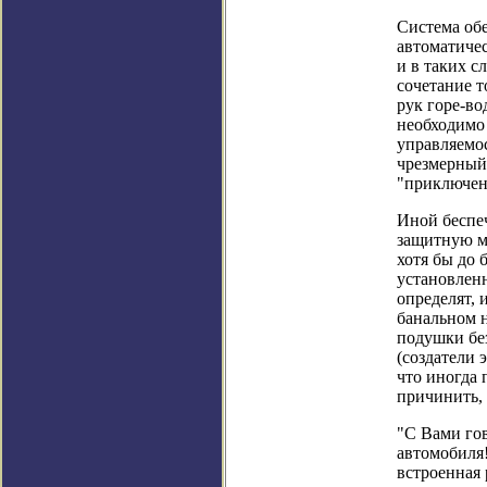
Система об
автоматиче
и в таких с
сочетание т
рук горе-во
необходимо
управляемос
чрезмерный 
"приключен
Иной беспеч
защитную ми
хотя бы до 
установлен
определят, 
банальном н
подушки бе
(создатели 
что иногда 
причинить,
"С Вами го
автомобиля
встроенная