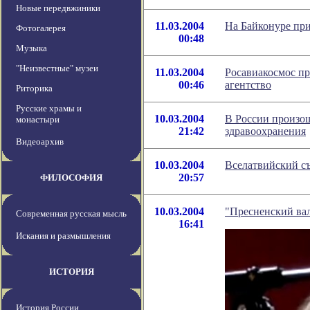
Новые передвжиники
11.03.2004
На Байконуре пр
Фотогалерея
00:48
Музыка
"Неизвестные" музеи
11.03.2004
Росавиакосмос пр
00:46
агентство
Риторика
Русские храмы и
10.03.2004
В России произо
монастыри
21:42
здравоохранения
Видеоархив
10.03.2004
Вселатвийский съ
20:57
ФИЛОСОФИЯ
10.03.2004
"Пресненский ва
Современная русская мысль
16:41
Искания и размышления
ИСТОРИЯ
История России