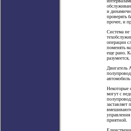
интервалам
обслуживан
и динамично
проверять б
прочее, и пр
Система не 
техобслужив
операции сл
поменять ма
еще рано. К
разумеется
Двигатель 
полупровод
автомобиль 
Некоторые 
могут с нед
полупровод
заставляет 
вмешиваютс
управления 
приятной.
Единственн