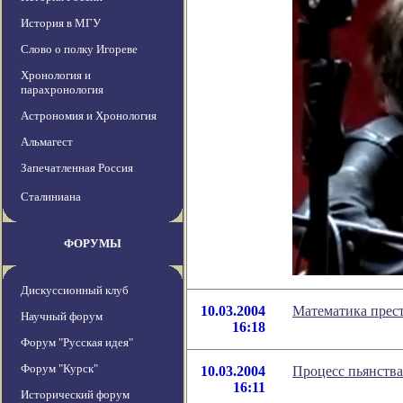
История в МГУ
Слово о полку Игореве
Хронология и
парахронология
Астрономия и Хронология
Альмагест
Запечатленная Россия
Сталиниана
ФОРУМЫ
Дискуссионный клуб
10.03.2004
Математика прес
Научный форум
16:18
Форум "Русская идея"
Форум "Курск"
10.03.2004
Процесс пьянства
16:11
Исторический форум