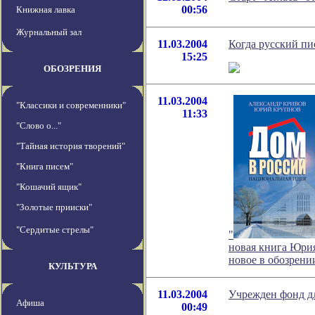
00:56
Книжная лавка
Журнальный зал
11.03.2004
Когда русский пис
15:25
ОБОЗРЕНИЯ
11.03.2004
"Классики и современники"
11:33
"Слово о..."
"Тайная история творений"
"Книга писем"
"Кошачий ящик"
"Золотые прииски"
"Сердитые стрелы"
"
новая книга Юрия
новое в обозрен
КУЛЬТУРА
11.03.2004
Учрежден фонд дл
Афиша
00:49