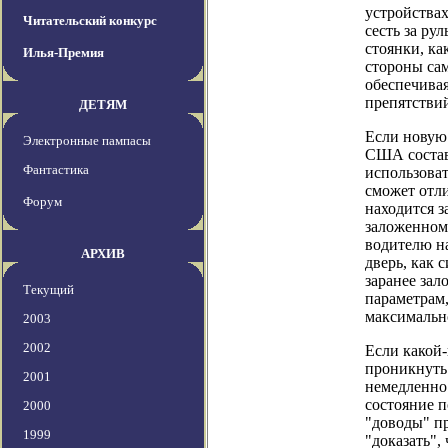
устройствах
Читательский конкурс
сесть за ру
стоянки, ка
Илья-Премия
стороны сам
обеспечива
препятствий
ДЕТЯМ
Если новую 
Электронные пампасы
США составл
Фантастика
использоват
сможет отли
Форум
находится з
заложенном
водителю на
АРХИВ
дверь, как 
заранее за
Текущий
параметрам,
максимальн
2003
2002
Если какой
проникнуть 
2001
немедленно 
состояние п
2000
"доводы" п
1999
"доказать",