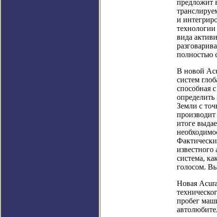
предложит 
транслируем
и интегрир
технологии 
вида актив
разговарива
полностью 
В новой Acu
систем гло
способная 
определить
Земли с точ
производит
итоге выда
необходимос
Фактически 
известного 
система, ка
голосом. Вы
Новая Acura
техническо
пробег маш
автолюбите