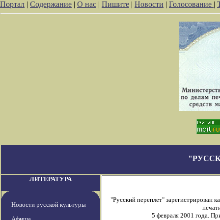
Портал
|
Содержание
|
О нас
|
Пишите
|
Новости
|
Голосование
|
"РУССК
ЛИТЕРАТУРА
"Русский переплет" зарегистрирован 
Новости русской культуры
печати
5 февраля 2001 года. П
Афиша