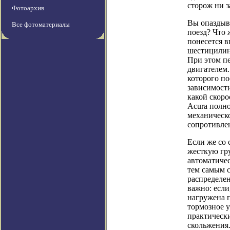
сторож ни з
Фотоархив
Вы опаздыва
Все фотоматериалы
поезд? Что 
понесется 
шестицилин
При этом пе
двигателем.
которого по
зависимости
какой скоро
Acura полн
механическо
сопротивле
Если же со 
жесткую гр
автоматичес
тем самым 
распределен
важно: если
нагружена 
тормозное у
практически
скольжения