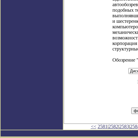
автообозрев
подобных т
выполнявши
и шестерен
компьютеро
механическ
возможност
корпорация 
структурны
Обозрение 
<<
2581
|
2582
|
2583
|
258