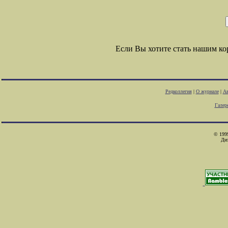
Если Вы хотите стать нашим к
Редколлегия
|
О журнале
|
Ав
Галер
© 1999
Ди