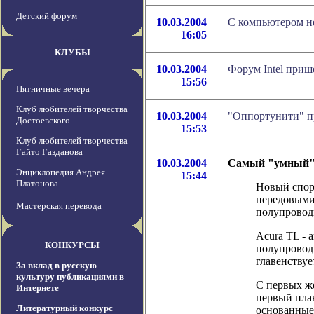
Детский форум
10.03.2004
С компьютером не
16:05
КЛУБЫ
10.03.2004
Форум Intel приш
15:56
Пятничные вечера
Клуб любителей творчества
10.03.2004
"Оппортунити" п
Достоевского
15:53
Клуб любителей творчества
Гайто Газданова
10.03.2004
Самый "умный" 
Энциклопедия Андрея
15:44
Платонова
Новый спор
передовыми 
Мастерская перевода
полупроводн
Acura TL - 
КОНКУРСЫ
полупровод
главенствует
За вклад в русскую
культуру публикациями в
С первых ж
Интернете
первый пла
Литературный конкурс
основанные