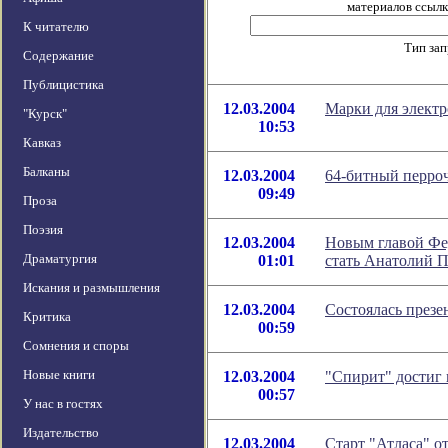
материалов ссылка
К читателю
Тип за
Содержание
Публицистика
12.03.2004
Марки для элект
"Курск"
10:53
Кавказ
Балканы
12.03.2004
64-битный перро
09:49
Проза
Поэзия
12.03.2004
Новым главой Фед
Драматургия
01:01
стать Анатолий 
Искания и размышления
12.03.2004
Состоялась презе
Критика
00:59
Сомнения и споры
Новые книги
12.03.2004
"Спирит" достиг 
00:57
У нас в гостях
Издательство
12.03.2004
Старт "Атласа" о