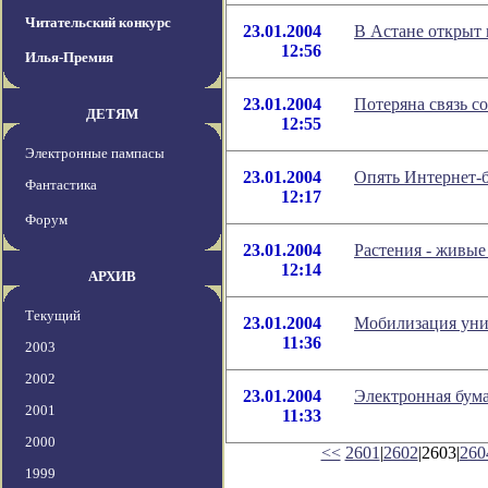
Читательский конкурс
23.01.2004
В Астане открыт 
12:56
Илья-Премия
23.01.2004
Потеряна связь с
ДЕТЯМ
12:55
Электронные пампасы
23.01.2004
Опять Интернет-
Фантастика
12:17
Форум
23.01.2004
Растения - живы
12:14
АРХИВ
Текущий
23.01.2004
Мобилизация уни
11:36
2003
2002
23.01.2004
Электронная бум
2001
11:33
2000
<<
2601
|
2602
|2603|
260
1999