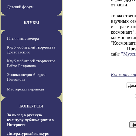
отрасли.
Детский форум
В рамках
торжествен
научных се
КЛУБЫ
и ракетно
космонавт
космонавт
Пятничные вечера
"Космонавт
Клуб любителей творчества
Предусмот
Достоевского
сайт
"Музеи
Клуб любителей творчества
Гайто Газданова
Космически
Энциклопедия Андрея
Платонова
Мастерская перевода
КОНКУРСЫ
За вклад в русскую
культуру публикациями в
Интернете
Литературный конкурс