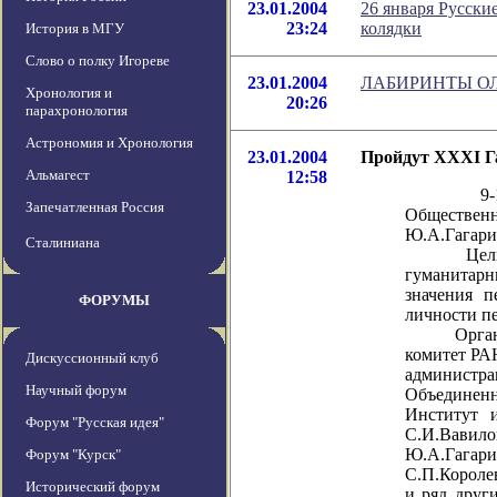
23.01.2004
26 января Русски
23:24
колядки
История в МГУ
Слово о полку Игореве
23.01.2004
ЛАБИРИНТЫ О
Хронология и
20:26
парахронология
Астрономия и Хронология
23.01.2004
Пройдут XXXI Г
Альмагест
12:58
9-12 мар
Запечатленная Россия
Обществен
Ю.А.Гагари
Сталиниана
Цель Чтен
гуманитарн
значения п
ФОРУМЫ
личности пе
Организат
комитет РА
Дискуссионный клуб
администр
Научный форум
Объединен
Институт 
Форум "Русская идея"
С.И.Вави
Ю.А.Гага
Форум "Курск"
С.П.Корол
Исторический форум
и ряд друг