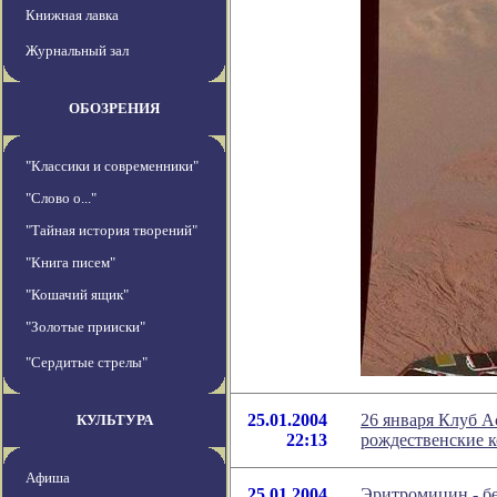
Книжная лавка
Журнальный зал
ОБОЗРЕНИЯ
"Классики и современники"
"Слово о..."
"Тайная история творений"
"Книга писем"
"Кошачий ящик"
"Золотые прииски"
"Сердитые стрелы"
25.01.2004
26 января Клуб А
КУЛЬТУРА
22:13
рождественские 
Афиша
25.01.2004
Эритромицин - бе