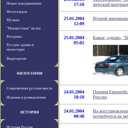
Новые передвжиники
17:10
женский контрац
Фотогалерея
25.01.2004
Второй американс
Музыка
12:09
"Неизвестные" музеи
Риторика
25.01.2004
Какие, однако, "В
05:02
Русские храмы и
монастыри
Видеоархив
ФИЛОСОФИЯ
Современная русская мысль
24.01.2004
Премия Европейс
18:10
России
Искания и размышления
24.01.2004
На восстановлен
ИСТОРИЯ
00:40
потребуется не м
История России