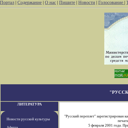
Портал
|
Содержание
|
О нас
|
Пишите
|
Новости
|
Голосование
|
"РУССК
ЛИТЕРАТУРА
"Русский переплет" зарегистрирован 
Новости русской культуры
печати
5 февраля 2001 года. П
Афиша