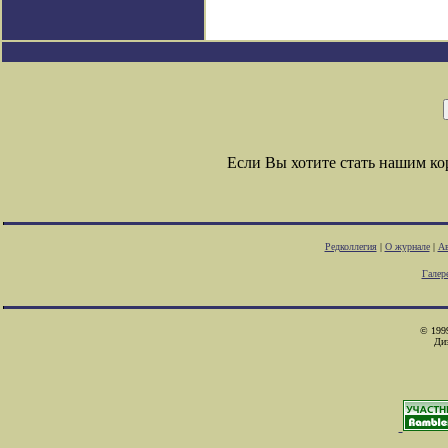
Если Вы хотите стать нашим к
Редколлегия
|
О журнале
|
Ав
Галер
© 1999
Ди