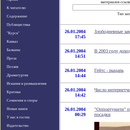
материалов ссылка
К читателю
Тип за
Содержание
Публицистика
26.01.2004
Злободневные заме
"Курск"
17:45
Кавказ
Балканы
26.01.2004
В 2003 году доход
14:51
Проза
Поэзия
26.01.2004
Гейтс - рыцарь
Драматургия
14:44
Искания и размышления
26.01.2004
Число интернетчи
Критика
14:42
Сомнения и споры
Новые книги
26.01.2004
"Оппортунити" п
00:29
посадки
У нас в гостях
Издательство