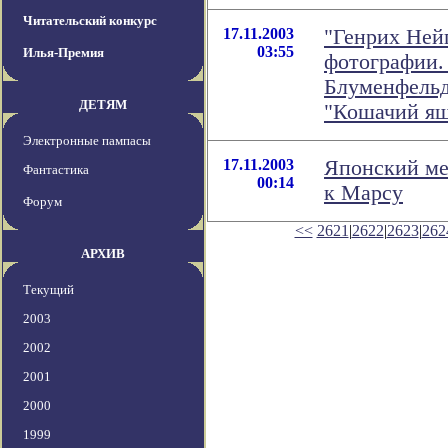
Читательский конкурс
17.11.2003
"Генрих Ней
03:55
Илья-Премия
фотографии.
Блуменфельды
ДЕТЯМ
"Кошачий ящ
Электронные пампасы
17.11.2003
Японский ме
Фантастика
00:14
к Марсу
Форум
<<
2621
|
2622
|
2623
|
262
АРХИВ
Текущий
2003
2002
2001
2000
1999