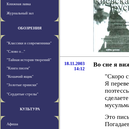
Книжная лавка
Журнальный зал
ОБОЗРЕНИЯ
"Классики и современники"
"Слово о..."
"Тайная история творений"
18.11.2003
Во сне я ви
"Книга писем"
14:12
"Скоро с
"Кошачий ящик"
Я переве
"Золотые прииски"
поэтессы
"Сердитые стрелы"
сделаете
мусульма
КУЛЬТУРА
Это пис
Погадаев
Афиша