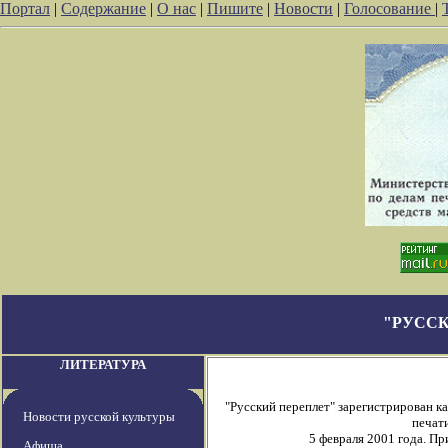
Портал
|
Содержание
|
О нас
|
Пишите
|
Новости
|
Голосование
|
"РУССК
ЛИТЕРАТУРА
"Русский переплет" зарегистрирован 
Новости русской культуры
печати
5 февраля 2001 года. П
Афиша