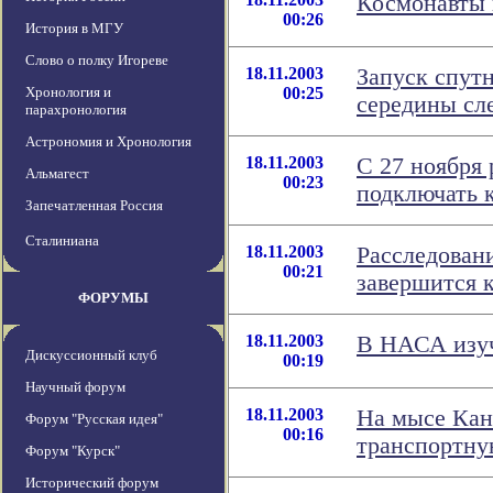
Космонавты 
00:26
История в МГУ
Слово о полку Игореве
18.11.2003
Запуск спут
Хронология и
00:25
середины сл
парахронология
Астрономия и Хронология
18.11.2003
С 27 ноября
Альмагест
00:23
подключать к
Запечатленная Россия
Сталиниана
18.11.2003
Расследован
00:21
завершится 
ФОРУМЫ
18.11.2003
В НАСА изуч
Дискуссионный клуб
00:19
Научный форум
18.11.2003
На мысе Кан
Форум "Русская идея"
00:16
транспортну
Форум "Курск"
Исторический форум