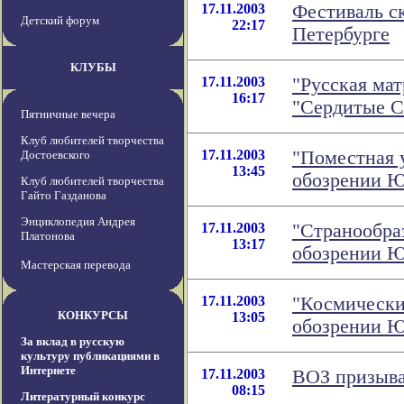
17.11.2003
Фестиваль с
Детский форум
22:17
Петербурге
КЛУБЫ
17.11.2003
"Русская мат
16:17
"Сердитые С
Пятничные вечера
Клуб любителей творчества
17.11.2003
"Поместная у
Достоевского
13:45
обозрении Ю
Клуб любителей творчества
Гайто Газданова
Энциклопедия Андрея
17.11.2003
"Странообраз
Платонова
13:17
обозрении Ю
Мастерская перевода
17.11.2003
"Космический
КОНКУРСЫ
13:05
обозрении Ю
За вклад в русскую
культуру публикациями в
Интернете
17.11.2003
ВОЗ призыва
08:15
Литературный конкурс