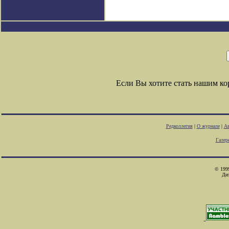
Если Вы хотите стать нашим к
Редколлегия
|
О журнале
|
Ав
Галер
© 1999
Ди