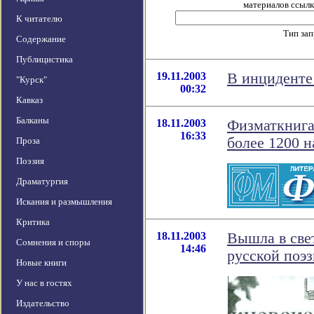
материалов ссылка
К читателю
Тип за
Содержание
Публицистика
19.11.2003
В инциденте
"Курск"
00:32
Кавказ
Балканы
18.11.2003
Физматкнига
16:33
более 1200 
Проза
Поэзия
Драматургия
Искания и размышления
Критика
18.11.2003
Вышла в све
Сомнения и споры
14:46
русской поэ
Новые книги
У нас в гостях
Издательство