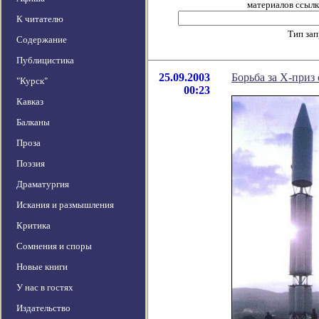
материалов ссылка
К читателю
Тип за
Содержание
Публицистика
25.09.2003
Борьба за Х-приз 
"Курск"
00:23
Кавказ
Балканы
Проза
Поэзия
Драматургия
Искания и размышления
Критика
Сомнения и споры
Новые книги
У нас в гостях
Издательство