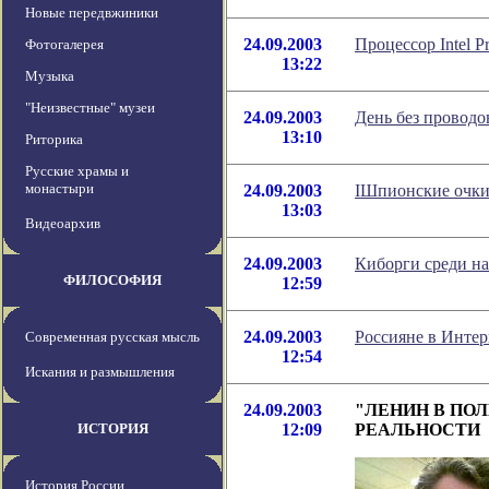
Новые передвжиники
24.09.2003
Процессор Intel P
Фотогалерея
13:22
Музыка
"Неизвестные" музеи
24.09.2003
День без проводо
13:10
Риторика
Русские храмы и
монастыри
24.09.2003
IШпионские очк
13:03
Видеоархив
24.09.2003
Киборги среди на
ФИЛОСОФИЯ
12:59
24.09.2003
Россияне в Интер
Современная русская мысль
12:54
Искания и размышления
24.09.2003
"ЛЕНИН В ПО
ИСТОРИЯ
12:09
РЕАЛЬНОСТИ
История России