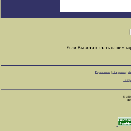
Если Вы хотите стать нашим к
Редколлегия
|
О журнале
|
Ав
Галер
© 1999
Ди