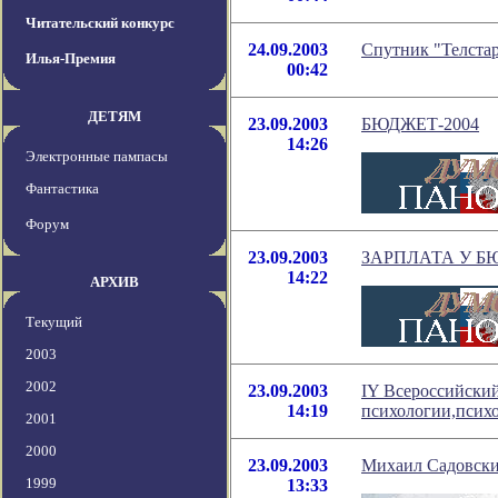
Читательский конкурс
24.09.2003
Спутник "Телста
Илья-Премия
00:42
ДЕТЯМ
23.09.2003
БЮДЖЕТ-2004
14:26
Электронные пампасы
Фантастика
Форум
23.09.2003
ЗАРПЛАТА У Б
14:22
АРХИВ
Текущий
2003
2002
23.09.2003
IY Всероссийский
14:19
психологии,псих
2001
2000
23.09.2003
Михаил Садовский
1999
13:33