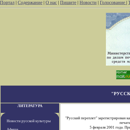
Портал
|
Содержание
|
О нас
|
Пишите
|
Новости
|
Голосование
|
"РУССК
ЛИТЕРАТУРА
"Русский переплет" зарегистрирован 
Новости русской культуры
печати
5 февраля 2001 года. П
Афиша