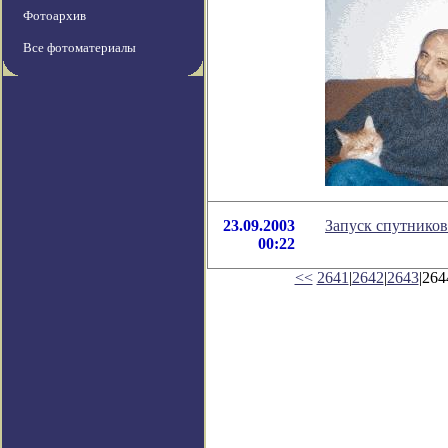
Фотоархив
Все фотоматериалы
23.09.2003
Запуск спутников
00:22
<<
2641
|
2642
|
2643
|264