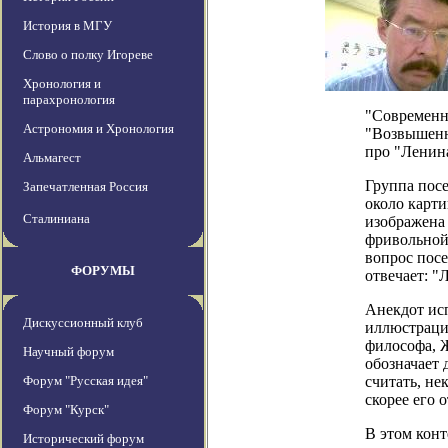
История в МГУ
Слово о полку Игореве
Хронология и
парахронология
"Современн
Астрономия и Хронология
"Возвышенн
про "Ленин
Альмагест
Группа пос
Запечатленная Россия
около карти
Сталиниана
изображена
фривольной
вопрос посе
ФОРУМЫ
отвечает: "
Анекдот ис
Дискуссионный клуб
иллюстрации
философа, Ж
Научный форум
обозначает 
Форум "Русская идея"
считать, не
скорее его 
Форум "Курск"
В этом конт
Исторический форум