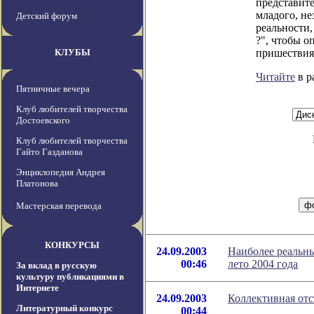
представит
младого, не
Детский форум
реальности,
?", чтобы 
КЛУБЫ
пришествия 
Читайте
в р
Пятничные вечера
Клуб любителей творчества
Достоевского
Клуб любителей творчества
Гайто Газданова
Энциклопедия Андрея
Платонова
Мастерская перевода
КОНКУРСЫ
24.09.2003
Наиболее реальны
00:46
лето 2004 года
За вклад в русскую
культуру публикациями в
Интернете
24.09.2003
Коллективная отс
Литературный конкурс
00:44