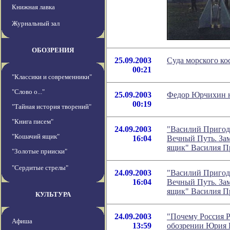
Книжная лавка
Журнальный зал
ОБОЗРЕНИЯ
25.09.2003
Суда морского к
00:21
"Классики и современники"
"Слово о..."
25.09.2003
Федор Юрчихин н
00:19
"Тайная история творений"
"Книга писем"
24.09.2003
"Василий Пригод
"Кошачий ящик"
16:04
Вечный Путь. Зам
ящик" Василия П
"Золотые прииски"
"Сердитые стрелы"
24.09.2003
"Василий Пригод
16:04
Вечный Путь. Зам
ящик" Василия П
КУЛЬТУРА
24.09.2003
"Почему Россия Р
Афиша
13:59
обозрении Юрия 