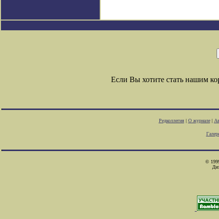
Если Вы хотите стать нашим к
Редколлегия
|
О журнале
|
Ав
Галер
© 1999
Ди