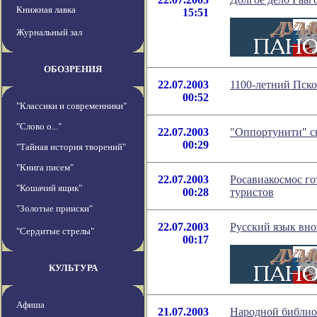
Книжная лавка
15:51
Журнальный зал
ОБОЗРЕНИЯ
22.07.2003
1100-летний Пско
00:52
"Классики и современники"
"Слово о..."
22.07.2003
"Оппортунити" с
00:29
"Тайная история творений"
"Книга писем"
22.07.2003
Росавиакосмос го
"Кошачий ящик"
00:28
туристов
"Золотые прииски"
22.07.2003
Русский язык вно
"Сердитые стрелы"
00:17
КУЛЬТУРА
Афиша
21.07.2003
Народной библио