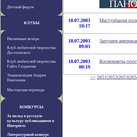
Детский форум
18.07.2003
Мастурбация поле
КЛУБЫ
10:17
Пятничные вечера
18.07.2003
Запущен америка
09:03
Клуб любителей творчества
Достоевского
18.07.2003
Космонавты посе
Клуб любителей творчества
Гайто Газданова
00:19
Энциклопедия Андрея
<<
2651
|
2652
|
2653
|
265
Платонова
Мастерская перевода
КОНКУРСЫ
За вклад в русскую
культуру публикациями в
Интернете
Литературный конкурс