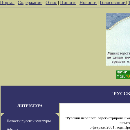
Портал
|
Содержание
|
О нас
|
Пишите
|
Новости
|
Голосование
|
"РУССК
ЛИТЕРАТУРА
"Русский переплет" зарегистрирован 
Новости русской культуры
печати
5 февраля 2001 года. П
Афиша