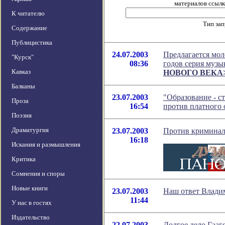
материалов ссылка
К читателю
Тип за
Содержание
Публицистика
24.07.2003
Предлагается мол
"Курск"
08:36
годов серия музы
Кавказ
НОВОГО ВЕКА
Балканы
23.07.2003
"Образование - с
Проза
16:54
против платного 
Поэзия
Драматургия
23.07.2003
Против криминал
16:18
Искания и размышления
Критика
Сомнения и споры
Новые книги
23.07.2003
Наш ответ Влади
11:44
У нас в гостях
Издательство
22.07.2003
Долгое дело Гааг