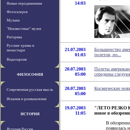
14:03
Новые передвжиники
Фотогалерея
Музыка
"Неизвестные" музеи
Риторика
Русские храмы и
21.07.2003
Большинство аме
монастыри
01:03
полетов, но...
Видеоархив
20.07.2003
Полеты американс
05:00
середины следующ
ФИЛОСОФИЯ
20.07.2003
Космические нов
Современная русская мысль
05:00
Искания и размышления
19.07.2003
"ЛЕТО РЕЗКО 
11:05
новое в обозрен
ИСТОРИЯ
В обозрени
появилась н
История России