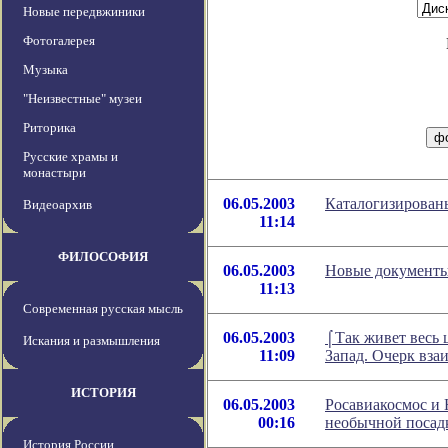
Новые передвжиники
Фотогалерея
Музыка
"Неизвестные" музеи
Риторика
Русские храмы и
монастыри
06.05.2003
Каталогизирован
Видеоархив
11:14
ФИЛОСОФИЯ
06.05.2003
Новые документы 
11:13
Современная русская мысль
06.05.2003
⌠Так живет весь 
Искания и размышления
11:09
Запад. Очерк вз
ИСТОРИЯ
06.05.2003
Росавиакосмос и
00:16
необычной посад
История России