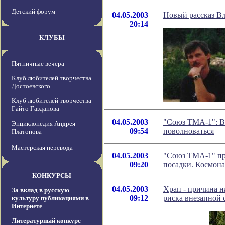
Детский форум
04.05.2003
Новый рассказ В
20:14
КЛУБЫ
Пятничные вечера
Клуб любителей творчества
Достоевского
Клуб любителей творчества
Гайто Газданова
04.05.2003
"Союз ТМА-1": В
Энциклопедия Андрея
09:54
поволноваться
Платонова
Мастерская перевода
04.05.2003
"Союз ТМА-1" пр
09:20
посадки. Космона
КОНКУРСЫ
04.05.2003
Храп - причина н
За вклад в русскую
09:12
риска внезапной 
культуру публикациями в
Интернете
Литературный конкурс