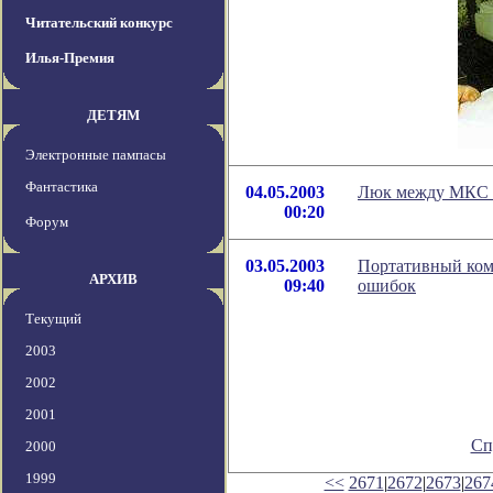
Читательский конкурс
Илья-Премия
ДЕТЯМ
Электронные пампасы
Фантастика
04.05.2003
Люк между МКС 
00:20
Форум
03.05.2003
Портативный ком
АРХИВ
09:40
ошибок
Текущий
2003
2002
2001
Сп
2000
1999
<<
2671
|
2672
|
2673
|
267