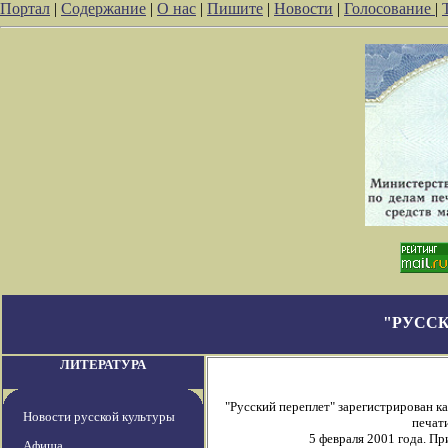
Портал
|
Содержание
|
О нас
|
Пишите
|
Новости
|
Голосование
|
"РУССК
ЛИТЕРАТУРА
"Русский переплет" зарегистрирован 
Новости русской культуры
печати
5 февраля 2001 года. П
Афиша