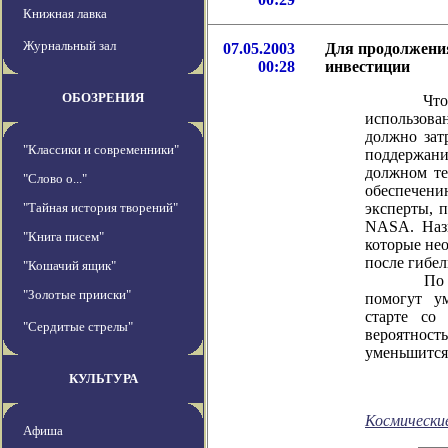
Книжная лавка
Журнальный зал
07.05.2003
Для продолжени
00:28
инвестиции
ОБОЗРЕНИЯ
Чтобы экс
использован
должно зат
"Классики и современники"
поддержан
должном те
"Слово о..."
обеспечен
"Тайная история творений"
эксперты, 
NASA. Назв
"Книга писем"
которые нео
после гибел
"Кошачий ящик"
По мнени
"Золотые прииски"
помогут у
старте со 
"Сердитые стрелы"
вероятнос
уменьшится 
КУЛЬТУРА
Космически
Афиша