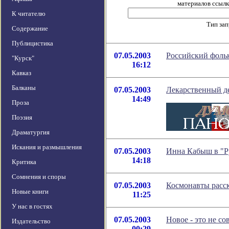
материалов ссылка
К читателю
Тип за
Содержание
Публицистика
07.05.2003
Российский фоль
"Курск"
16:12
Кавказ
Балканы
07.05.2003
Лекарственный д
14:49
Проза
Поэзия
Драматургия
Искания и размышления
07.05.2003
Инна Кабыш в "Р
14:18
Критика
Сомнения и споры
07.05.2003
Космонавты расск
Новые книги
11:25
У нас в гостях
07.05.2003
Новое - это не со
Издательство
00:29