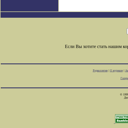
Если Вы хотите стать нашим к
Редколлегия
|
О журнале
|
Ав
Галер
© 1999
Ди