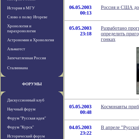
06.05.2003
Россия и США до
История в МГУ
00:13
Слово о полку Игореве
Хронология и
05.05.2003
Разработано прог
парахронология
23:18
определить приго
гонках
Астрономия и Хронология
Альмагест
Запечатленная Россия
Сталиниана
ФОРУМЫ
Дискуссионный клуб
05.05.2003
Космонавты приб
Научный форум
00:48
Форум "Русская идея"
Форум "Курск"
04.05.2003
В апреле "Русски
23:22
Исторический форум