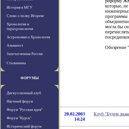
реформу ЖКХ
которые, н
История в МГУ
инженерных
Слово о полку Игореве
программы 
объединени
Хронология и
могла бы сн
парахронология
перечислят
посредников
Астрономия и Хронология
Альмагест
Обозрение 
Запечатленная Россия
Сталиниана
ФОРУМЫ
Дискуссионный клуб
Научный форум
Форум "Русская идея"
20.02.2003
Клуб "Будем знак
Форум "Курск"
14:24
Исторический форум