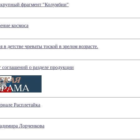
 крупный фрагмент "Колумбии"
оение космоса
 в детстве чреваты тоской в зрелом возрасте.
 соглашений о разделе продукции
урнале Расплетайка
ладимира Лорченкова