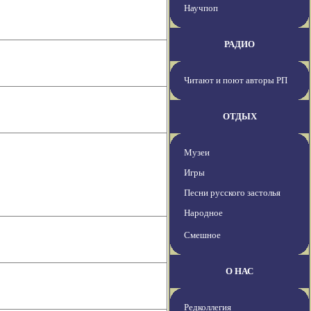
Научпоп
РАДИО
Читают и поют авторы РП
ОТДЫХ
Музеи
Игры
Песни русского застолья
Народное
Смешное
О НАС
Редколлегия