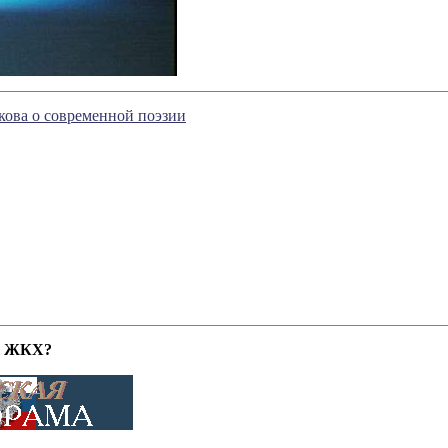
кова о современной поэзии
т ЖКХ?