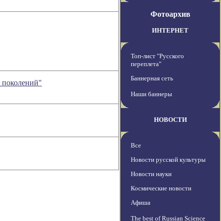
Фотоархив
ИНТЕРНЕТ
Топ-лист "Русского
переплета"
Баннерная сеть
а поколений"
Наши баннеры
НОВОСТИ
Все
Новости русской культуры
Новости науки
Космические новости
Афиша
The best of Russian Science