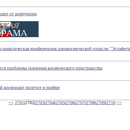
 щит от коррупции
-практическая конференция аэрокосмической отрасли "Эстафет
ся проблемы освоения космического пространства
 космонавт полетит в ноябре
<<
2701
|2702|
2703
|
2704
|
2705
|
2706
|
2707
|
2708
|
2709
|
2710
>>