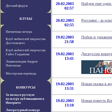
20.02.2003
Найден еще один
Детский форум
02:57
КЛУБЫ
20.02.2003
Россияне - за осв
02:55
Пятничные вечера
19.02.2003
Побои и унижения
Клуб любителей творчества
21:58
Достоевского
Клуб любителей творчества
19.02.2003
Дискуссии вокруг
Гайто Газданова
13:41
Энциклопедия Андрея
Платонова
Мастерская перевода
19.02.2003
Новая сказка в ж
КОНКУРСЫ
13:31
За вклад в русскую
культуру публикациями в
19.02.2003
Новая повесть В
Интернете
13:10
Литературный конкурс