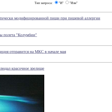
Тип запроса:
"И"
"Или"
тически модифицированной пищи при пищевой аллергии
ы полета "Колумбии"
иция отправится на МКС в начале мая
юдал красочное зрелище