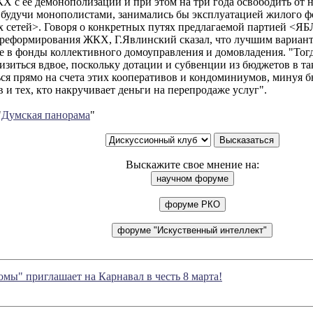
 с ее демонополизации и при этом на три года освободить от 
е будучи монополистами, занимались бы эксплуатацией жилого 
 сетей>. Говоря о конкретных путях предлагаемой партией <Я
реформирования ЖКХ, Г.Явлинский сказал, что лучшим вариант
е в фонды коллективного домоуправления и домовладения. "Тогд
изиться вдвое, поскольку дотации и субвенции из бюджетов в та
ься прямо на счета этих кооперативов и кондоминиумов, минуя 
 и тех, кто накручивает деньги на перепродаже услуг".
"
Думская панорама
"
Выскажите свое мнение на:
омы" приглашает на Карнавал в честь 8 марта!