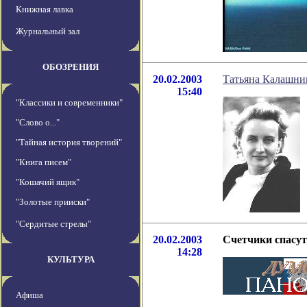
Книжная лавка
Журнальный зал
ОБОЗРЕНИЯ
20.02.2003
Татьяна Калашни
15:40
"Классики и современники"
"Слово о..."
"Тайная история творений"
"Книга писем"
"Кошачий ящик"
"Золотые прииски"
"Сердитые стрелы"
20.02.2003
Счетчики спасу
14:28
КУЛЬТУРА
Афиша