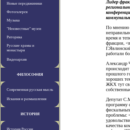
Лидер фрак
Новые передвжиники
региональн
Фотогалерея
конференци
коммунальн
Музыка
По мнению 
"Неизвестные" музеи
неправильн
Риторика
время и теп
фракции, <в
Русские храмы и
Г.Явлински
монастыри
работали бо
Видеоархив
Александр Ч
происходит
прошлого го
ФИЛОСОФИЯ
хороших те
ЖКХ тут свя
собственны
Современная русская мысль
Искания и размышления
Депутат С.
программу 
фискальных 
ИСТОРИЯ
проблемы: <
удовольств
качества ко
История России