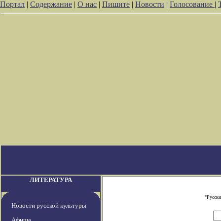
Портал
|
Содержание
|
О нас
|
Пишите
|
Новости
|
Голосование
|
ЛИТЕРАТУРА
"Русски
Новости русской культуры
Афиша