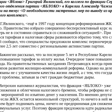
ции <Яблоко> Григорий Явлинский, его коллега по фракции С
ого отделения партии <ЯБЛОКО> в Карелии Александр Чажинг
и на тему: <О необходимости экстренных мер по выводу из 
ого комплекса>.
Г.Явлинского, <ещё в 1997 году концепция реформирования Ж
о. Правительство избрало совершенно бесперспективный курс н
ерь не в состоянии справиться со сложившейся ситуацией>. При
ся тарифная и налоговая сферы развиваются обратно тому, что с
й сообщил, что специалисты предложили комплекс первоочеред
лее 2,5 лет совместно с региональными активистами партии.
ажингин рассказал, что за последние 5 лет в Республике Карел
 повышение тарифов за оплату жилья. Очередное такое повышен
да. На правительственных заседаниях Петрозаводск всегда прив
мпов развития жилищно-коммунальной реформы. Однако на деле
заны не с улучшением качества жизни людей, а с тем, что госуд
е проблемы, затыкая за счет граждан бюджетные дыры.
Митрохин напомнил журналистам, что фракция <ЯБЛОКО> уже п
снижения и облегчения налогового бремени, чтобы реформа не с
мероприятий по изъятию денег у населения. По мнению депутата
если ЖКХ остается монопольной структурой, то ничего в ней ме
ием будет поднимать цены, ничего не предпринимая для снижен
ммунальных услуг. Поэтому фракция предложила идти радикальн