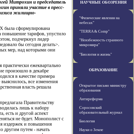
ергей Митрохин и председатель
НАУЧНЫЕ ОБОЗРЕНИЯ
ин приняли участие в пресс-
кризиса жилищно-
"Физические явления на
небесах"
КХ была сформулирована
"TERRA & Comp"
а повышение тарифов, упустило
 этом, подчеркнул лидер
"Неизбежность странного
ледовало бы сегодня делать>.
микромира"
ных мер, над которыми они
"Биология и жизнь"
ия практически ежеквартально
ОБРАЗОВАНИЕ
ие произошло в декабре
одился в качестве примера
 выяснилось, все изменения
Открытое письмо министру
арственная власть решала
образования
Антиреформа
редлагала Правительству
водилась лишь к набору
Соросовский
образовательный журнал
, есть и другой аспект
няться не будет. Монополист с
Биология
ия издержек и повышения
о другим путем - начать
Науки о Земле