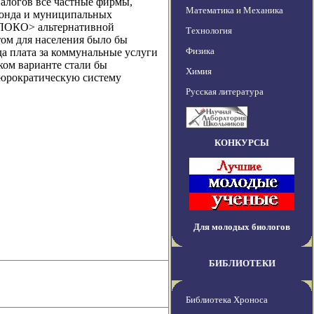
налогов все частные фирмы,
Математика и Механика
фонда и муниципальных
БЛОКО> альтернативной
Технология
ом для населения было бы
Физика
а плата за коммунальные услуги
ком варианте стали бы
Химия
бюрократическую систему
Русская литература
КОНКУРСЫ
Для молодых биологов
БИБЛИОТЕКИ
Библиотека Хроноса