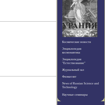
Космические новости
Энциклопедия
космонавтика
Энциклопедия
"Естествознание"
Журнальный зал
Физматлит
News of Russian Science and
Technology
Научные семинары