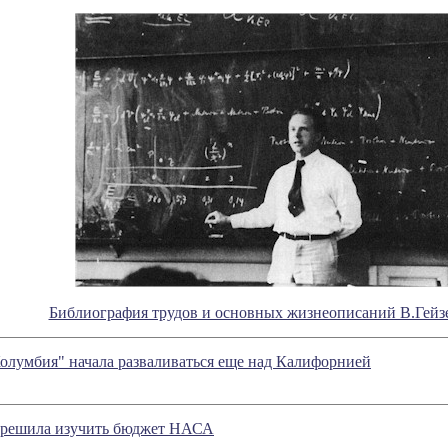
Библиография трудов и основных жизнеописаний В.Гейзе
олумбия" начала разваливаться еще над Калифорнией
 решила изучить бюджет НАСА