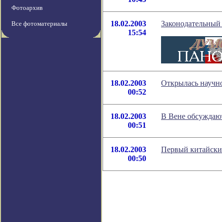
Фотоархив
18.02.2003
Законодательный
Все фотоматериалы
15:54
18.02.2003
Открылась научно
00:52
18.02.2003
В Вене обсуждают
00:51
18.02.2003
Первый китайский
00:50