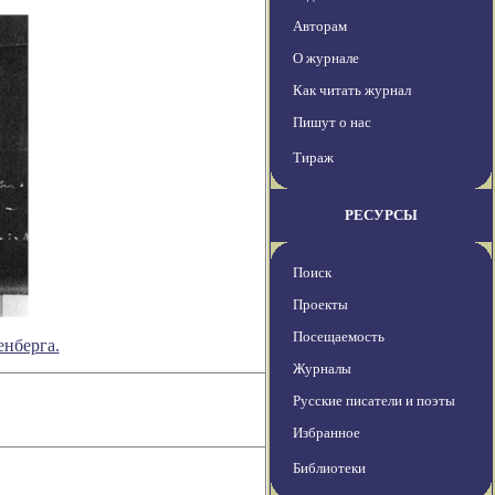
Авторам
О журнале
Как читать журнал
Пишут о нас
Тираж
РЕСУРСЫ
Поиск
Проекты
Посещаемость
нберга.
Журналы
Русские писатели и поэты
Избранное
Библиотеки