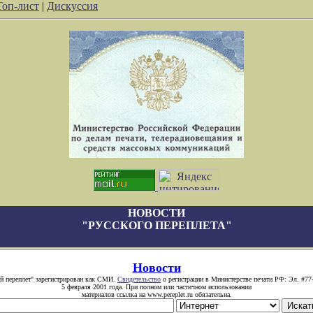
Топ-лист
|
Дискуссия
НОВОСТИ
"РУССКОГО ПЕРЕПЛЕТА"
Новости
й переплет" зарегистрирован как СМИ.
Свидетельство
о регистрации в Министерстве печати РФ: Эл. #77
5 февраля 2001 года. При полном или частичном использовании
материалов ссылка на www.pereplet.ru обязательна.