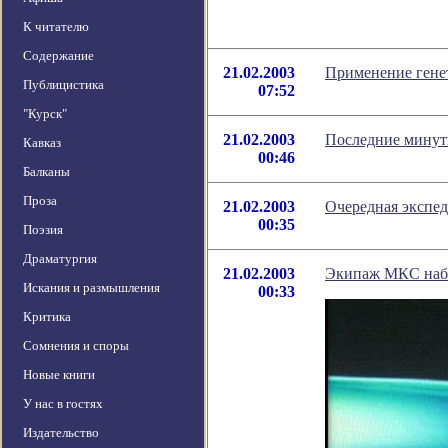
К читателю
Содержание
21.02.2003
Применение гене
Публицистика
07:52
"Курск"
21.02.2003
Последние минут
Кавказ
00:46
Балканы
Проза
21.02.2003
Очередная экспед
00:35
Поэзия
Драматургия
21.02.2003
Экипаж МКС набл
Искания и размышления
00:33
Критика
Сомнения и споры
Новые книги
У нас в гостях
Издательство