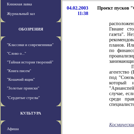
Книжная лавка
04.02.2003
Проект пусков "
11:38
Журнальный зал
Проект 
расположе
Гвиане ст
ОБОЗРЕНИЯ
газета". Н
рекомендов
"Классики и современники"
планов. Ил
по финанс
"Слово о..."
проанали
занимающим
"Тайная история творений"
Правител
"Книга писем"
агентство 
под "Союзы
"Кошачий ящик"
который и
"Арианспей
"Золотые прииски"
случае, ес
"Сердитые стрелы"
среди пра
специалисто
КУЛЬТУРА
Космически
Афиша