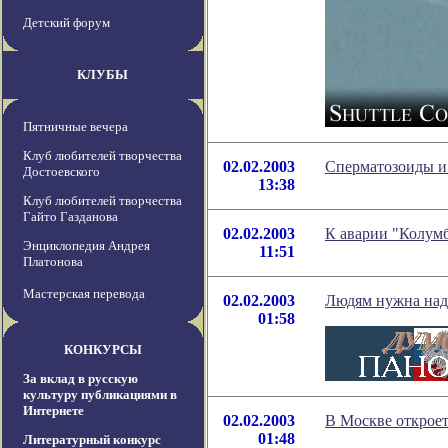
Детский форум
КЛУБЫ
Пятничные вечера
Клуб любителей творчества
02.02.2003
Сперматозоиды и 
Достоевского
13:38
Клуб любителей творчества
Гайто Газданова
02.02.2003
К аварии "Колум
Энциклопедия Андрея
11:51
Платонова
Мастерская перевода
02.02.2003
Людям нужна наде
01:58
КОНКУРСЫ
За вклад в русскую
культуру публикациями в
Интернете
02.02.2003
В Москве откроет
01:48
Литературный конкурс