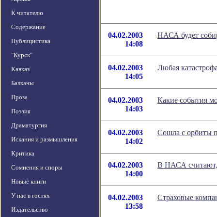
К читателю
Содержание
04.02.2003
НАСА будет собир
Публицистика
14:08
"Курск"
04.02.2003
Любая катастрофа
Кавказ
14:05
Балканы
Проза
04.02.2003
Какие события мо
14:03
Поэзия
Драматургия
04.02.2003
Сошла с орбиты 
Искания и размышления
14:02
Критика
04.02.2003
В НАСА считают,
Сомнения и споры
14:00
Новые книги
У нас в гостях
04.02.2003
Страховые компа
13:58
Издательство