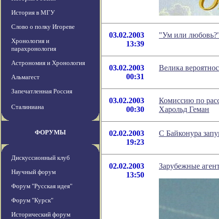
История в МГУ
Слово о полку Игореве
03.02.2003
"Ум или любовь?"
Хронология и
13:39
парахронология
Астрономия и Хронология
03.02.2003
Велика вероятнос
00:31
Альмагест
Запечатленная Россия
03.02.2003
Комиссию по рас
Сталиниана
00:30
Харольд Геман
ФОРУМЫ
02.02.2003
С Байконура зап
19:23
Дискуссионный клуб
02.02.2003
Зарубежные агент
Научный форум
13:50
Форум "Русская идея"
Форум "Курск"
Исторический форум