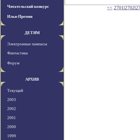
Читательский конкурс
<<
2701
|
2702
|
2
Илья-Премия
ДЕТЯМ
Электронные пампасы
Фантастика
Форум
АРХИВ
Текущий
2003
2002
2001
2000
1999