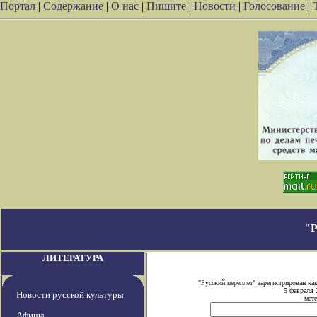
Портал
|
Содержание
|
О нас
|
Пишите
|
Новости
|
Голосование
|
"
ЛИТЕРАТУРА
"Русский переплет" зарегистрирован 
5 февраля 
Новости русской культуры
мате
Афиша