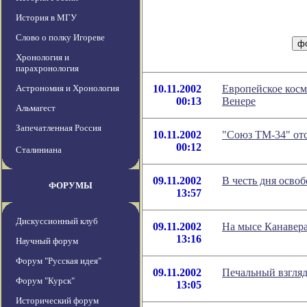
История в МГУ
Слово о полку Игореве
Хронология и
парахронология
Астрономия и Хронология
10.11.2002
Европейское косм
00:13
Венере
Альмагест
Запечатленная Россия
10.11.2002
"Союз ТМ-34" от
00:12
Сталиниана
09.11.2002
В честь дня осво
ФОРУМЫ
13:57
Дискуссионный клуб
09.11.2002
На мысе Канавера
13:16
Научный форум
Форум "Русская идея"
09.11.2002
Печальный взгляд
Форум "Курск"
13:05
Исторический форум