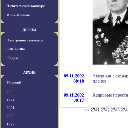
Читательский конкурс
Илья-Премия
ДЕТЯМ
Электронные пампасы
Фантастика
Форум
АРХИВ
09.11.2002
Американское аэр
00:18
планов
Текущий
2003
09.11.2002
Кадровые перест
2002
00:17
2001
<<
2741|
2742
|
2743
|
274
2000
1999