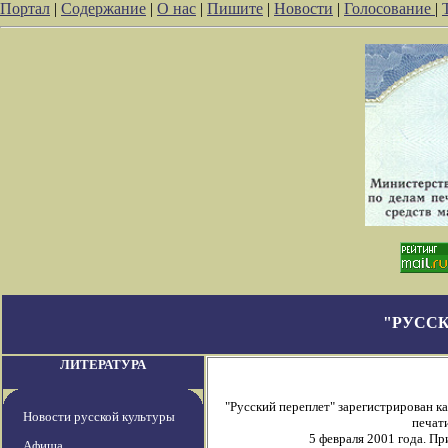
Портал
|
Содержание
|
О нас
|
Пишите
|
Новости
|
Голосование
|
"РУССК
ЛИТЕРАТУРА
"Русский переплет" зарегистрирован 
Новости русской культуры
печати
5 февраля 2001 года. П
Афиша