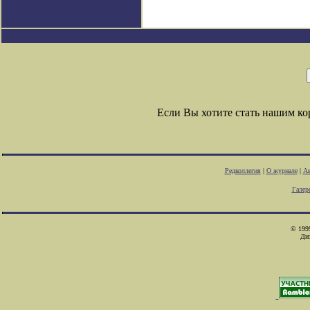
Если Вы хотите стать нашим к
Редколлегия
|
О журнале
|
Ав
Галер
© 1999
Ди