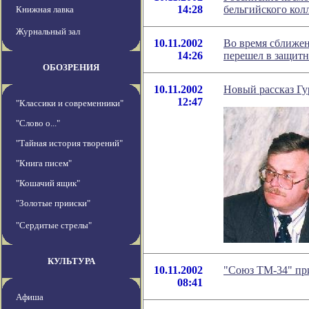
14:28
бельгийского кол
Книжная лавка
Журнальный зал
10.11.2002
Во время сближе
14:26
перешел в защит
ОБОЗРЕНИЯ
10.11.2002
Новый рассказ Гу
12:47
"Классики и современники"
"Слово о..."
"Тайная история творений"
"Книга писем"
"Кошачий ящик"
"Золотые прииски"
"Сердитые стрелы"
КУЛЬТУРА
10.11.2002
"Союз ТМ-34" при
08:41
Афиша