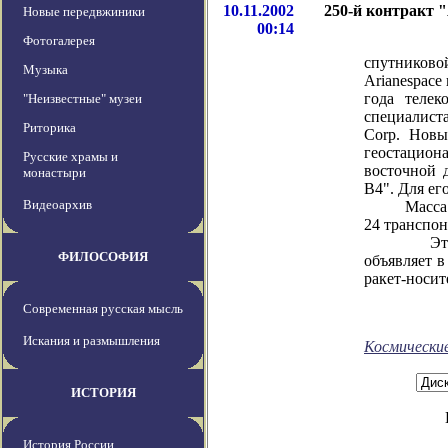
10.11.2002
250-й контракт 
Новые передвжиники
00:14
Фотогалерея
Крупней
спутниково
Музыка
Arianespace
года телек
"Неизвестные" музеи
специалиста
Риторика
Corp. Новы
геостацион
Русские храмы и
восточной 
монастыри
B4". Для ег
Видеоархив
Масса ново
24 транспон
Это уже 1
ФИЛОСОФИЯ
объявляет в
ракет-носит
Современная русская мысль
Искания и размышления
Космически
ИСТОРИЯ
История России