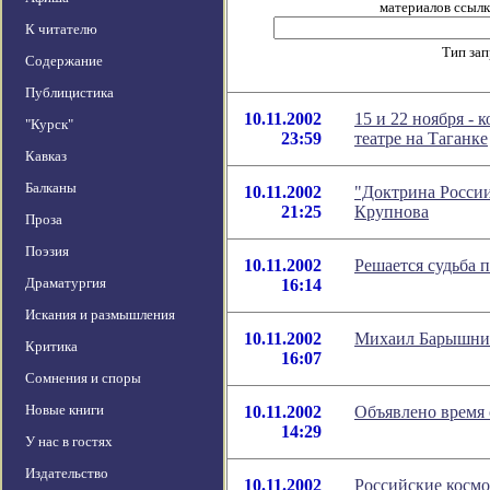
материалов ссылка
К читателю
Тип за
Содержание
Публицистика
10.11.2002
15 и 22 ноября -
"Курск"
23:59
театре на Таганке
Кавказ
Балканы
10.11.2002
"Доктрина России
21:25
Крупнова
Проза
Поэзия
10.11.2002
Решается судьба 
Драматургия
16:14
Искания и размышления
10.11.2002
Михаил Барышник
Критика
16:07
Сомнения и споры
Новые книги
10.11.2002
Объявлено время 
14:29
У нас в гостях
Издательство
10.11.2002
Российские космо