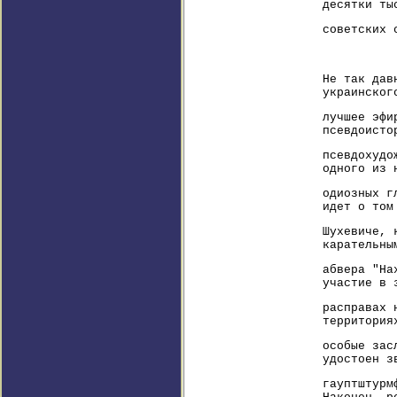
десятки ты
советских 
Не так дав
украинског
лучшее эфи
псевдоисто
псевдохудо
одного из 
одиозных г
идет о том
Шухевиче, 
карательны
абвера "На
участие в 
расправах 
территория
особые зас
удостоен з
гауптштурм