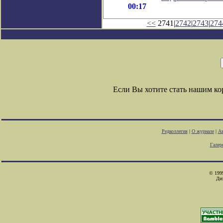
00:17
<<
2741|
2742
|
2743
|
274
Если Вы хотите стать нашим к
Редколлегия
|
О журнале
|
Ав
Галер
© 1999
Ди