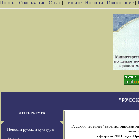
Портал
|
Содержание
|
О нас
|
Пишите
|
Новости
|
Голосование
|
"РУССК
ЛИТЕРАТУРА
"Русский переплет" зарегистрирован 
Новости русской культуры
печати
5 февраля 2001 года. П
Афиша