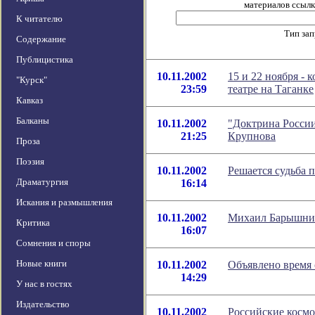
материалов ссылка
К читателю
Тип за
Содержание
Публицистика
10.11.2002
15 и 22 ноября -
"Курск"
23:59
театре на Таганке
Кавказ
Балканы
10.11.2002
"Доктрина России
21:25
Крупнова
Проза
Поэзия
10.11.2002
Решается судьба 
Драматургия
16:14
Искания и размышления
10.11.2002
Михаил Барышник
Критика
16:07
Сомнения и споры
Новые книги
10.11.2002
Объявлено время 
14:29
У нас в гостях
Издательство
10.11.2002
Российские космо