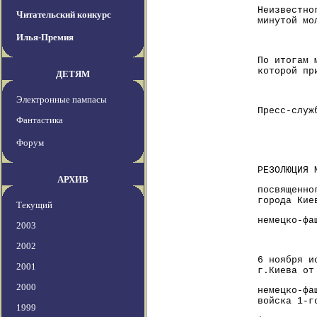
Неизвестно
Читательский конкурс
минутой мо
Илья-Премия
По итогам 
которой пр
ДЕТЯМ
Электронные пампасы
Пресс-служ
Фантастика
Форум
РЕЗОЛЮЦИЯ 
АРХИВ
посвященно
города Кие
Текущий
немецко-фа
2003
2002
6 ноября и
2001
г.Киева от
2000
немецко-фа
войска 1-г
1999