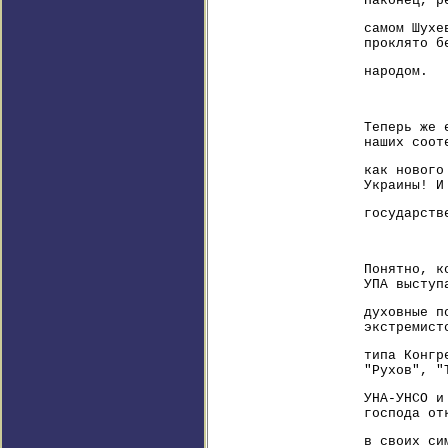
Наконец, р
самом Шухе
проклято б
народом.
Теперь же 
наших соот
как нового
Украины! И
государств
Понятно, к
УПА выступ
духовные п
экстремист
типа Конгр
"Рухов", "
УНА-УНСО и
господа от
в своих си