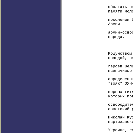
оболгать н
памяти мол
поколения 
Армии -
армии-осво
народа.
Кощунством
правдой, н
героев Вел
навязчивые
определенн
"вояк" ОУН
верных гит
которых по
освободите
советский 
Николай Ку
партизанск
Украине, с