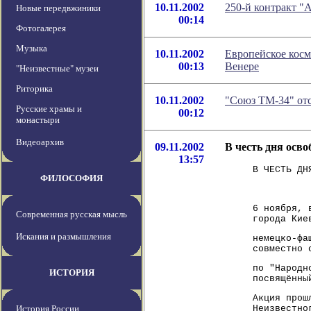
10.11.2002
250-й контракт "
Новые передвжиники
00:14
Фотогалерея
Музыка
10.11.2002
Европейское косм
00:13
Венере
"Неизвестные" музеи
Риторика
10.11.2002
"Союз ТМ-34" от
Русские храмы и
00:12
монастыри
Видеоархив
09.11.2002
В честь дня осв
13:57
В ЧЕСТЬ ДН
ФИЛОСОФИЯ
6 ноября, 
Современная русская мысль
города Кие
Искания и размышления
немецко-фа
совместно 
по "Народн
ИСТОРИЯ
посвящённы
Акция прош
История России
Неизвестно