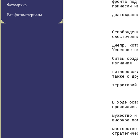
фронта под
Фотоархив
принесли н
Все фотоматериалы
долгожданн
Освобожден
ожесточенн
Днепр, кот
Успешное з
битвы созд
изгнания
гитлеровск
также с др
территорий
В ходе осв
проявились
мужество и
высокое по
мастерство
стратегиче