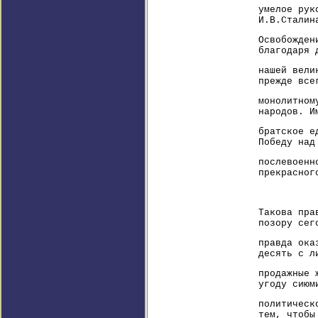
умелое рук
И.В.Сталин
Освобожден
благодаря 
нашей вели
прежде все
монолитном
народов. И
братское е
Победу над
послевоенн
прекрасног
Такова пра
позору сег
правда ока
десять с л
продажные 
угоду сиюм
политическ
тем, чтобы