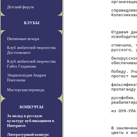
организаци
Детский форум
справедлив
Колесников
КЛУБЫ
Отдавая да
освободите
Пятничные вечера
отмечали, 
Клуб любителей творчества
русского, 
Достоевского
белорусско
Клуб любителей творчества
обеспечива
Гайто Газданова
Победу. Уч
Энциклопедия Андрея
протест ны
Платонова
фальсифика
пропаганду
Мастерская перевода
русофобии,
реабилитир
КОНКУРСЫ
из ОУН-УПА
За вклад в русскую
культуру публикациями в
Интернете
В заключен
цветы к мо
Литературный конкурс