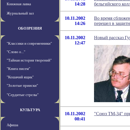
14:28
бельгийского кол
Книжная лавка
Журнальный зал
10.11.2002
Во время сближе
14:26
перешел в защит
ОБОЗРЕНИЯ
10.11.2002
Новый рассказ Гу
12:47
"Классики и современники"
"Слово о..."
"Тайная история творений"
"Книга писем"
"Кошачий ящик"
"Золотые прииски"
"Сердитые стрелы"
КУЛЬТУРА
10.11.2002
"Союз ТМ-34" при
08:41
Афиша