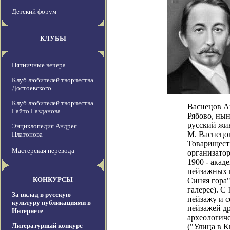
Детский форум
КЛУБЫ
Пятничные вечера
Клуб любителей творчества
Достоевского
Клуб любителей творчества
Васнецов Ап
Гайто Газданова
Рябово, нын
русский жив
Энциклопедия Андрея
М. Васнецов
Платонова
Товариществ
Мастерская перевода
организатор
1900 - акад
пейзажных п
КОНКУРСЫ
Синяя гора"
галерее). С
За вклад в русскую
пейзажу и 
культуру публикациями в
пейзажей д
Интернете
археологич
Литературный конкурс
("Улица в К