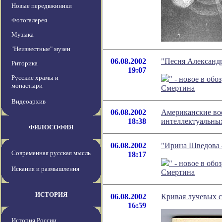
Новые передвжиники
Фотогалерея
Музыка
"Неизвестные" музеи
06.08.2002
"Песня Александр
Риторика
19:07
Русские храмы и
" - новое в об
монастыри
Смертина
Видеоархив
06.08.2002
Американские во
18:38
интеллектуальных
ФИЛОСОФИЯ
06.08.2002
"Ирина Шведова -
Современная русская мысль
18:17
" - новое в об
Искания и размышления
Смертина
ИСТОРИЯ
06.08.2002
Кривая лучевых с
16:59
История России