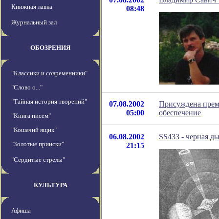
Книжная лавка
08:48
Журнальный зал
ОБОЗРЕНИЯ
"Классики и современники"
"Слово о..."
"Тайная история творений"
07.08.2002
Присуждена прем
05:00
обеспечение
"Книга писем"
"Кошачий ящик"
06.08.2002
SS433 - черная д
"Золотые прииски"
21:15
"Сердитые стрелы"
КУЛЬТУРА
Афиша