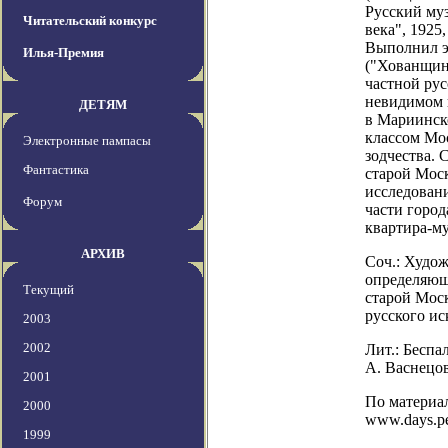
Русский муз
Читательский конкурс
века", 1925
Выполнил э
Илья-Премия
("Хованщин
частной рус
невидимом г
ДЕТЯМ
в Мариинск
классом Мо
Электронные пампасы
зодчества. 
Фантастика
старой Мос
исследован
Форум
части город
квартира-м
АРХИВ
Соч.: Худож
определяющ
Текущий
старой Моск
русского иск
2003
2002
Лит.: Беспа
А. Васнецов
2001
По материала
2000
www.days.pe
1999