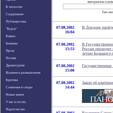
материалов ссылка
К читателю
Тип за
Содержание
Публицистика
07.08.2002
В Лондоне пройде
"Курск"
16:04
Кавказ
Балканы
07.08.2002
В Государственн
15:53
России проходит 
Проза
летию Большого г
Поэзия
Драматургия
07.08.2002
Государственные 
15:00
Искания и размышления
Критика
07.08.2002
Закон об альтерн
14:44
Сомнения и споры
Новые книги
У нас в гостях
Издательство
07.08.2002
Владимир Савич 