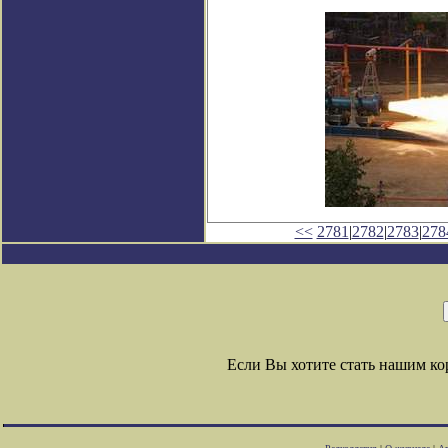
<<
2781
|
2782
|
2783
|
278
Если Вы хотите стать нашим к