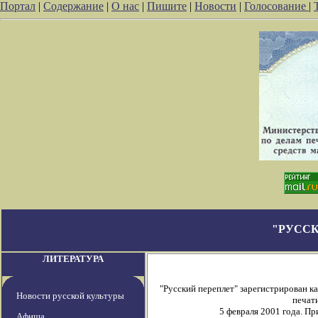
Портал
|
Содержание
|
О нас
|
Пишите
|
Новости
|
Голосование
|
"РУССК
ЛИТЕРАТУРА
"Русский переплет" зарегистрирован 
Новости русской культуры
печати
5 февраля 2001 года. П
Афиша