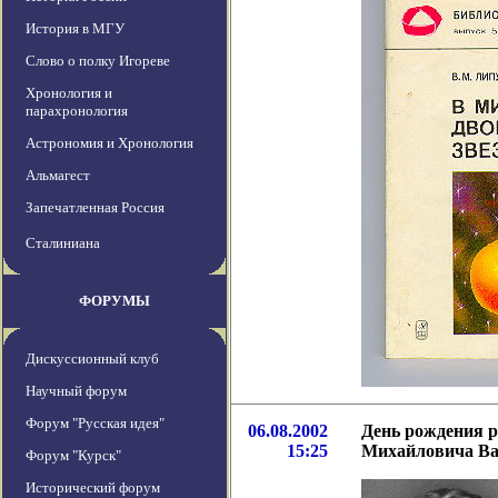
История в МГУ
Слово о полку Игореве
Хронология и
парахронология
Астрономия и Хронология
Альмагест
Запечатленная Россия
Сталиниана
ФОРУМЫ
Дискуссионный клуб
Научный форум
Форум "Русская идея"
06.08.2002
День рождения 
15:25
Михайловича Ва
Форум "Курск"
Исторический форум