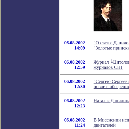
06.08.2002
"О статье Данило
14:09
"Золотые прииск
06.08.2002
Журнал ╚Цитолог
12:59
журналов СНГ
06.08.2002
"Сергею Сергееви
12:30
новое в обозрен
06.08.2002
Наталья Данилина
12:23
06.08.2002
В Миссисипи исп
11:24
двигателей