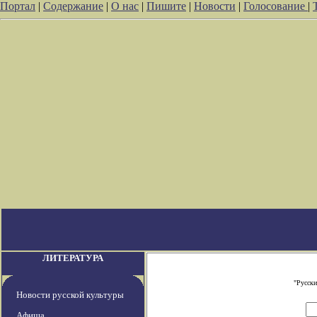
Портал
|
Содержание
|
О нас
|
Пишите
|
Новости
|
Голосование
|
ЛИТЕРАТУРА
"Русски
Новости русской культуры
Афиша