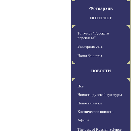
Фотоархив
ИНТЕРНЕТ
Топ-лист "Русского
переплета"
Баннерная сеть
Наши баннеры
НОВОСТИ
Все
Новости русской культуры
Новости науки
Космические новости
Афиша
The best of Russian Science