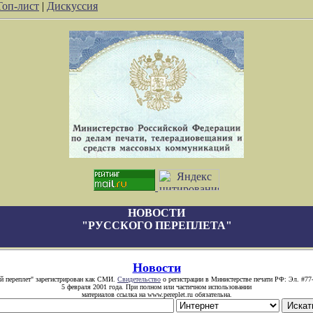
Топ-лист
|
Дискуссия
НОВОСТИ
"РУССКОГО ПЕРЕПЛЕТА"
Новости
й переплет" зарегистрирован как СМИ.
Свидетельство
о регистрации в Министерстве печати РФ: Эл. #77
5 февраля 2001 года. При полном или частичном использовании
материалов ссылка на www.pereplet.ru обязательна.