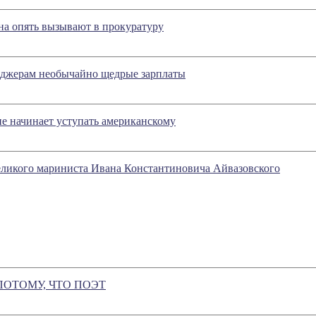
на опять вызывают в прокуратуру
еджерам необычайно щедрые зарплаты
е начинает уступать американскому
еликого мариниста Ивана Константиновича Айвазовского
ОТОМУ, ЧТО ПОЭТ