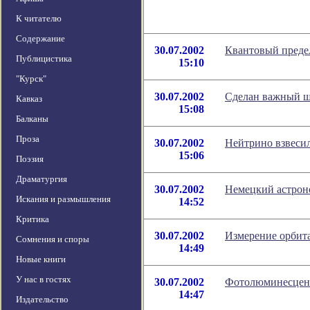
К читателю
Содержание
30.07.2002
Квантовый преде
Публицистика
15:10
"Курск"
30.07.2002
Cделан важный ша
Кавказ
15:08
Балканы
Проза
30.07.2002
Нейтрино взвесил
15:06
Поэзия
Драматургия
30.07.2002
Немецкий астрон
Искания и размышления
14:52
Критика
30.07.2002
Измерение орбита
Сомнения и споры
14:49
Новые книги
У нас в гостях
30.07.2002
Фотолюминесценц
14:47
Издательство