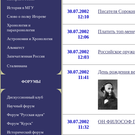
История в МГУ
30.07.2002
Писателя Сороки
Слово о полку Игореве
12:10
Хронология и
парахронология
30.07.2002
Платить топ-мен
12:06
Астрономия и Хронология
Альмагест
30.07.2002
Российское оружи
Запечатленная Россия
12:03
Сталиниана
30.07.2002
День рождения в
11:41
ФОРУМЫ
Дискуссионный клуб
Научный форум
Форум "Русская идея"
30.07.2002
ОН ФИЛОСОФ П
Форум "Курск"
11:32
Исторический форум