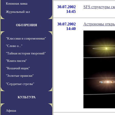
Книжная лавка
30.07.2002
SFS структуры ск
14:45
Журнальный зал
30.07.2002
Астрономы откры
ОБОЗРЕНИЯ
14:40
"Классики и современники"
"Слово о..."
"Тайная история творений"
"Книга писем"
"Кошачий ящик"
"Золотые прииски"
"Сердитые стрелы"
КУЛЬТУРА
Афиша