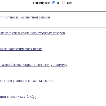
Тип запроса:
"И"
"Или"
л плотности магнитной записи
г на пути к созданию атомных лазеров
и на галактических весах
ом-любитель открыл неизвестную комету
льного углового момента фотона
ия в пленках а-С:С
60