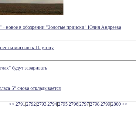
 - новое в обозрении "Золотые прииски" Юлия Андреева
енег на миссию к Плутону
лах" будут заваривать
ласа-5" снова откладывается
<<
2791
|
2792
|
2793
|
2794
|
2795
|
2796
|
2797
|
2798
|
2799
|
2800
>>