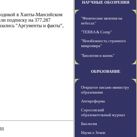
НАУЧНЫЕ ОБОЗРЕНИЯ
риодикой в Ханты-Мансийском
"Физические явления на
ли подписку на 377.287
небесах"
азались "Аргументы и факты",
"TERRA & Comp"
"Неизбежность странного
микромира"
"Биология и жизнь"
ОБРАЗОВАНИЕ
Открытое письмо министру
образования
Антиреформа
Соросовский
образовательный журнал
Биология
ии
Науки о Земле