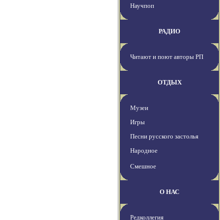
Научпоп
РАДИО
Читают и поют авторы РП
ОТДЫХ
Музеи
Игры
Песни русского застолья
Народное
Смешное
О НАС
Редколлегия