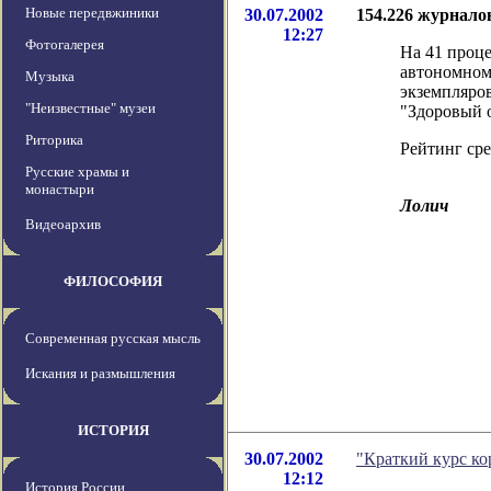
Новые передвжиники
30.07.2002
154.226 журнал
12:27
Фотогалерея
На 41 проц
автономном
Музыка
экземпляро
"Неизвестные" музеи
"Здоровый 
Риторика
Рейтинг сре
Русские храмы и
монастыри
Лолич
Видеоархив
ФИЛОСОФИЯ
Современная русская мысль
Искания и размышления
ИСТОРИЯ
30.07.2002
"Краткий курс ко
12:12
История России