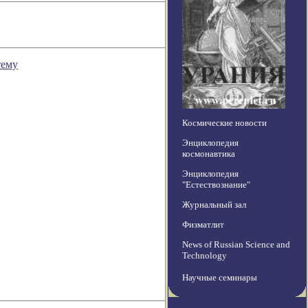
тему
Космические новости
Энциклопедия
космонавтика
Энциклопедия
"Естествознание"
Журнальный зал
Физматлит
News of Russian Science and
Technology
Научные семинары