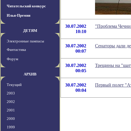
Читательский конкурс
Илья-Премия
30.07.2002
"Проблема Чечни"
ДЕТЯМ
10:10
Электронные пампасы
30.07.2002
Сенаторы дали д
Фантастика
00:07
Форум
30.07.2002
Трещины на "шатт
00:05
АРХИВ
Текущий
30.07.2002
Первый полет "Ат
00:04
2003
2002
2001
2000
1999