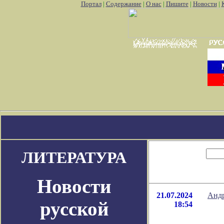
Портал
|
Содержание
|
О нас
|
Пишите
|
Новости
|
к удалить аккаунт pokemon go
Где найти покемон го
Покемон го 
ЛИТЕРАТУРА
Новости
21.07.2024
Андр
русской
18:54