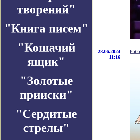
творений"
"Книга писем"
"Кошачий
28.06.2024
Робо
11:16
ящик"
"Золотые
прииски"
"Сердитые
стрелы"