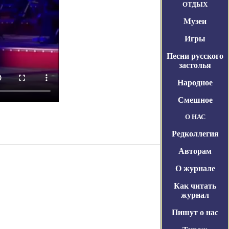
ОТДЫХ
Музеи
Игры
Песни русского
застолья
Народное
Смешное
О НАС
Редколлегия
Авторам
О журнале
Как читать
журнал
Пишут о нас