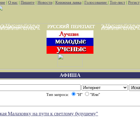
ние
|
О нас
|
Пишите
|
Новости
|
Книжная лавка
|
Голосование
|
Топ-лист
|
Регист
АФИША
ф
Играем игры онлайн покемоны
Pokemon go не работает artmone
Тип запроса:
"И"
"Или"
ая Малаховку на пути к светлому будущему"