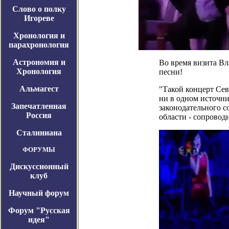
Слово о полку
Игореве
Хронология и
парахронология
Астрономия и
Во время визита В
Хронология
песни!
Альмагест
"Такой концерт Сев
ни в одном источн
Запечатленная
законодательного с
Россия
области - сопровод
Сталиниана
ФОРУМЫ
Дискуссионный
клуб
Научный форум
Форум "Русская
идея"