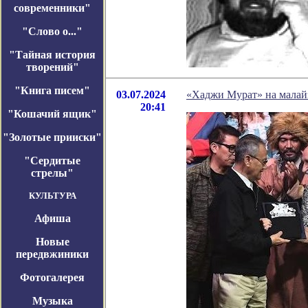
современники"
"Слово о..."
"Тайная история
творений"
"Книга писем"
03.07.2024
«Хаджи Мурат» на малай
20:41
"Кошачий ящик"
"Золотые прииски"
"Сердитые
стрелы"
КУЛЬТУРА
Афиша
Новые
передвжиники
Фотогалерея
Музыка