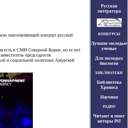
Русская
литература
КОНКУРСЫ
 дали ошеломляющий концерт русской
Лучшие молодые
ученые
я есть в СМИ Северной Кореи, но ее нет
заместитель председателя
Для молодых
овой и социальной политики Амурской
биологов
БИБЛИОТЕКИ
Библиотека
Хроноса
Научпоп
РАДИО
Читают и поют
авторы РП