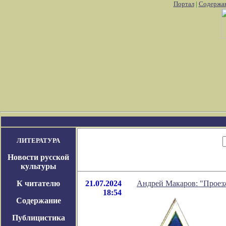
Портал
|
Содержа
ы на подобие покемонов на пк
Pokemon go market
Покемон го р
ЛИТЕРАТУРА
Новости русской
культуры
К читателю
21.07.2024
Андрей Макаров: "Проезж
18:54
Содержание
Публицистика