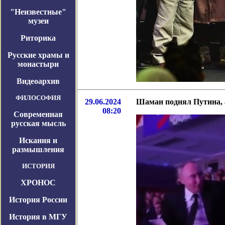
"Неизвестные"
музеи
Риторика
Русские храмы и
монастыри
Видеоархив
ФИЛОСОФИЯ
29.06.2024
Шаман поднял Путина, 
08:20
Современная
русская мысль
Искания и
размышления
ИСТОРИЯ
ХРОНОС
История России
История в МГУ