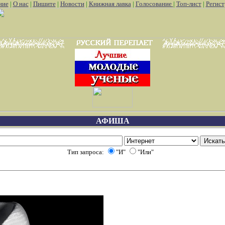
ние
|
О нас
|
Пишите
|
Новости
|
Книжная лавка
|
Голосование
|
Топ-лист
|
Регист
АФИША
нки
Как использовать камеру в pokemon go
Игры для девочек бе
Тип запроса:
"И"
"Или"