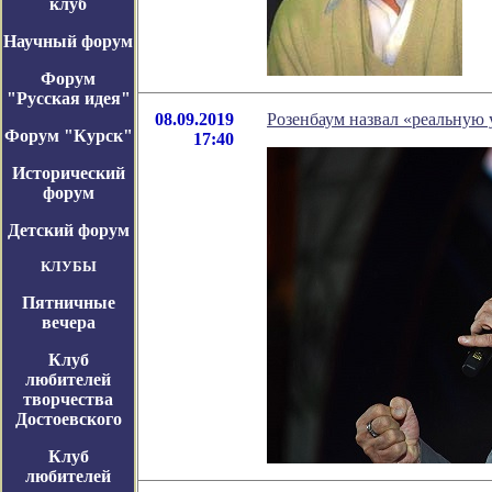
клуб
Научный форум
Форум
"Русская идея"
08.09.2019
Розенбаум назвал «реальную 
Форум "Курск"
17:40
Исторический
форум
Детский форум
КЛУБЫ
Пятничные
вечера
Клуб
любителей
творчества
Достоевского
Клуб
любителей