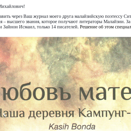
Михайлович!
авить через Ваш журнал моего друга
малайзийскую
поэтессу Си
 – высшего звания, которое получают литераторы Малайзии. За вр
ти
Зайнон
Исмаил, только 14 писателей
. Решение об этом специал