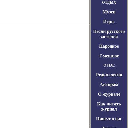
ОТДЫХ
Музеи
Игры
Песни русского
застолья
Народное
Смешное
О НАС
Редколлегия
Авторам
О журнале
Как читать
журнал
Пишут о нас