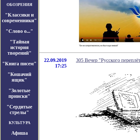
ОБОЗРЕНИЯ
"Классики и
современники"
"Слово о..."
"Тайная
история
творений"
22.09.2019
305 Вечер "Русского переплёт
"Книга писем"
17:25
"Кошачий
ящик"
"Золотые
прииски"
"Сердитые
стрелы"
КУЛЬТУРА
Афиша