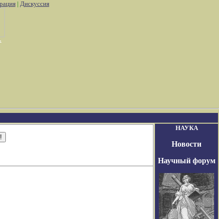
рация
|
Дискуссия
сплатно покемоны
Игра маджонг покемоны играть онлайн беспл
НАУКА
Новости
Научный форум