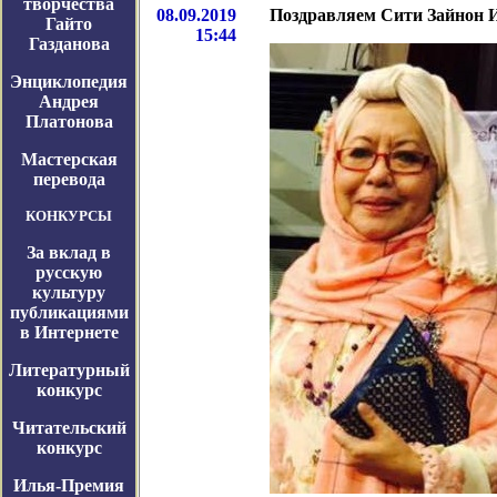
творчества
08.09.2019
Поздравляем Сити Зайнон И
Гайто
15:44
Газданова
Энциклопедия
Андрея
Платонова
Мастерская
перевода
КОНКУРСЫ
За вклад в
русскую
культуру
публикациями
в Интернете
Литературный
конкурс
Читательский
конкурс
Илья-Премия