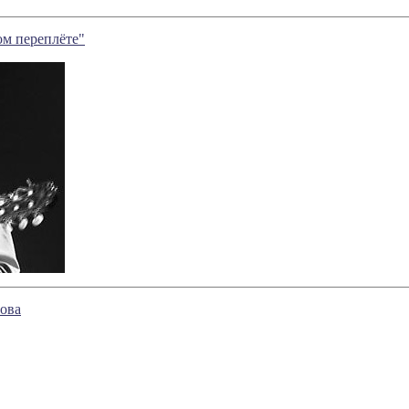
ом переплёте"
ова