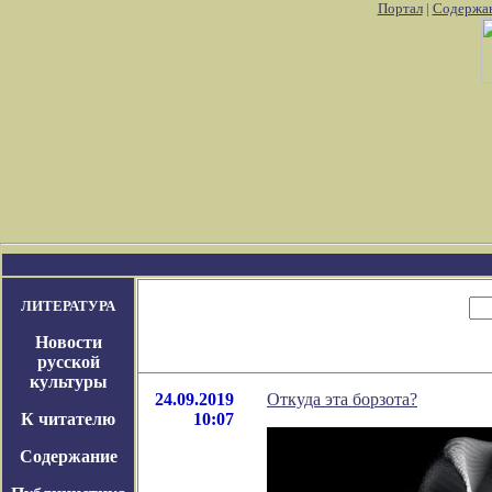
Портал
|
Содержа
ить аккаунт pokemon go
Где найти покемон го
Покемон го карти
ЛИТЕРАТУРА
Новости
русской
культуры
24.09.2019
Откуда эта борзота?
К читателю
10:07
Содержание