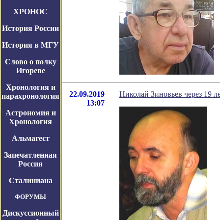
ХРОНОС
История России
История в МГУ
Слово о полку
Игореве
Хронология и
22.09.2019
Николай Зиновьев через 19 ле
парахронология
13:07
Астрономия и
Хронология
Альмагест
Запечатленная
Россия
Сталиниана
ФОРУМЫ
Дискуссионный