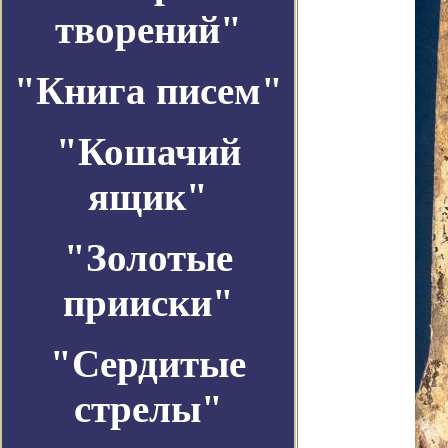
творений"
"Книга писем"
"Кошачий
ящик"
"Золотые
прииски"
"Сердитые
стрелы"