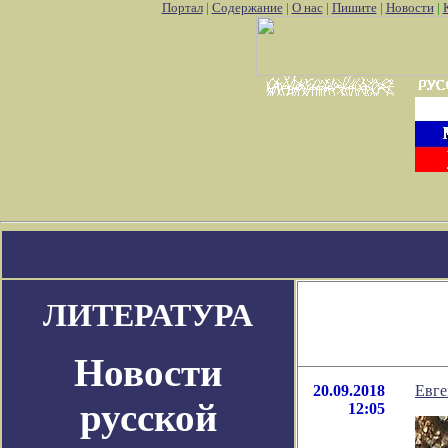
Портал
|
Содержание
|
О нас
|
Пишите
|
Новости
|
 аккаунт pokemon go
Где найти покемон го
Покемон го картинки
ЛИТЕРАТУРА
Новости
20.09.2018
Евге
русской
12:05