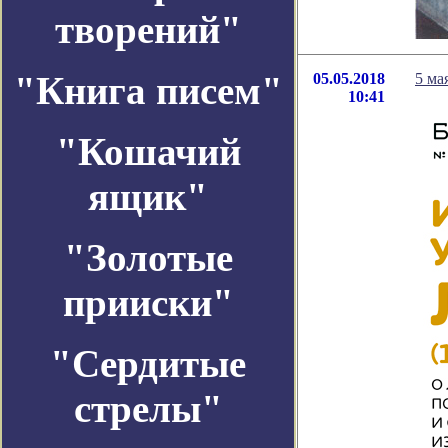
творений"
"Книга писем"
05.05.2018
5 ма
10:41
"Кошачий
ящик"
"Золотые
прииски"
"Сердитые
стрелы"