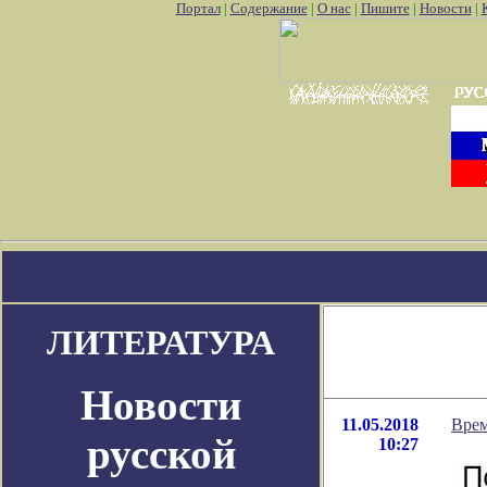
Портал
|
Содержание
|
О нас
|
Пишите
|
Новости
|
алить аккаунт pokemon go
Где найти покемон го
Покемон го кар
ЛИТЕРАТУРА
Новости
11.05.2018
Врем
русской
10:27