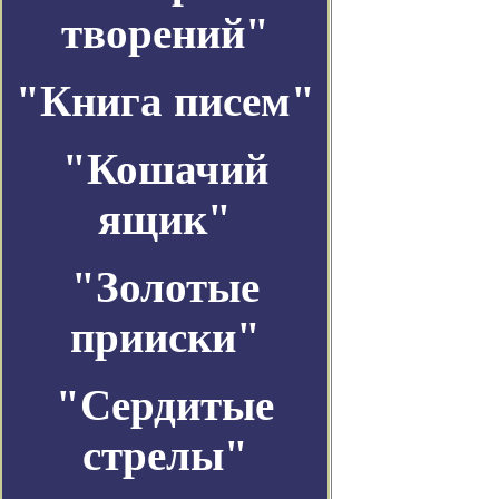
творений"
"Книга писем"
"Кошачий
ящик"
"Золотые
прииски"
"Сердитые
стрелы"