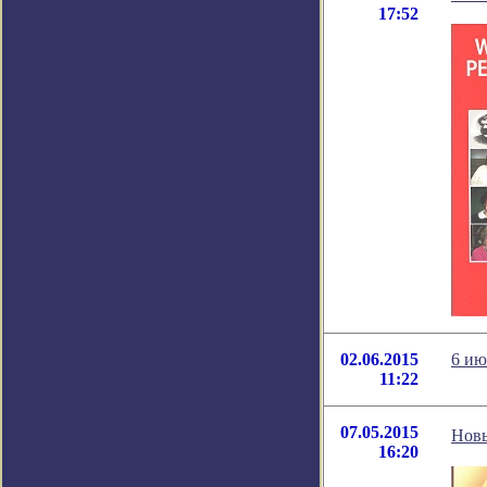
17:52
02.06.2015
6 ию
11:22
07.05.2015
Новы
16:20