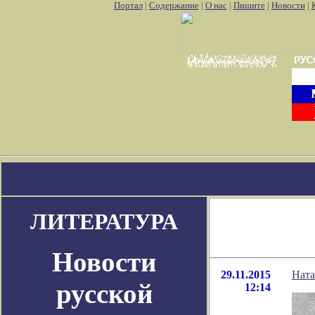
Портал
|
Содержание
|
О нас
|
Пишите
|
Новости
|
 аккаунт pokemon go
Где найти покемон го
Покемон го картинк
ЛИТЕРАТУРА
Новости
29.11.2015
Ната
русской
12:14