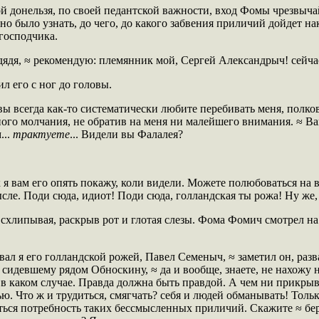
й донельзя, по своей педантской важности, вход Фомы чрезвыча
о было узнать, до чего, до какого забвения приличий дойдет на
 господчика.
дядя, ≈ рекомендую: племянник мой, Сергей Александрыч! сейча
 его с ног до головы.
 вы всегда как-то систематически любите перебивать меня, полко
ного молчания, не обратив на меня ни малейшего внимания. ≈ Вам
...
трактуете
... Видели вы Фалалея?
к я вам его опять покажу, коли видели. Можете полюбоваться на 
сле. Поди сюда, идиот! Поди сюда, голландская ты рожа! Ну же, 
схлипывая, раскрыв рот и глотая слезы. Фома Фомич смотрел на
ал я его голландской рожей, Павел Семеныч, ≈ заметил он, разва
к сидевшему рядом Обноскину, ≈ да и вообще, знаете, не нахожу
в каком случае. Правда должна быть правдой. А чем ни прикрыва
ью. Что ж и трудиться, смягчать? себя и людей обманывать! Толь
ться потребность таких бессмысленных приличий. Скажите ≈ беру