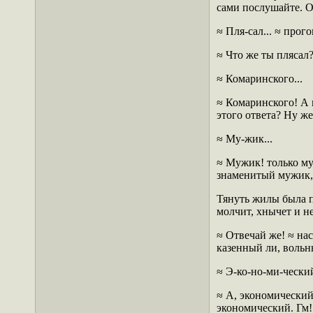
сами послушайте. О
≈ Пля-сал... ≈ про
≈ Что же ты плясал?
≈ Комаринского...
≈ Комаринского! А 
этого ответа? Ну же
≈ Му-жик...
≈ Мужик! только му
знаменитый мужик, 
Тянуть жилы была п
молчит, хнычет и н
≈ Отвечай же! ≈ на
казенный ли, вольн
≈ Э-ко-но-ми-ческий
≈ А, экономически
экономический. Гм!