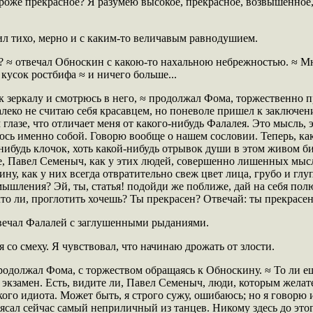
 роже прекрасное? Я разумею высокое, прекрасное, возвышенное,
л тихо, мерно и с каким-то величавым равнодушием.
? ≈ отвечал Обноскин с какою-то нахальною небрежностью. ≈ Мн
кусок ростбифа ≈ и ничего больше...
к зеркалу и смотрюсь в него, ≈ продолжал Фома, торжественно 
алеко не считаю себя красавцем, но поневоле пришел к заключени
 глазе, что отличает меня от какого-нибудь Фалалея. Это мысль, э
люсь именно собой. Говорю вообще о нашем сословии. Теперь, ка
-нибудь клочок, хоть какой-нибудь отрывок души в этом живом би
те, Павел Семеныч, как у этих людей, совершенно лишенных мыс
ну, как у них всегда отвратительно свеж цвет лица, грубо и глу
 мышления? Эй, ты, статья! подойди же поближе, дай на себя пол
что ли, проглотить хочешь? Ты прекрасен? Отвечай: ты прекрасе
твечал Фалалей с заглушенными рыданиями.
 со смеху. Я чувствовал, что начинаю дрожать от злости.
одолжал Фома, с торжеством обращаясь к Обноскину. ≈ То ли е
 экзамен. Есть, видите ли, Павел Семеныч, люди, которым желат
кого идиота. Может быть, я строго сужу, ошибаюсь; но я говорю 
ясал сейчас самый неприличный из танцев. Никому здесь до этог