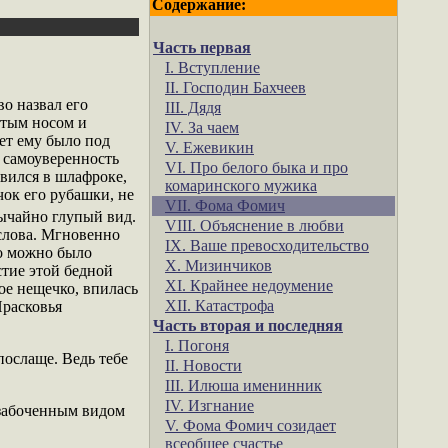
Содержание:
Часть первая
I. Вступление
II. Господин Бахчеев
о назвал его
III. Дядя
атым носом и
IV. За чаем
ет ему было под
V. Ежевикин
я самоуверенность
VI. Про белого быка и про
явился в шлафроке,
комаринского мужика
чок его рубашки, не
VII. Фома Фомич
ычайно глупый вид.
VIII. Объяснение в любви
 слова. Мгновенно
IX. Ваше превосходительство
то можно было
X. Мизинчиков
стие этой бедной
XI. Крайнее недоумение
ое нещечко, впилась
XII. Катастрофа
Прасковья
Часть вторая и последняя
I. Погоня
послаще. Ведь тебе
II. Новости
III. Илюша именинник
IV. Изгнание
озабоченным видом
V. Фома Фомич созидает
всеобщее счастье