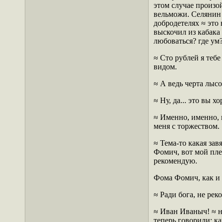
этом случае произо
вельможи. Селянин 
добродетелях ≈ это
выскочил из кабака 
любоваться? где ум
≈ Сто рублей я теб
видом.
≈ А ведь черта лысо
≈ Ну, да... это вы 
≈ Именно, именно, 
меня с торжеством.
≈ Тема-то какая зав
Фомич, вот мой пле
рекомендую.
Фома Фомич, как и 
≈ Ради бога, не рек
≈ Иван Иваныч! ≈ н
теперь говорили: к