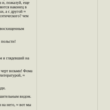
а и, пожалуй, еще
яются наконец в
и, а с другой ≈
поэтического? чем
 с восхищенным
 польсти!
м и глядевший на
, черт возьми! Фома
литературой, ≈
яди.
решительным видом.
 на него, ≈ вот мы