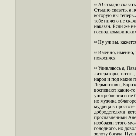
≈ А! стыдно сказать
Стыдно сказать, а н
которую вы теперь..
тебе ничего не скаж
наказан. Если же не
господ комаринским,
≈ Ну уж вы, кажетс
≈ Именно, именно, 
покосился.
≈ Удивляюсь я, Пав
литераторы, поэты,
народ и под какие 
Лермонтовы, Борозд
воспевают какие-то
употребления и не 
но мужика облагорож
мудреца в простоте 
добродетелями, кот
прославленный Алек
изобразят этого му
голодного, но дово
золоту богача. Пуст