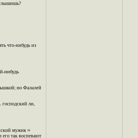
≈ слышишь?
ть что-нибудь из
ой-нибудь
мышкой; но Фалалей
. господский ли,
нский мужик ≈
и его так воспевают