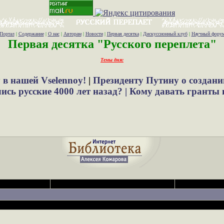
Портал
|
Содержание
|
О нас
|
Авторам
|
Новости
|
Первая десятка
|
Дискуссионный клуб
|
Научный фору
Первая десятка "Русского переплета"
Темы дня:
 в нашей Vselennoy!
|
Президенту Путину о создани
сь русские 4000 лет назад? |
Кому давать гранты 