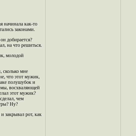
ая начинала как-то
тались законами.
 он добирается?
ал, на что решиться.
ик, молодой
, сколько мне
не, что этот мужик,
абаке полушубок и
оэмы, восхваляющей
делал этот мужик?
 сделал, чем
уры? Ну?
и закрывал рот, как