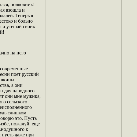
ался, полковник!
рая взошла и
алалей. Теперь я
естоко и больно
сь и утешай своих
й!
ачно на него
и современные
песни поет русский
ушкины,
тва, а они
ен для народного
ят они мне мужика,
ого сельского
преисполненного
будь слишком
говорю это. Пусть
избе, пожалуй, еще
авнодушного к
; пусть даже при