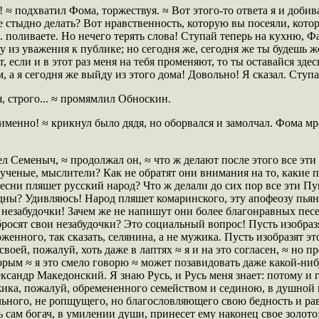
! ≈ подхватил Фома, торжествуя. ≈ Вот этого-то ответа я и добив
е стыдно делать? Вот нравственность, которую вы посеяли, кото
. поливаете. Но нечего терять слова! Ступай теперь на кухню, Ф
у из уважения к публике; но сегодня же, сегодня же ты будешь ж
т, если и в этот раз меня на тебя променяют, то ты оставайся зде
 а я сегодня же выйду из этого дома! Довольно! Я сказал. Ступа
я, строго... ≈ промямлил Обноскин.
именно! ≈ крикнул было дядя, но оборвался и замолчал. Фома мр
ел Семеныч, ≈ продолжал он, ≈ что ж делают после этого все эт
 ученые, мыслители? Как не обратят они внимания на то, какие 
песни пляшет русский народ? Что ж делали до сих пор все эти П
ны? Удивляюсь! Народ пляшет комаринского, эту апофеозу пьянс
 незабудочки! Зачем же не напишут они более благонравных пес
бросят свои незабудочки? Это социальный вопрос! Пусть изобраз
енного, так сказать, селянина, а не мужика. Пусть изобразят эт
своей, пожалуй, хоть даже в лаптях ≈ я и на это согласен, ≈ но 
орым ≈ я это смело говорю ≈ может позавидовать даже какой-ни
сандр Македонский. Я знаю Русь, и Русь меня знает: потому и 
жика, пожалуй, обремененного семейством и сединою, в душной 
льного, не ропщущего, но благословляющего свою бедность и р
ь сам богач, в умилении души, принесет ему наконец свое золото