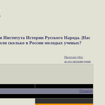
м
и Института Истории Русского Народа.
|
Нас
или сколько в России молодых ученых?
Проголосуйте
за это произведение
Пишите