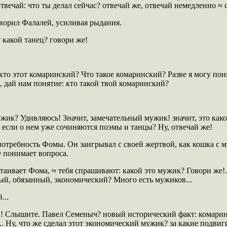
твечай: что ты делал сейчас? отвечай же, отвечай немедленно 
говорил Фалалей, усиливая рыдания.
 какой танец? говори же!
кто этот комаринский? Что такое комаринский? Разве я могу поня
, дай нам понятие: кто такой твой комаринский?
жик? Удивляюсь! Значит, замечательный мужик! значит, это как
если о нем уже сочиняются поэмы и танцы? Ну, отвечай же!
отребность Фомы. Он заигрывал с своей жертвой, как кошка с 
е понимает вопроса.
стаивает Фома, ≈ тебя спрашивают: какой это мужик? Говори же!.
ый, обязанный, экономический? Много есть мужиков...
...
й! Слышите. Павел Семеныч? новый исторический факт: комари
.. Ну, что же сделал этот экономический мужик? за какие подвиг