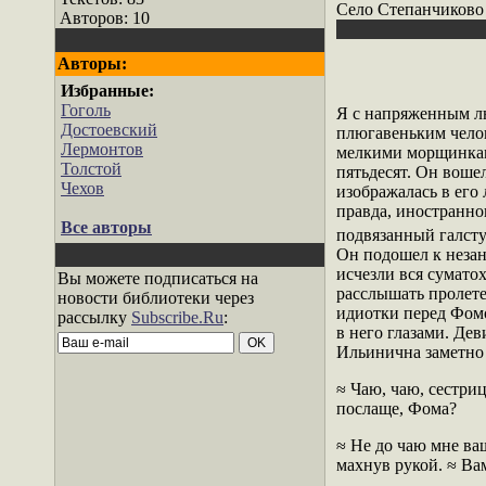
Село Степанчиково 
Авторов: 10
Авторы:
Избранные:
Гоголь
Я с напряженным лю
Достоевский
плюгавеньким челов
Лермонтов
мелкими морщинками
Толстой
пятьдесят. Он воше
Чехов
изображалась в его
правда, иностранно
Все авторы
подвязанный галстух
Он подошел к незан
исчезли вся сумато
Вы можете подписаться на
расслышать пролете
новости библиотеки через
идиотки перед Фомо
рассылку
Subscribe.Ru
:
в него глазами. Де
Ильинична заметно 
≈ Чаю, чаю, сестри
послаще, Фома?
≈ Не до чаю мне ва
махнув рукой. ≈ Ва