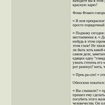
находите вы в этой
красную харю?
Фома Фомич говори
≈ В нем прекрасное
просто порядочный 
≈ Подхожу сегодня 
местоимение я. ≈ Д
нибудь в этом сером
этом глазе! Не хва
ли быть хоть какой
самом деле, заметь
едящих одну "говяди
узнать степень его
рот разинул? кита, 
≈ Прек-ра-сен! ≈ о
Обноскин покатился
≈ Вы слышали? ≈ пр
пришел ему сделать
погубить этого жал
человечеству. Он пл