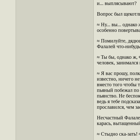
и... выплясывают?
Вопрос был щекотли
≈ Ну... вы... однак
особенно повертыва
≈ Помилуйте, дядюшк
Фалалей что-нибудь 
≈ Ты бы, однако ж, 
человек, занимался 
≈ Я вас прошу, пол
известно, ничего не
вместо того чтобы т
пьяный побежал по 
пьянство. Не беспо
ведь я тебе подсказ
прославился, чем з
Несчастный Фалалей 
карась, вытащенный
≈ Стыдно ска-зать!