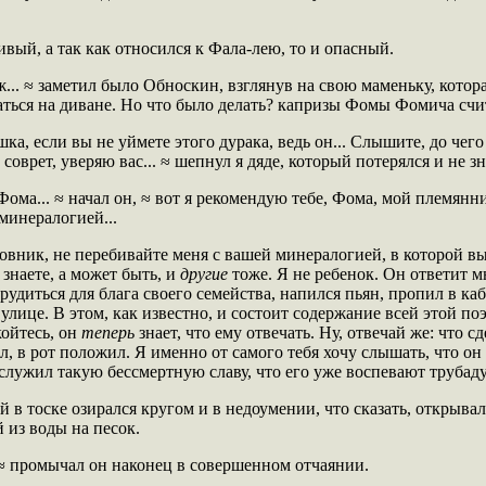
вый, а так как относился к Фала-лею, то и опасный.
о ж... ≈ заметил было Обноскин, взглянув на свою маменьку, котор
ться на диване. Но что было делать? капризы Фомы Фомича счи
а, если вы не уймете этого дурака, ведь он... Слышите, до чего
соврет, уверяю вас... ≈ шепнул я дяде, который потерялся и не зн
Фома... ≈ начал он, ≈ вот я рекомендую тебе, Фома, мой племянн
минералогией...
ковник, не перебивайте меня с вашей минералогией, в которой вы
 знаете, а может быть, и
другие
тоже. Я не ребенок. Он ответит м
рудиться для блага своего семейства, напился пьян, пропил в к
улице. В этом, как известно, и состоит содержание всей этой п
койтесь, он
теперь
знает, что ему отвечать. Ну, отвечай же: что с
ал, в рот положил. Я именно от самого тебя хочу слышать, что он
аслужил такую бессмертную славу, что его уже воспевают трубад
в тоске озирался кругом и в недоумении, что сказать, открывал 
 из воды на песок.
 ≈ промычал он наконец в совершенном отчаянии.