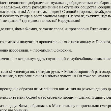
йдет соединение добродетели мужика с добродетелями его барин
и вельможа, столь разъединенные на ступенях общества, соедин
 высокая мысль! А то что мы видим? С одной стороны, незабудочк
и бежит по улице в растерзанном виде! Ну, что ж, скажите, тут 
? где грация? где нравственность? Недоумеваю!
е должен, Фома Фомич, за такие слова! ≈ проговорил Ежевикин
го с меня и получит, ≈ прошептал он мне потихоньку. ≈ Польсти,
хорошо изобразили, ≈ промямлил Обноскин.
именно! ≈ вскрикнул дядя, слушавший с глубочайшим внимание
язалась! ≈ шепнул он, потирая руки. ≈ Многосторонний разговор
мянник, ≈ прибавил он от избытка чувств. ≈ Он тоже занимался 
прежде, не обратил ни малейшего внимания на рекомендацию д
омендуйте меня более! я вас серьезно прошу, ≈ шепнул я дяде с 
ачал вдруг Фома, обращаясь к Мизинчикову и пристально смотря
акого вы мнения?