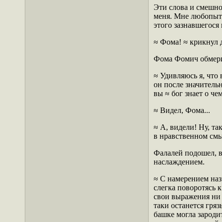
Эти слова и смешно
меня. Мне любопытн
этого зазнавшегося
≈ Фома! ≈ крикнул 
Фома Фомич обмерил
≈ Удивляюсь я, что
он после значитель
вы ≈ бог знает о чем
≈ Видел, Фома...
≈ А, видели! Ну, та
в нравственном смы
Фалалей подошел, в
наслаждением.
≈ С намерением назв
слегка поворотясь 
свои выражения ни 
таки останется гряз
башке могла зароди