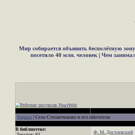
Мир собирается объявить бесполётную зону
посетило 40 млн. человек
|
Чем занимали
Начало
|
Село Степанчиково и его обитатели
В библиотеке:
Ф. М. Достоевский
Текстов: 83