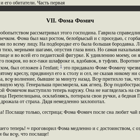
и его обитатели. Часть первая
VII. Фома Фомич
бопытством рассматривал этого господина. Гаврила справедлив
ечком. Фома был мал ростом, белобрысый и с проседью, с горб
 по всему лицу. На подбородке его была большая бородавка. Л
л тихо, мерными шагами, опустив глаза вниз. Но самая нахальна
 лице и во всей его педантской фигурке. К удивлению моему, он 
го покроя, но все-таки шлафроке и, вдобавок, в туфлях. Воротни
1
ом, был отложен à l'enfant;
это придавало Фоме Фомичу чрезв
ятому креслу, придвинул его к столу и сел, не сказав никому ни
ха, вс╦ волнение, бывшие за минуту назад. Вс╦ притихло так, ч
вшую муху. Генеральша присмирела, как агнец. Вс╦ подобостра
й Фомичом выступило теперь наружу. Она не нагляделась на св
вица Перепелицына, осклабляясь, потирала свои ручки, а бедная 
дрожала от страха. Дядя немедленно захлопотал.
ца! Послаще только, сестрица; Фома Фомич после сна любит чай 
шего теперь! ≈ проговорил Фома медленно и с достоинством, с 
м бы вс╦, что послаще!