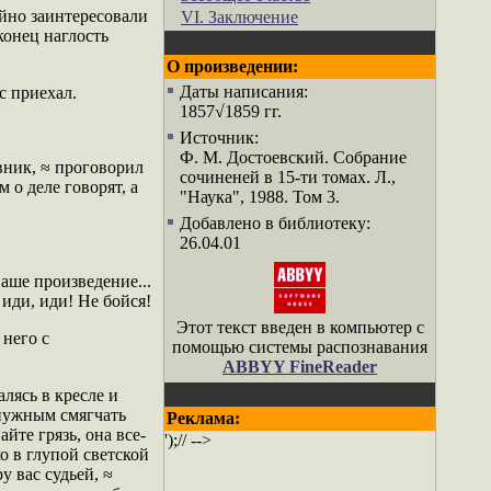
йно заинтересовали
VI. Заключение
конец наглость
О произведении:
Даты написания:
с приехал.
1857√1859 гг.
Источник:
Ф. М. Достоевский. Собрание
вник, ≈ проговорил
сочиненей в 15-ти томах. Л.,
 о деле говорят, а
"Наука", 1988. Том 3.
Добавлено в библиотеку:
26.04.01
ваше произведение...
иди, иди! Не бойся!
Этот текст введен в компьютер с
 него с
помощью системы распознавания
ABBYY FineReader
лясь в кресле и
 нужным смягчать
Реклама:
йте грязь, она все-
');// -->
ко в глупой светской
 вас судьей, ≈