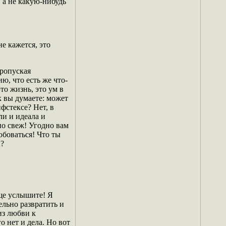
 а не какую-нибудь
е кажется, это
пропуская
ю, что есть же что-
то жизнь, это ум в
к вы думаете: может
фстексе? Нет, в
ли и идеала и
по свеж! Угодно вам
юбоваться! Что ты
н?
ще услышите! Я
ельно развратить и
из любви к
о нет и дела. Но вот