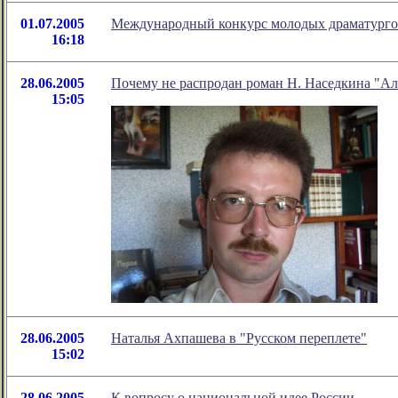
01.07.2005
Международный конкурс молодых драматур
16:18
28.06.2005
Почему не распродан роман Н. Наседкина "А
15:05
28.06.2005
Наталья Ахпашева в "Русском переплете"
15:02
28.06.2005
К вопросу о национальной идее России