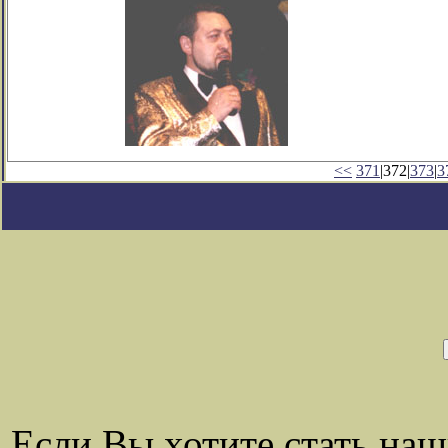
<<
371
|372|
373
|
3
Если Вы хотите стать на