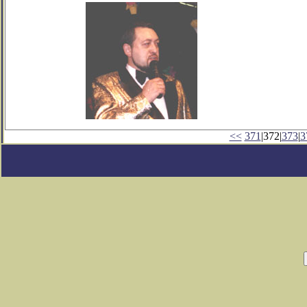
<<
371
|372|
373
|
3