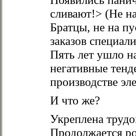
сливают!> (Не н
Братцы, не на п
заказов специал
Пять лет ушло н
негативные тенд
производстве эл
И что же?
Укреплена трудо
Продолжается ро