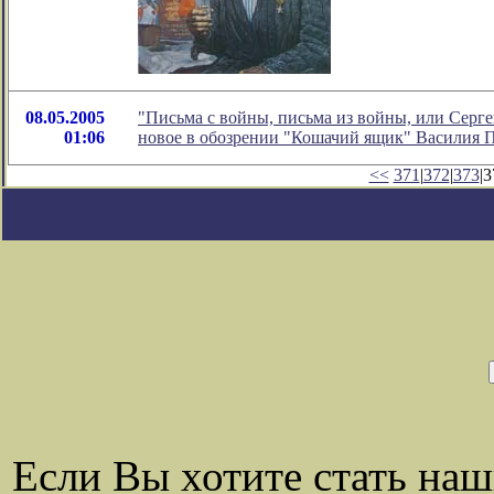
08.05.2005
"Письма с войны, письма из войны, или Серге
01:06
новое в обозрении "Кошачий ящик" Василия 
<<
371
|
372
|
373
|3
Если Вы хотите стать на