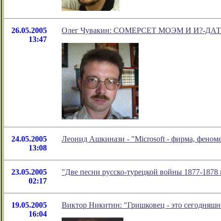
26.05.2005
Олег Чувакин: СОМЕРСЕТ МОЭМ И И?-ДА
13:47
24.05.2005
Леонид Ашкинази - "Microsoft - фирма, феном
13:08
23.05.2005
"Две песни русско-турецкой войны 1877-1878 
02:17
19.05.2005
Виктор Никитин: "Гришковец - это сегодняшне
16:04