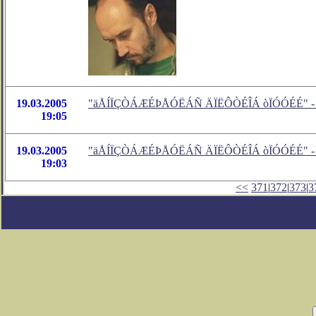
19.03.2005
"äÅÍÏÇÒÁÆÉÞÅÓËÁÑ ÄÏËÔÒÉÎÁ òÏÓÓÉÉ" - но
19:05
19.03.2005
"äÅÍÏÇÒÁÆÉÞÅÓËÁÑ ÄÏËÔÒÉÎÁ òÏÓÓÉÉ" - но
19:03
<<
371
|
372
|
373
|
3