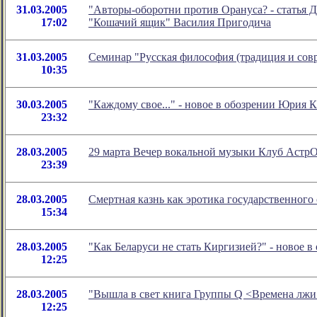
31.03.2005
"Авторы-оборотни против Орануса? - статья Д
17:02
"Кошачий ящик" Василия Пригодича
31.03.2005
Семинар "Русская философия (традиция и сов
10:35
30.03.2005
"Каждому свое..." - новое в обозрении Юрия 
23:32
28.03.2005
29 марта Вечер вокальной музыки Клуб Астр
23:39
28.03.2005
Смертная казнь как эротика государственного
15:34
28.03.2005
"Как Беларуси не стать Киргизией?" - новое 
12:25
28.03.2005
"Вышла в свет книга Группы Q <Времена лжи
12:25